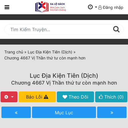
Đăng nhập
Trang
Chủ
Mới
Cập
Nhật
Trang chủ
»
Lục Địa Kiện Tiên (Dịch)
»
(current)
Chương 4667 Vị Thần thứ tư còn mạnh hơn
BXH
Thể Loại
Lục Địa Kiện Tiên (Dịch)
Chương 4667 Vị Thần thứ tư còn mạnh hơn
Tất Cả
Báo Lỗi
Theo Dõi
Thích (
0
)
Truyện Mới Ra
Mục Lục
Hoàn Thành