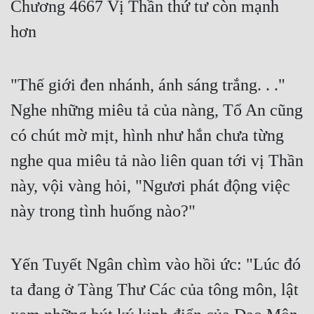
Chương 4667 Vị Thần thứ tư còn mạnh
Free
hơn
Hậu Cung
Truyện Convert
"Thế giới đen nhánh, ánh sáng trắng. . ."
Truyện Dịch
Nghe những miêu tả của nàng, Tổ An cũng
có chút mờ mịt, hình như hắn chưa từng
Truyện Nhập Môn
nghe qua miêu tả nào liên quan tới vị Thần
Truyện ngắn
này, vội vàng hỏi, "Ngươi phát động việc
Xa Lộ Dịch
này trong tình huống nào?"
Cung Đấu
Yến Tuyết Ngân chìm vào hồi ức: "Lúc đó
Cạnh Kỹ
ta đang ở Tàng Thư Các của tông môn, lật
Cổ Tiên Hiệp