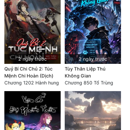
Đô Thị
Đông Phương
Đông Phương Huyền Huyễn
Đồng Nhân
2 ngày trước
2 ngày trước
Cẩu Đạo Trường Sinh
Quỷ Bí Chi Chủ 2: Túc
Tùy Thân Liệp Thú
Ngự Thú
Mệnh Chi Hoàn (Dịch)
Không Gian
Chương 1202 Hành hung
Chương 850 Tổ Trùng
Truyện Nam
Truyện Nữ
Vô Địch Lưu
Xây Dựng Thế Lực
Đam Mỹ