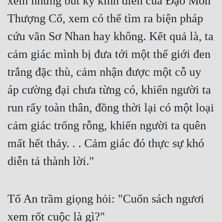
xem những bút ký kinh điển của Đạo Môn
Cổ Đại
Thượng Cổ, xem có thể tìm ra biện pháp
Du Hí
cứu vãn Sơ Nhan hay không. Kết quả là, ta
Dã Sử
cảm giác mình bị đưa tới một thế giới đen
Dị Giới
trắng đặc thù, cảm nhận được một cỗ uy
Dị Năng
áp cường đại chưa từng có, khiến người ta
run rẩy toàn thân, đồng thời lại có một loại
Gia Đấu
cảm giác trống rỗng, khiến người ta quên
Góc Nhìn Nam
mất hết thảy. . . Cảm giác đó thực sự khó
Góc Nhìn Nữ
diễn tả thành lời."
Huyền Huyễn
Huyền Nghi
Tổ An trầm giọng hỏi: "Cuốn sách ngươi
Huyền Ảo
xem rốt cuộc là gì?"