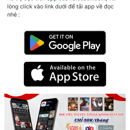
lòng click vào link dưới để tải app về đọc
Quân Sự
nhé :
Sảng Văn
Sắc
Sủng
Thanh Xuân
Tiên Hiệp
Tiểu Thuyết
Trinh Thám
Triều Đấu
Trùng Sinh
Trọng Sinh