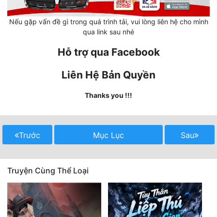
Tu Chân
Nếu gặp vấn đề gì trong quá trình tải, vui lòng liên hệ cho mình
Tu Tiên
qua link sau nhé
Tội Phạm
Hỗ trợ qua Facebook
Vô Địch
Liên Hệ Bản Quyền
Võ Hiệp
Thanks you !!!
Võng Du
Xuyên Không
Trước
Mục Lục
Sau
Xuyên Nhanh
Xuyên Sách
Truyện Cùng Thể Loại
Xuyên Thư
Điền Văn