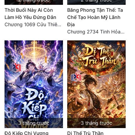
Thời Buổi Này Ai Còn
Băng Phong Tận Thế: Ta
Làm Hồ Yêu Đứng Đắn
Chế Tạo Hoàn Mỹ Lãnh
Chương 1069 Cửu Thiên Thập Địa Nghiệt Chướng Chân Quân (Đại Kết Cục) (3)
Địa
Chương 2734 Tinh Hỏa (Đại kết cục) (2)
3 tháng trước
3 tháng trước
Độ Kiếp Chi Vương
Dị Thế Trù Thần