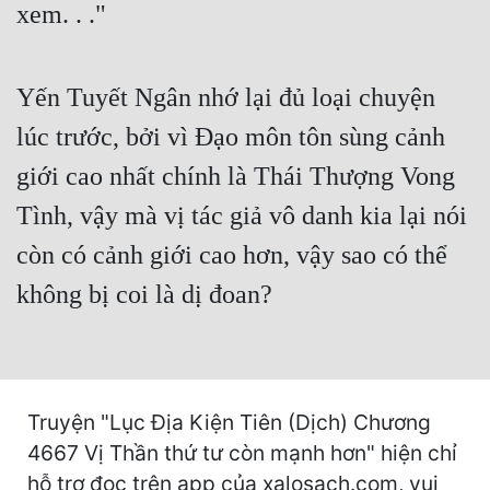
xem. . ."
Mưu Mô
Mạt Thế
Yến Tuyết Ngân nhớ lại đủ loại chuyện
Mỹ Thực
lúc trước, bởi vì Đạo môn tôn sùng cảnh
giới cao nhất chính là Thái Thượng Vong
Ngôn Tình
Tình, vậy mà vị tác giả vô danh kia lại nói
Ngược
còn có cảnh giới cao hơn, vậy sao có thể
Nữ Cường
không bị coi là dị đoan?
Nữ Phụ
Phong Thủy - Tâm Linh
Phương Tây
Truyện "Lục Địa Kiện Tiên (Dịch) Chương
Phản Phái
4667 Vị Thần thứ tư còn mạnh hơn" hiện chỉ
Quan Trường
hỗ trợ đọc trên app của xalosach.com, vui