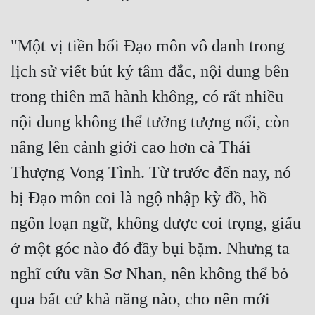
Hài Hước
Hệ Thống
"Một vị tiền bối Đạo môn vô danh trong
Học Đường
lịch sử viết bút ký tâm đắc, nội dung bên
Khoa Huyễn
trong thiên mã hành không, có rất nhiều
Khoa Huyễn Không Gian
nội dung không thể tưởng tượng nổi, còn
nâng lên cảnh giới cao hơn cả Thái
Kinh Dị
Thượng Vong Tình. Từ trước đến nay, nó
Kiếm Hiệp
bị Đạo môn coi là ngộ nhập kỳ đồ, hồ
Kỳ Huyễn
ngôn loạn ngữ, không được coi trọng, giấu
Kỳ Ảo
ở một góc nào đó đầy bụi bặm. Nhưng ta
Linh Dị
nghĩ cứu vãn Sơ Nhan, nên không thể bỏ
Làm Giàu
qua bất cứ khả năng nào, cho nên mới
Lịch Sử