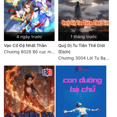
Đẹp
Đẹp Hiệp
Tính Cách Nhân Vật :
4 ngày trước
1 tháng trước
Vạn Cổ Đệ Nhất Thần
Quỷ Dị Tu Tiên Thế Giới
Cơ Trí
Chương 8026 Bố cục mới
(Dịch)
Sát Phạt Quyết Đoán
Chương 3004 Lời Tự Bạch Kết Thúc
Vô Sỉ
Điềm Đạm