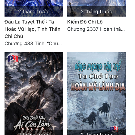
2 tháng trước
2 tháng trước
Đấu La Tuyệt Thế : Ta
Kiếm Đồ Chi Lộ
Hoắc Vũ Hạo, Tinh Thần
Chương 2337 Hoàn thành lời cảm tưởng
Chi Chủ
Chương 433 Tinh: “Chúng ta có 10 thắng, Shrek có 10 bại!”
2 tháng trước
2 tháng trước