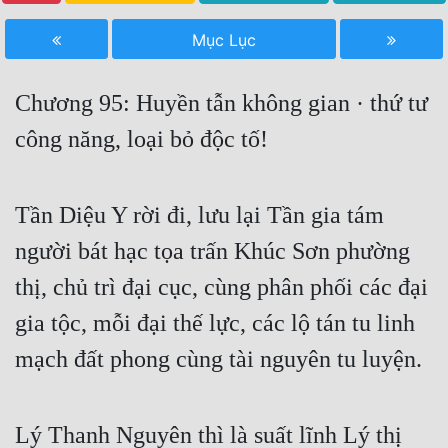
Free
Mục Lục
Hậu Cung
Chương 95: Huyền tẫn không gian · thứ tư
Truyện Convert
công năng, loại bỏ độc tố!
Truyện Dịch
Truyện Nhập Môn
Tần Diệu Y rời đi, lưu lại Tần gia tám
Truyện ngắn
người bát hạc tọa trấn Khúc Sơn phường
Xa Lộ Dịch
thị, chủ trì đại cục, cùng phân phối các đại
gia tộc, mỗi đại thế lực, các lộ tán tu linh
Cung Đấu
mạch đất phong cùng tài nguyên tu luyện.
Cạnh Kỹ
Cổ Tiên Hiệp
Lý Thanh Nguyên thì là suất lĩnh Lý thị