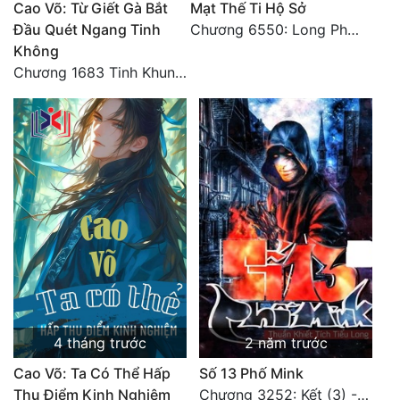
Cao Võ: Từ Giết Gà Bắt
Mạt Thế Ti Hộ Sở
Đầu Quét Ngang Tinh
Chương 6550: Long Phượng Thần Trận
Đẹp
Không
Đẹp Hiệp
Chương 1683 Tinh Khung Võ Thánh (Hết)
Tính Cách Nhân Vật :
Cơ Trí
Sát Phạt Quyết Đoán
Vô Sỉ
Điềm Đạm
4 tháng trước
2 năm trước
Cao Võ: Ta Có Thể Hấp
Số 13 Phố Mink
Thu Điểm Kinh Nghiệm
Chương 3252: Kết (3) - HẾT.