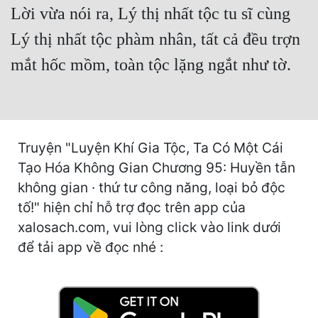
Hài Hước
Lời vừa nói ra, Lý thị nhất tộc tu sĩ cùng
Hệ Thống
Lý thị nhất tộc phàm nhân, tất cả đều trợn
Học Đường
mắt hốc mồm, toàn tộc lặng ngắt như tờ.
Khoa Huyễn
Khoa Huyễn Không Gian
Truyện "Luyện Khí Gia Tộc, Ta Có Một Cái
Kinh Dị
Tạo Hóa Không Gian Chương 95: Huyền tẫn
Kiếm Hiệp
không gian · thứ tư công năng, loại bỏ độc
Kỳ Huyễn
tố!" hiện chỉ hỗ trợ đọc trên app của
xalosach.com, vui lòng click vào link dưới
Kỳ Ảo
để tải app về đọc nhé :
Linh Dị
Làm Giàu
Lịch Sử