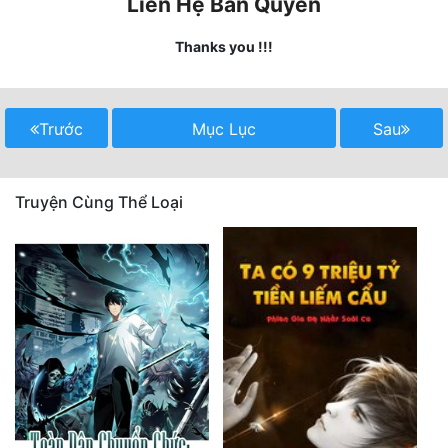
Liên Hệ Bản Quyền
Quân Sự
Thanks you !!!
Sảng Văn
Sắc
Trước
Mục Lục
Sau
Sủng
Thanh Xuân
Truyện Cùng Thể Loại
Tiên Hiệp
Tiểu Thuyết
Trinh Thám
Triều Đấu
Trùng Sinh
Trọng Sinh