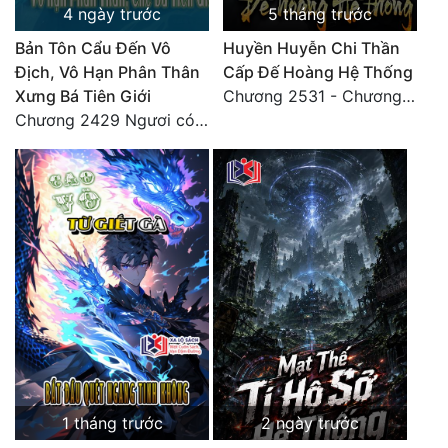
4 ngày trước
5 tháng trước
Đô Thị
Bản Tôn Cẩu Đến Vô
Huyền Huyễn Chi Thần
Đông Phương
Địch, Vô Hạn Phân Thân
Cấp Đế Hoàng Hệ Thống
Đông Phương Huyền Huyễn
Xưng Bá Tiên Giới
Chương 2531 - Chương cuối
Chương 2429 Ngươi có tuệ nhãn? Ta có...
Đồng Nhân
Cẩu Đạo Trường Sinh
Ngự Thú
Truyện Nam
Truyện Nữ
Vô Địch Lưu
Xây Dựng Thế Lực
1 tháng trước
2 ngày trước
Đam Mỹ