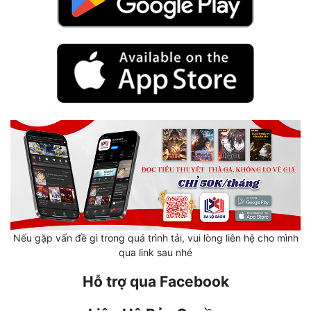
Mưu Mô
Mạt Thế
Mỹ Thực
Ngôn Tình
Ngược
Nữ Cường
Nữ Phụ
Phong Thủy - Tâm Linh
Nếu gặp vấn đề gì trong quá trình tải, vui lòng liên hệ cho mình
Phương Tây
qua link sau nhé
Phản Phái
Hỗ trợ qua Facebook
Quan Trường