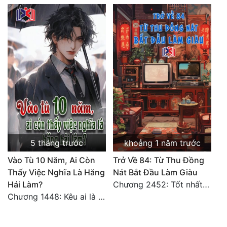
5 tháng trước
khoảng 1 năm trước
Vào Tù 10 Năm, Ai Còn
Trở Về 84: Từ Thu Đồng
Thấy Việc Nghĩa Là Hăng
Nát Bắt Đầu Làm Giàu
Hái Làm?
Chương 2452: Tốt nhất tất cả
Chương 1448: Kêu ai là cha?