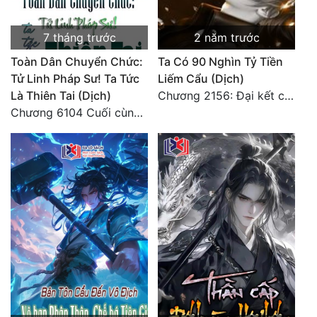
Tu Chân
7 tháng trước
2 năm trước
Tu Tiên
Toàn Dân Chuyển Chức:
Ta Có 90 Nghìn Tỷ Tiền
Tội Phạm
Tử Linh Pháp Sư! Ta Tức
Liếm Cẩu (Dịch)
Là Thiên Tai (Dịch)
Chương 2156: Đại kết cục!!!
Vô Địch
Chương 6104 Cuối cùng (HẾT)
Võ Hiệp
Võng Du
Xuyên Không
Xuyên Nhanh
Xuyên Sách
Xuyên Thư
Điền Văn