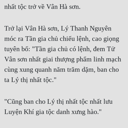
Cổ Đại
nhất tộc trở về Vân Hà sơn.
Du Hí
Dã Sử
Trở lại Vân Hà sơn, Lý Thanh Nguyên
móc ra Tần gia chủ chiếu lệnh, cao giọng
Dị Giới
tuyên bố: "Tần gia chủ có lệnh, đem Tử
Dị Năng
Vân sơn nhất giai thượng phẩm linh mạch
Gia Đấu
cùng xung quanh năm trăm dặm, ban cho
Góc Nhìn Nam
ta Lý thị nhất tộc."
Góc Nhìn Nữ
Huyền Huyễn
"Cũng ban cho Lý thị nhất tộc nhất lưu
Huyền Nghi
Luyện Khí gia tộc danh xưng hào."
Huyền Ảo