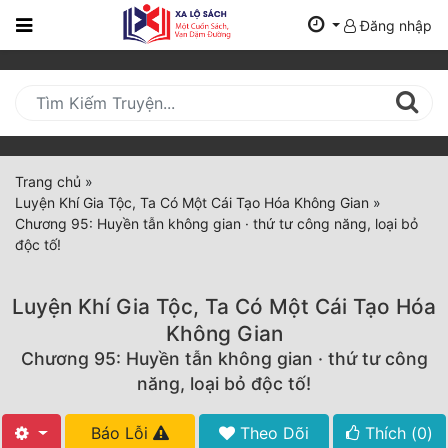
Đăng nhập
Trang
Chủ
Mới
Cập
Nhật
Trang chủ
»
(current)
Luyện Khí Gia Tộc, Ta Có Một Cái Tạo Hóa Không Gian
»
BXH
Chương 95: Huyền tẫn không gian · thứ tư công năng, loại bỏ
độc tố!
Thể Loại
Luyện Khí Gia Tộc, Ta Có Một Cái Tạo Hóa
Tất Cả
Không Gian
Chương 95: Huyền tẫn không gian · thứ tư công
Truyện Mới Ra
năng, loại bỏ độc tố!
Hoàn Thành
Báo Lỗi
Theo Dõi
Thích (
0
)