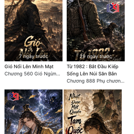
Đô Thị
Đông Phương
Đông Phương Huyền Huyễn
Đồng Nhân
7 ngày trước
29 ngày trước
Cẩu Đạo Trường Sinh
Gió Nổi Lên Minh Mạt
Từ 1982 : Bắt Đầu Kiếp
Chương 560 Gió Ngừng (Kết Cục)
Sống Lên Núi Săn Bắn
Ngự Thú
Chương 888 Phụ chương - Bạch Ngọc
Truyện Nam
Truyện Nữ
Vô Địch Lưu
Xây Dựng Thế Lực
Đam Mỹ