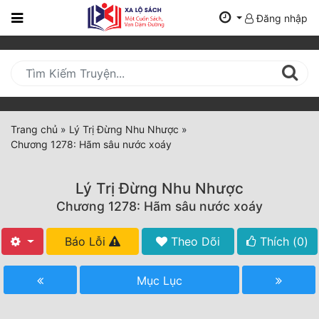
Đăng nhập
Trang
Chủ
Mới
Cập
Nhật
Trang chủ
»
Lý Trị Đừng Nhu Nhược
»
(current)
Chương 1278: Hãm sâu nước xoáy
BXH
Thể Loại
Lý Trị Đừng Nhu Nhược
Chương 1278: Hãm sâu nước xoáy
Tất Cả
Báo Lỗi
Theo Dõi
Thích (
0
)
Truyện Mới Ra
Mục Lục
Hoàn Thành