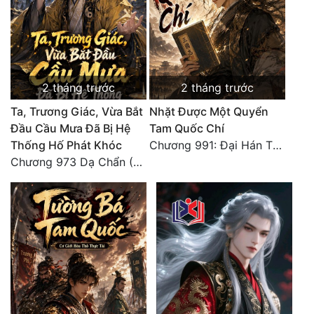
Đẹp
Đẹp Hiệp
2 tháng trước
2 tháng trước
Tính Cách Nhân Vật :
Ta, Trương Giác, Vừa Bắt
Nhặt Được Một Quyển
Cơ Trí
Đầu Cầu Mưa Đã Bị Hệ
Tam Quốc Chí
Thống Hố Phát Khóc
Chương 991: Đại Hán Thiên Thư (Đại Kết Cục)
Sát Phạt Quyết Đoán
Chương 973 Dạ Chẩn (2/2)
Vô Sỉ
Điềm Đạm