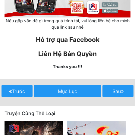
Quân Sự
Nếu gặp vấn đề gì trong quá trình tải, vui lòng liên hệ cho mình
Sảng Văn
qua link sau nhé
Sắc
Hỗ trợ qua Facebook
Sủng
Liên Hệ Bản Quyền
Thanh Xuân
Thanks you !!!
Tiên Hiệp
Tiểu Thuyết
Trước
Mục Lục
Sau
Trinh Thám
Triều Đấu
Truyện Cùng Thể Loại
Trùng Sinh
Trọng Sinh