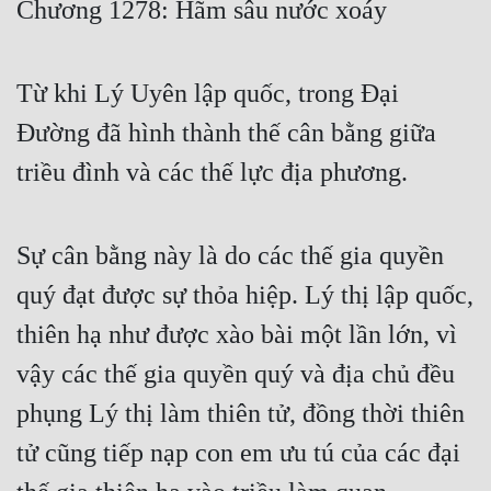
Chương 1278: Hãm sâu nước xoáy
Free
Hậu Cung
Từ khi Lý Uyên lập quốc, trong Đại
Truyện Convert
Đường đã hình thành thế cân bằng giữa
Truyện Dịch
triều đình và các thế lực địa phương.
Truyện Nhập Môn
Sự cân bằng này là do các thế gia quyền
Truyện ngắn
quý đạt được sự thỏa hiệp. Lý thị lập quốc,
Xa Lộ Dịch
thiên hạ như được xào bài một lần lớn, vì
vậy các thế gia quyền quý và địa chủ đều
Cung Đấu
phụng Lý thị làm thiên tử, đồng thời thiên
Cạnh Kỹ
tử cũng tiếp nạp con em ưu tú của các đại
Cổ Tiên Hiệp