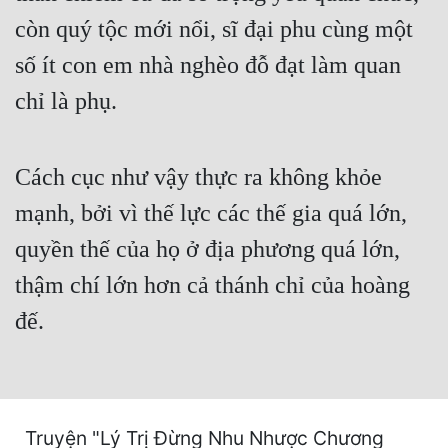
Hài Hước
còn quý tộc mới nổi, sĩ đại phu cùng một
Hệ Thống
số ít con em nhà nghèo đỗ đạt làm quan
Học Đường
chỉ là phụ.
Khoa Huyễn
Khoa Huyễn Không Gian
Cách cục như vậy thực ra không khỏe
Kinh Dị
mạnh, bởi vì thế lực các thế gia quá lớn,
quyền thế của họ ở địa phương quá lớn,
Kiếm Hiệp
thậm chí lớn hơn cả thánh chỉ của hoàng
Kỳ Huyễn
đế.
Kỳ Ảo
Linh Dị
Làm Giàu
Truyện "Lý Trị Đừng Nhu Nhược Chương
Lịch Sử