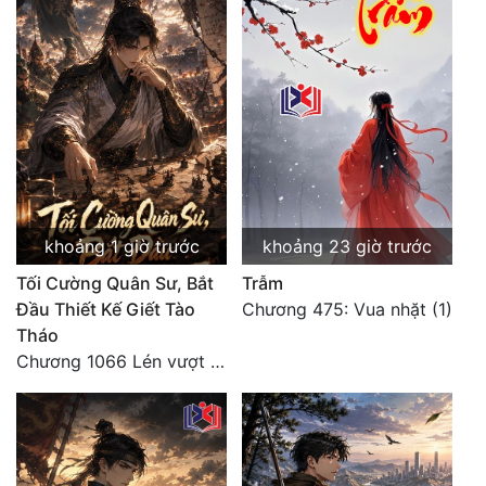
Tu Chân
Tu Tiên
Tội Phạm
Vô Địch
Võ Hiệp
Võng Du
khoảng 1 giờ trước
khoảng 23 giờ trước
Tối Cường Quân Sư, Bắt
Trẫm
Xuyên Không
Đầu Thiết Kế Giết Tào
Chương 475: Vua nhặt (1)
Xuyên Nhanh
Tháo
Chương 1066 Lén vượt Nam Bì, đánh thẳng Nghiệp Thành (2/2)
Xuyên Sách
Xuyên Thư
Điền Văn