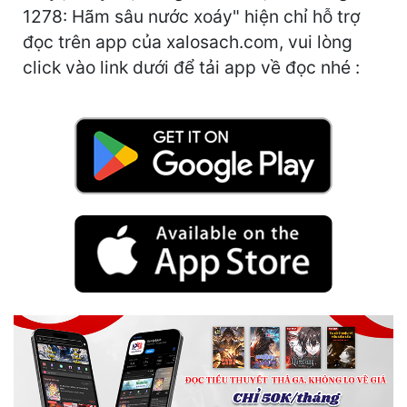
1278: Hãm sâu nước xoáy" hiện chỉ hỗ trợ
Mưu Mô
đọc trên app của xalosach.com, vui lòng
click vào link dưới để tải app về đọc nhé :
Mạt Thế
Mỹ Thực
Ngôn Tình
Ngược
Nữ Cường
Nữ Phụ
Phong Thủy - Tâm Linh
Phương Tây
Phản Phái
Quan Trường