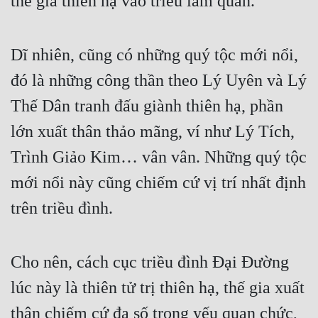
thế gia thiên hạ vào triều làm quan.
Cổ Đại
Du Hí
Dĩ nhiên, cũng có những quý tộc mới nổi,
Dã Sử
đó là những công thần theo Lý Uyên và Lý
Dị Giới
Thế Dân tranh đấu giành thiên hạ, phần
Dị Năng
lớn xuất thân thảo mãng, ví như Lý Tích,
Gia Đấu
Trình Giảo Kim… vân vân. Những quý tộc
mới nổi này cũng chiếm cứ vị trí nhất định
Góc Nhìn Nam
trên triều đình.
Góc Nhìn Nữ
Huyền Huyễn
Cho nên, cách cục triều đình Đại Đường
Huyền Nghi
lúc này là thiên tử trị thiên hạ, thế gia xuất
Huyền Ảo
thân chiếm cứ đa số trọng yếu quan chức,