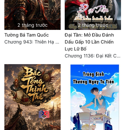
2 tháng trước
2 tháng trước
Tường Bá Tam Quốc
Đại Tần: Mở Đầu Đánh
Chương 943: Thiên Hạ Quy Nhất, Giấc Mộng Nam Kha [HẾT]
Dấu Gấp 10 Lần Chiến
Lực Lữ Bố
Chương 1136: Đại Kết Cục