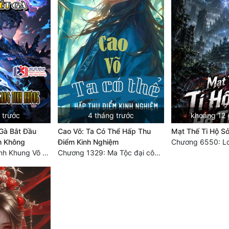
 trước
4 tháng trước
khoảng 12 
 Gà Bắt Đầu
Cao Võ: Ta Có Thể Hấp Thu
Mạt Thế Ti Hộ S
h Không
Điểm Kinh Nghiệm
Chương 1683 Tinh Khung Võ Thánh (Hết)
Chương 1329: Ma Tộc đại công chúa Thương Nguyệt