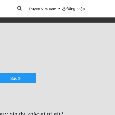
Đăng nhập
Truyện Vừa Xem
Sau
y xỉn thì khác gì tự sát?