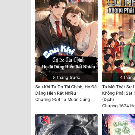
8 tháng trước
4 tháng
Sau Khi Tự Do Tài Chính, Họ Đã
Ta Mở Thật Sự L
Dâng Hiến Rất Nhiều
Không Phải Sát
Chương 958 Ta Muốn Cùng Các Cô Vĩnh Viễn Ở Bên Nhau (2) Hết
(Dịch)