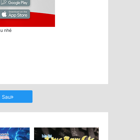
au nhé
Sau