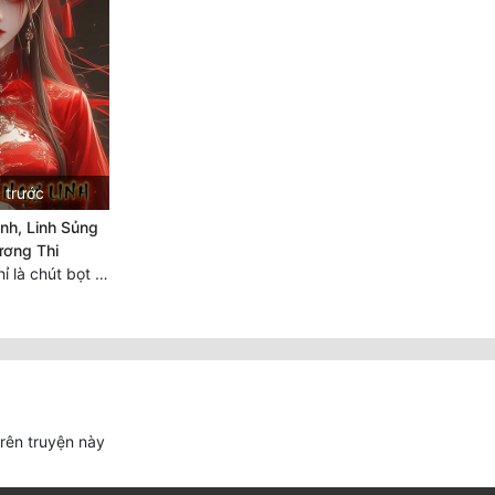
 trước
nh, Linh Sủng
ương Thi
Chương 3122: Chỉ là chút bọt nước! Điều kiện và tài liệu!**
trên truyện này