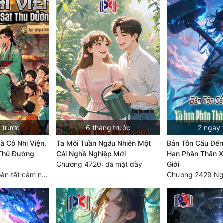
 trước
6 tháng trước
2 ngày 
à Cô Nhi Viện,
Ta Mỗi Tuần Ngẫu Nhiên Một
Bản Tôn Cẩu Đến
 Thủ Đường
Cái Nghề Nghiệp Mới
Hạn Phân Thân X
Chương 4720: da mặt dày
Giới
Chương 1624 Hoàn tất cảm nghĩ (2)