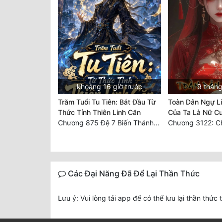
khoảng 16 giờ trước
9 tháng
Trăm Tuổi Tu Tiên: Bắt Đầu Từ
Toàn Dân Ngự Li
Thức Tỉnh Thiên Linh Căn
Của Ta Là Nữ C
Chương 875 Đệ 7 Biến Thánh Long Biến!
Các Đại Năng Đã Để Lại Thần Thức
Lưu ý: Vui lòng tải app để có thể lưu lại thần thức 