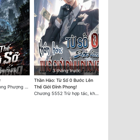
giờ trước
3 tháng trước
ở
Thần Hào: Từ Số 0 Bước Lên
Chương 6550: Long Phượng Thần Trận
Thế Giới Đỉnh Phong!
Chương 5552 Trừ hợp tác, không còn cách nào khác!