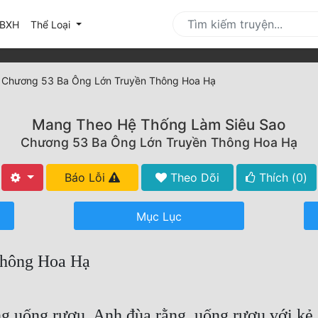
urrent)
BXH
Thể Loại
»
Chương 53 Ba Ông Lớn Truyền Thông Hoa Hạ
Mang Theo Hệ Thống Làm Siêu Sao
Chương 53 Ba Ông Lớn Truyền Thông Hoa Hạ
Báo Lỗi
Theo Dõi
Thích (
0
)
Mục Lục
Thông Hoa Hạ
ống rượu. Anh đùa rằng, uống rượu với kẻ sa