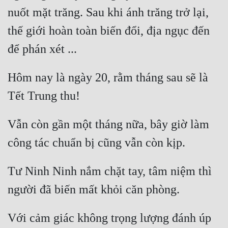
Đô Thị
nuốt mặt trăng. Sau khi ánh trăng trở lại, 
Đông Phương
thế giới hoàn toàn biến đổi, địa ngục đến 
Đông Phương Huyền Huyễn
Đồng Nhân
Hôm nay là ngày 20, rằm tháng sau sẽ là 
Cẩu Đạo Trường Sinh
Vẫn còn gần một tháng nữa, bây giờ làm 
Ngự Thú
Truyện Nam
Truyện Nữ
Tư Ninh Ninh nắm chặt tay, tâm niệm thì 
Vô Địch Lưu
Xây Dựng Thế Lực
Với cảm giác không trọng lượng đánh úp 
Đam Mỹ