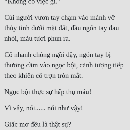
Quân Sự
Cúi người vươn tay chạm vào mảnh vỡ 
Sảng Văn
thủy tinh dưới mặt đất, đầu ngón tay đau 
Sắc
Sủng
Cô nhanh chóng ngồi dậy, ngón tay bị 
Thanh Xuân
thương cầm vào ngọc bội, cảnh tượng tiếp 
Tiên Hiệp
Tiểu Thuyết
Trinh Thám
Triều Đấu
Trùng Sinh
Trọng Sinh