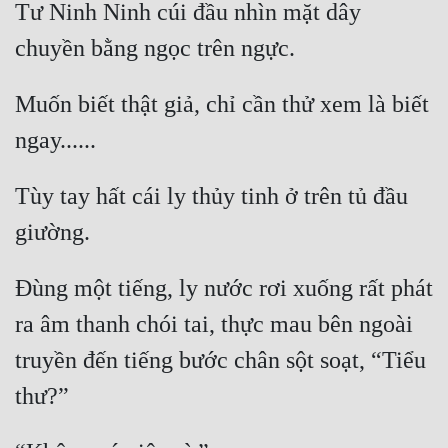
Tư Ninh Ninh cúi đầu nhìn mặt dây 
Mưu Mô
Mạt Thế
Muốn biết thật giả, chỉ cần thử xem là biết 
Mỹ Thực
Ngôn Tình
Tùy tay hất cái ly thủy tinh ở trên tủ đầu 
Ngược
Nữ Cường
Nữ Phụ
Đùng một tiếng, ly nước rơi xuống rất phát 
Phong Thủy - Tâm Linh
ra âm thanh chói tai, thực mau bên ngoài 
truyền đến tiếng bước chân sột soạt, “Tiểu 
Phương Tây
Phản Phái
Quan Trường