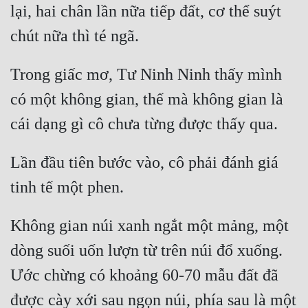
lại, hai chân lần nữa tiếp đất, cơ thể suýt 
Đẹp
Đẹp Hiệp
Trong giấc mơ, Tư Ninh Ninh thấy mình 
Tính Cách Nhân Vật :
có một không gian, thế mà không gian là 
Cơ Trí
Sát Phạt Quyết Đoán
Lần đầu tiên bước vào, cô phải đánh giá 
Vô Sỉ
Điềm Đạm
Không gian núi xanh ngắt một mảng, một 
dòng suối uốn lượn từ trên núi đổ xuống. 
Ước chừng có khoảng 60-70 mẫu đất đã 
được cày xới sau ngọn núi, phía sau là một 