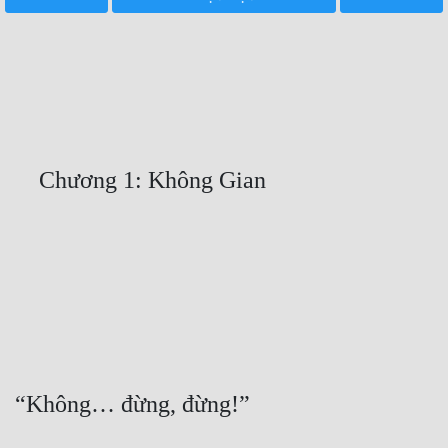
Free
Hậu Cung
Truyện Convert
Truyện Dịch
Truyện Nhập Môn
Truyện ngắn
Xa Lộ Dịch
Cung Đấu
Cạnh Kỹ
Cổ Tiên Hiệp