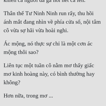
Hài Hước
Hệ Thống
Thân thể Tư Ninh Ninh run rẩy, thu hồi 
Học Đường
ánh mắt đang nhìn về phía cửa sổ, nội tâm 
Khoa Huyễn
Khoa Huyễn Không Gian
Ác mộng, nó thực sự chỉ là một cơn ác 
Kinh Dị
Kiếm Hiệp
Liên tục một tuần cô nằm mơ thấy giấc 
Kỳ Huyễn
mơ kinh hoàng này, có bình thường hay 
Kỳ Ảo
Linh Dị
Làm Giàu
Lịch Sử