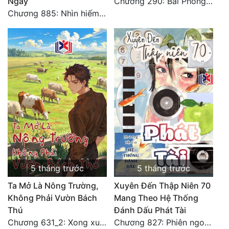
Ngày
Chương 290: Bái Phỏng Viên Gia
Chương 885: Nhìn hiếm lạ
5 tháng trước
5 tháng trước
Ta Mở Là Nông Trường,
Xuyên Đến Thập Niên 70
Không Phải Vườn Bách
Mang Theo Hệ Thống
Thú
Đánh Dấu Phát Tài
Chương 631_2: Xong xuôi (HẾT)
Chương 827: Phiên ngoại 12 - Toàn Hoàn Văn