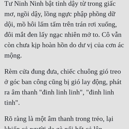
Tư Ninh Ninh bật tỉnh dậy từ trong giấc 
Cổ Đại
mơ, ngồi dậy, lồng ngực phập phồng dữ 
Du Hí
dội, mồ hôi lấm tấm trên trán rơi xuống, 
Dã Sử
đôi mắt đen lấy ngạc nhiên mở to. Cô vẫn 
Dị Giới
còn chưa kịp hoàn hồn do dư vị của cơn ác 
Dị Năng
Gia Đấu
Rèm cửa đung đưa, chiếc chuông gió treo 
Góc Nhìn Nam
ở góc ban công cũng bị gió lay động, phát 
Góc Nhìn Nữ
ra âm thanh "đinh linh linh", "đinh linh 
Huyền Huyễn
Huyền Nghi
Rõ ràng là một âm thanh trong trẻo, lại 
Huyền Ảo