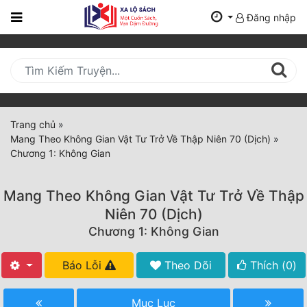
Đăng nhập
Trang
Chủ
Mới
Cập
Nhật
Trang chủ
»
(current)
Mang Theo Không Gian Vật Tư Trở Về Thập Niên 70 (Dịch)
»
BXH
Chương 1: Không Gian
Thể Loại
Mang Theo Không Gian Vật Tư Trở Về Thập
Niên 70 (Dịch)
Tất Cả
Chương 1: Không Gian
Truyện Mới Ra
Báo Lỗi
Theo Dõi
Thích (
0
)
Hoàn Thành
Mục Lục