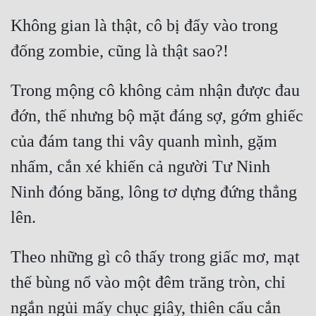
Tu Chân
Không gian là thật, cô bị đẩy vào trong 
Tu Tiên
Tội Phạm
Trong mộng cô không cảm nhận được đau 
Vô Địch
đớn, thế nhưng bộ mặt đáng sợ, gớm ghiếc 
Võ Hiệp
của đám tang thi vây quanh mình, gặm 
Võng Du
nhấm, cắn xé khiến cả người Tư Ninh 
Xuyên Không
Ninh đóng băng, lông tơ dựng đứng thẳng 
Xuyên Nhanh
Xuyên Sách
Theo những gì cô thấy trong giấc mơ, mạt 
Xuyên Thư
thế bùng nổ vào một đêm trăng tròn, chỉ 
Điền Văn
ngắn ngủi mấy chục giây, thiên cẩu cắn 