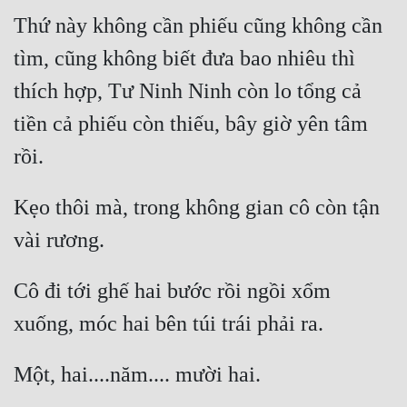
Thứ này không cần phiếu cũng không cần 
Mưu Mô
tìm, cũng không biết đưa bao nhiêu thì 
Mạt Thế
thích hợp, Tư Ninh Ninh còn lo tổng cả 
Mỹ Thực
tiền cả phiếu còn thiếu, bây giờ yên tâm 
Ngôn Tình
Ngược
Kẹo thôi mà, trong không gian cô còn tận 
Nữ Cường
Nữ Phụ
Cô đi tới ghế hai bước rồi ngồi xổm 
Phong Thủy - Tâm Linh
Phương Tây
Phản Phái
Quan Trường