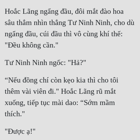
Hài Hước
Hoắc Lãng ngẩng đầu, đôi mắt đào hoa 
Hệ Thống
sâu thẳm nhìn thẳng Tư Ninh Ninh, cho dù 
Học Đường
ngẩng đầu, cúi đầu thì vô cùng khí thế: 
Khoa Huyễn
Khoa Huyễn Không Gian
Kinh Dị
Kiếm Hiệp
“Nếu đồng chí còn kẹo kia thì cho tôi 
Kỳ Huyễn
thêm vài viên đi." Hoắc Lãng rũ mắt 
xuống, tiếp tục mài dao: “Sớm mầm 
Kỳ Ảo
Linh Dị
Làm Giàu
Lịch Sử