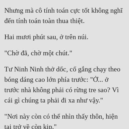
Nhưng mà cô tính toán cực tốt không nghĩ 
Đẹp
Đẹp Hiệp
Tính Cách Nhân Vật :
Cơ Trí
Sát Phạt Quyết Đoán
Tư Ninh Ninh thở dốc, cố gắng chạy theo 
Vô Sỉ
bóng dáng cao lớn phía trước: "Ở... ở 
Điềm Đạm
trước nhà không phải có rừng tre sao? Vì 
"Nơi này còn có thể nhìn thấy thôn, hiện 