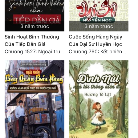
3 năm trước
3 năm trước
Sinh Hoạt Bình Thường
Cuộc Sống Hàng Ngày
Của Tiếp Dẫn Giả
Của Đại Sư Huyền Học
Chương 1527: Ngoại truyện 57: Mau Mau Lớn Lên. HẾT.
Chương 790: Kết phiên ngoại