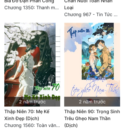
Bia Đỡ Đạn Phản Công
Chăn Nuôi Toàn Nhân
Chương 1350: Thanh mai trúc mã 18 end
Loại
Chương 967 - Tin Tức Đáng Sợ 2
2 năm trước
2 năm trước
Thập Niên 70: Mẹ Kế
Thập Niên 90: Trọng Sinh
Xinh Đẹp (Dịch)
Trêu Ghẹo Nam Thần
Chương 1560: Toàn văn hoàn
(Dịch)