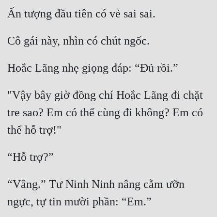
Tu Chân
Tu Tiên
Tội Phạm
Vô Địch
Võ Hiệp
"Vậy bây giờ đồng chí Hoắc Lãng đi chặt 
Võng Du
tre sao? Em có thể cùng đi không? Em có 
Xuyên Không
Xuyên Nhanh
Xuyên Sách
“Vâng.” Tư Ninh Ninh nâng cằm ưỡn 
Xuyên Thư
Điền Văn