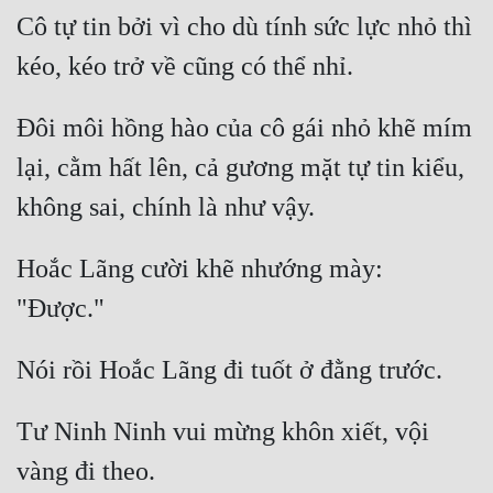
Đô Thị
Cô tự tin bởi vì cho dù tính sức lực nhỏ thì 
Đông Phương
Đông Phương Huyền Huyễn
Đôi môi hồng hào của cô gái nhỏ khẽ mím 
Đồng Nhân
lại, cằm hất lên, cả gương mặt tự tin kiểu, 
Cẩu Đạo Trường Sinh
Hoắc Lãng cười khẽ nhướng mày: 
Ngự Thú
Truyện Nam
Truyện Nữ
Vô Địch Lưu
Tư Ninh Ninh vui mừng khôn xiết, vội 
Xây Dựng Thế Lực
Đam Mỹ