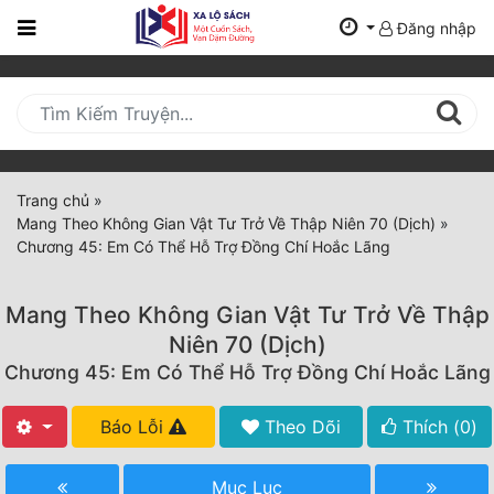
Đăng nhập
Trang
Chủ
Mới
Cập
Nhật
Trang chủ
»
(current)
Mang Theo Không Gian Vật Tư Trở Về Thập Niên 70 (Dịch)
»
BXH
Chương 45: Em Có Thể Hỗ Trợ Đồng Chí Hoắc Lãng
Thể Loại
Mang Theo Không Gian Vật Tư Trở Về Thập
Niên 70 (Dịch)
Tất Cả
Chương 45: Em Có Thể Hỗ Trợ Đồng Chí Hoắc Lãng
Truyện Mới Ra
Báo Lỗi
Theo Dõi
Thích (
0
)
Hoàn Thành
Mục Lục