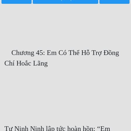
Free
Hậu Cung
Truyện Convert
Truyện Dịch
    Chương 45: Em Có Thể Hỗ Trợ Đồng 
Truyện Nhập Môn
Truyện ngắn
Xa Lộ Dịch
Cung Đấu
Cạnh Kỹ
Cổ Tiên Hiệp
Tư Ninh Ninh lập tức hoàn hồn: “Em 