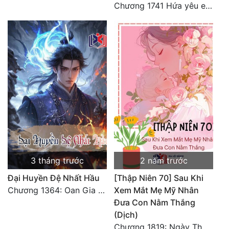
Chương 1741 Hứa yêu em ba kiếp 5 [Hoàn Truyện]
3 tháng trước
2 năm trước
Đại Huyền Đệ Nhất Hầu
[Thập Niên 70] Sau Khi
Chương 1364: Oan Gia Ngõ Hẹp
Xem Mắt Mẹ Mỹ Nhân
Đưa Con Nằm Thắng
(Dịch)
Chương 1819: Ngày Thứ Hai Trăm Lẻ Sáu Xuyên Không 4