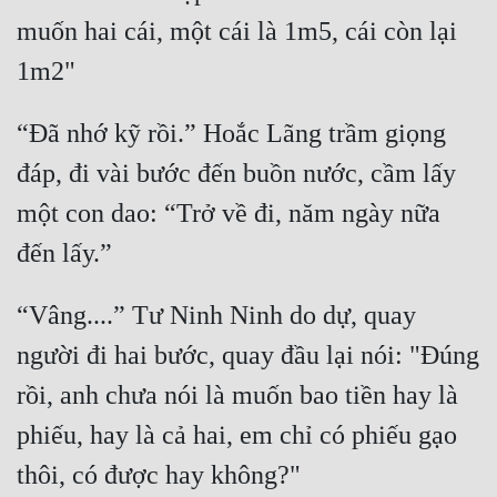
Cổ Đại
muốn hai cái, một cái là 1m5, cái còn lại 
Du Hí
Dã Sử
“Đã nhớ kỹ rồi.” Hoắc Lãng trầm giọng 
Dị Giới
đáp, đi vài bước đến buồn nước, cầm lấy 
Dị Năng
một con dao: “Trở về đi, năm ngày nữa 
Gia Đấu
Góc Nhìn Nam
“Vâng....” Tư Ninh Ninh do dự, quay 
Góc Nhìn Nữ
người đi hai bước, quay đầu lại nói: "Đúng 
Huyền Huyễn
rồi, anh chưa nói là muốn bao tiền hay là 
Huyền Nghi
phiếu, hay là cả hai, em chỉ có phiếu gạo 
Huyền Ảo