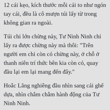
12 cái kẹo, kích thước mỗi cái to như ngón 
Quân Sự
tay cái, đều là cô mượn túi lấy từ trong 
Sảng Văn
Sắc
Túi chỉ lớn chừng này, Tư Ninh Ninh chỉ 
Sủng
lấy ra được chừng này mà thôi: "Trên 
Thanh Xuân
người em chỉ còn có chừng này, ở chỗ ở 
Tiên Hiệp
thanh niên trí thức bên kia còn có, quay 
Tiểu Thuyết
Trinh Thám
Hoắc Lãng nghiêng đầu nhìn sang cái ghế 
Triều Đấu
dựa, nhìn chằm chằm hành động của Tư 
Trùng Sinh
Trọng Sinh