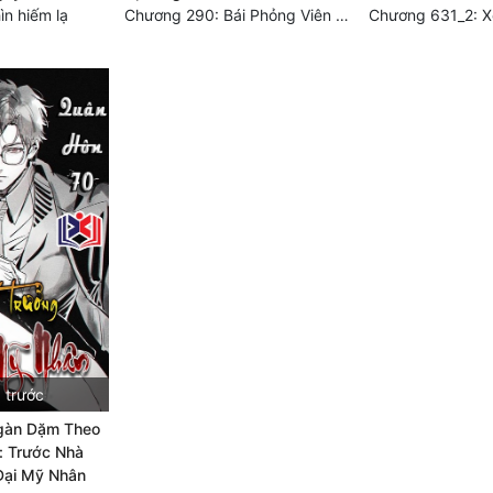
n hiếm lạ
Chương 290: Bái Phỏng Viên Gia
 trước
gàn Dặm Theo
: Trước Nhà
Đại Mỹ Nhân