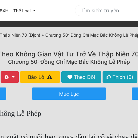
urrent)
BXH
Thể Loại
Thập Niên 70 (Dịch)
»
Chương 50: Đồng Chí Mạc Bắc Không Lễ Phé
heo Không Gian Vật Tư Trở Về Thập Niên 70
Chương 50: Đồng Chí Mạc Bắc Không Lễ Phép
Báo Lỗi
Theo Dõi
Thích (
0
)
Mục Lục
hông Lễ Phép
n xuất có nuôi heo, quay đầu lại cô sẽ chạy 