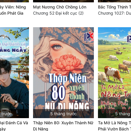
y Viên: Nông
Mạt Nương Chờ Chồng Lớn
Bắc Tống Thịnh 
ốn Phát Gia
Chương 52 Đại kết cục (2)
 trước
5 tháng trước
5 tháng
Đại Đánh Cá Và
Thập Niên 80: Xuyên Thành Nữ
Ta Mở Là Nông T
gày
Dị Năng
Phải Vườn Bách 