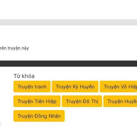
trên truyện này
Từ khóa
Truyện tranh
Truyện Kỳ Huyễn
Truyện Võ Hiệ
Truyện Tiên Hiệp
Truyện Đô Thị
Truyện Huyề
Truyện Đồng Nhân
t