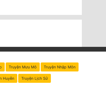
p
Truyện Mưu Mô
Truyện Nhập Môn
n Huyễn
Truyện Lịch Sử