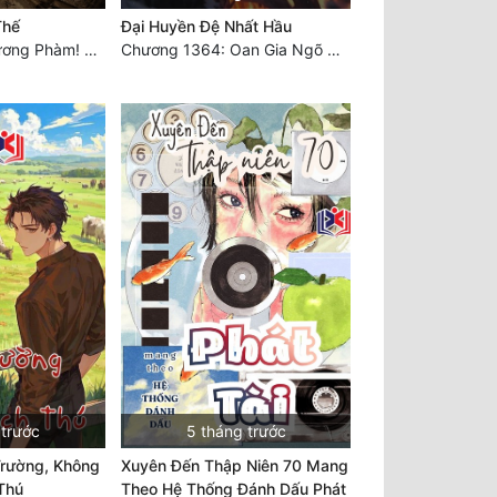
Thế
Đại Huyền Đệ Nhất Hầu
Chương 1027: Dương Phàm! Viễn Hàng!
Chương 1364: Oan Gia Ngõ Hẹp
 trước
5 tháng trước
rường, Không
Xuyên Đến Thập Niên 70 Mang
Thú
Theo Hệ Thống Đánh Dấu Phát