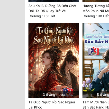
Sau Khi Bị Ruồng Bỏ Đến Chết
Hương Tương Đầ
Đói, Ta Đã Quay Trở Về
Môn Phúc Nữ Mu
Chương 116: Hết
Chương 198 Hết
3 tháng trước
5 tháng
Ta Giúp Ngươi Rồi Sao Ngươi
Tám Mươi Niên 
Lại Khóc
Săn Bắt Hằng N