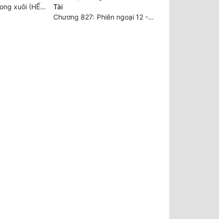
Chương 631_2: Xong xuôi (HẾT)
Tài
Chương 827: Phiên ngoại 12 - Toàn Hoàn Văn