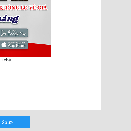
au nhé
Sau