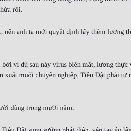
thừa rồi.
, nên anh ta mới quyết định lấy thêm lương th
, bởi vì dù sau này virus biến mất, lương thực
 xuất muối chuyên nghiệp, Tiêu Dật phải tự m
ười dùng trong mười năm.
Tiêu Dật sung sướng phát điên, vén tay áo lên 