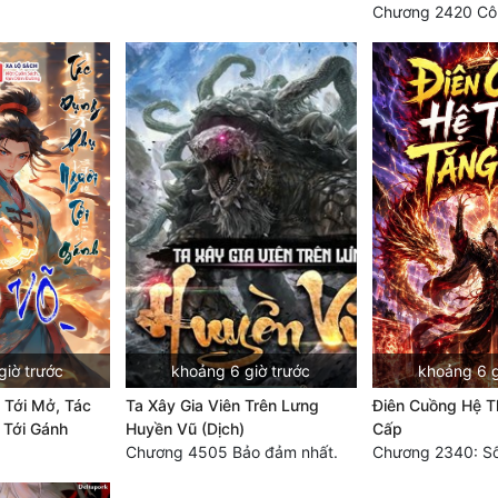
giờ trước
khoảng 6 giờ trước
khoảng 6 g
 Tới Mở, Tác
Ta Xây Gia Viên Trên Lưng
Điên Cuồng Hệ T
 Tới Gánh
Huyền Vũ (Dịch)
Cấp
Chương 4505 Bảo đảm nhất.