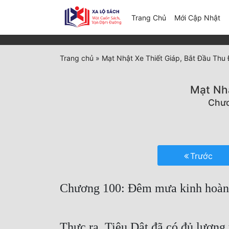
(c
Trang Chủ
Mới Cập Nhật
Trang chủ
»
Mạt Nhật Xe Thiết Giáp, Bắt Đầu Thu
Mạt Nhậ
Chươ
Trước
Chương 100: Đêm mưa kinh hoàng
Thực ra, Tiêu Dật đã có đủ lương 