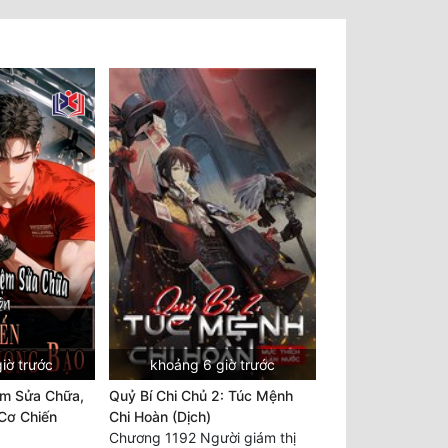
iờ trước
khoảng 6 giờ trước
ệm Sửa Chữa,
Quỷ Bí Chi Chủ 2: Túc Mệnh
Cơ Chiến
Chi Hoàn (Dịch)
Chương 1192 Người giám thị