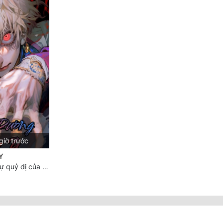
giờ trước
Y
Chương 2540: Sự quỷ dị của Lý Trường Phong