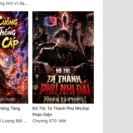
Chương 2420 Công tích vĩ đại!! Cơ Tu Chi Thần?!
iờ trước
khoảng 7 giờ trước
hống Tăng
Đô Thị: Ta Thành Phú Nhị Đại
Phản Diện
Chương 2340: Số Lượng Bất Túc!
Chương 670: Mời