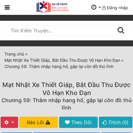
Đăng nhập
Trang
Chủ
Mới
Cập
Nhật
Trang chủ
»
(current)
Mạt Nhật Xe Thiết Giáp, Bắt Đầu Thu Được Vô Hạn Kho Đạn
»
BXH
Chương 59: Thâm nhập hang hổ, gặp lại côn đồ thủ lĩnh
Thể Loại
Mạt Nhật Xe Thiết Giáp, Bắt Đầu Thu Được
Vô Hạn Kho Đạn
Tất Cả
Chương 59: Thâm nhập hang hổ, gặp lại côn đồ thủ
lĩnh
Truyện Mới Ra
Hoàn Thành
Báo Lỗi
Theo Dõi
Thích (
0
)