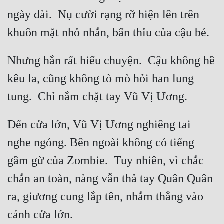
Cổ Đại
ngày dài.  Nụ cười rạng rỡ hiện lên trên 
Du Hí
Dã Sử
Nhưng hắn rất hiểu chuyện.  Cậu không hề 
Dị Giới
kêu la, cũng không tò mò hỏi han lung 
Dị Năng
Gia Đấu
Đến cửa lớn, Vũ Vị Ương nghiêng tai 
Góc Nhìn Nam
nghe ngóng. Bên ngoài không có tiếng 
Góc Nhìn Nữ
gầm gừ của Zombie.  Tuy nhiên, vì chắc 
Huyền Huyễn
chắn an toàn, nàng vẫn thả tay Quân Quân 
Huyền Nghi
ra, giương cung lắp tên, nhắm thẳng vào 
Huyền Ảo