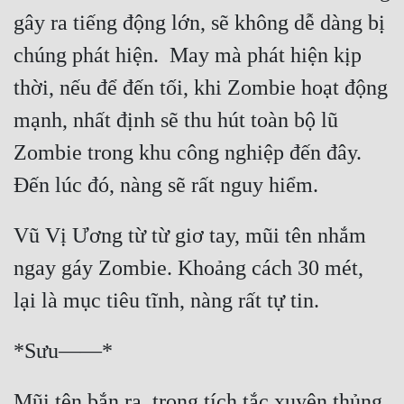
gây ra tiếng động lớn, sẽ không dễ dàng bị 
Mưu Mô
chúng phát hiện.  May mà phát hiện kịp 
Mạt Thế
thời, nếu để đến tối, khi Zombie hoạt động 
Mỹ Thực
mạnh, nhất định sẽ thu hút toàn bộ lũ 
Ngôn Tình
Zombie trong khu công nghiệp đến đây.  
Ngược
Nữ Cường
Vũ Vị Ương từ từ giơ tay, mũi tên nhắm 
Nữ Phụ
ngay gáy Zombie. Khoảng cách 30 mét, 
Phong Thủy - Tâm Linh
Phương Tây
Phản Phái
Quan Trường
Mũi tên bắn ra, trong tích tắc xuyên thủng 