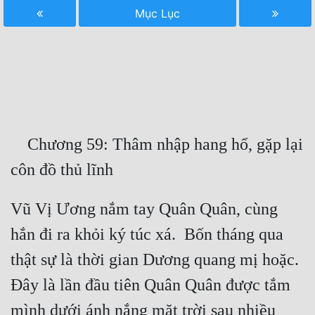
Mục Lục
Free
Hậu Cung
Truyện Convert
Truyện Dịch
Truyện Nhập Môn
    Chương 59: Thâm nhập hang hổ, gặp lại 
Truyện ngắn
Xa Lộ Dịch
Vũ Vị Ương nắm tay Quân Quân, cùng 
hắn đi ra khỏi ký túc xá.  Bốn tháng qua 
Cung Đấu
thật sự là thời gian Dương quang mị hoặc.  
Cạnh Kỹ
Đây là lần đầu tiên Quân Quân được tắm 
Cổ Tiên Hiệp
mình dưới ánh nắng mặt trời sau nhiều 