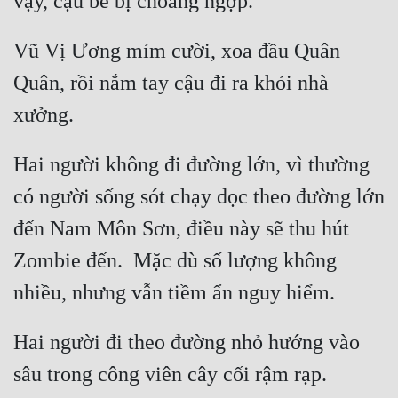
Tu Chân
Vũ Vị Ương mỉm cười, xoa đầu Quân 
Tu Tiên
Quân, rồi nắm tay cậu đi ra khỏi nhà 
Tội Phạm
Vô Địch
Hai người không đi đường lớn, vì thường 
Võ Hiệp
có người sống sót chạy dọc theo đường lớn 
Võng Du
đến Nam Môn Sơn, điều này sẽ thu hút 
Xuyên Không
Zombie đến.  Mặc dù số lượng không 
Xuyên Nhanh
Xuyên Sách
Hai người đi theo đường nhỏ hướng vào 
Xuyên Thư
sâu trong công viên cây cối rậm rạp.  
Điền Văn