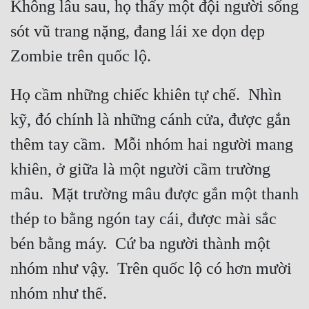
Không lâu sau, họ thấy một đội người sống 
Đô Thị
sót vũ trang nặng, đang lái xe dọn dẹp 
Đông Phương
Đông Phương Huyền Huyễn
Họ cầm những chiếc khiên tự chế.  Nhìn 
Đồng Nhân
kỹ, đó chính là những cánh cửa, được gắn 
thêm tay cầm.  Mỗi nhóm hai người mang 
Cẩu Đạo Trường Sinh
khiên, ở giữa là một người cầm trường 
Ngự Thú
mâu.  Mặt trường mâu được gắn một thanh 
Truyện Nam
thép to bằng ngón tay cái, được mài sắc 
Truyện Nữ
bén bằng máy.  Cứ ba người thành một 
Vô Địch Lưu
nhóm như vậy.  Trên quốc lộ có hơn mười 
Xây Dựng Thế Lực
Đam Mỹ