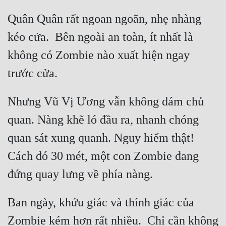
Hài Hước
Quân Quân rất ngoan ngoãn, nhẹ nhàng 
Hệ Thống
kéo cửa.  Bên ngoài an toàn, ít nhất là 
Học Đường
không có Zombie nào xuất hiện ngay 
Khoa Huyễn
Khoa Huyễn Không Gian
Nhưng Vũ Vị Ương vẫn không dám chủ 
Kinh Dị
quan. Nàng khẽ ló đầu ra, nhanh chóng 
Kiếm Hiệp
quan sát xung quanh. Nguy hiểm thật! 
Kỳ Huyễn
Cách đó 30 mét, một con Zombie đang 
Kỳ Ảo
Linh Dị
Ban ngày, khứu giác và thính giác của 
Làm Giàu
Zombie kém hơn rất nhiều.  Chỉ cần không 
Lịch Sử