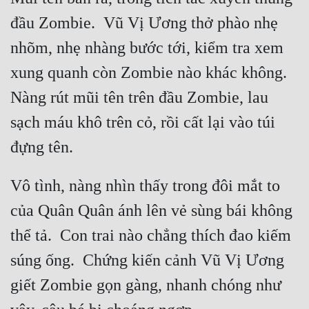
đầu Zombie.  Vũ Vị Ương thở phào nhẹ 
Quân Sự
nhõm, nhẹ nhàng bước tới, kiểm tra xem 
Sảng Văn
xung quanh còn Zombie nào khác không.  
Sắc
Nàng rút mũi tên trên đầu Zombie, lau 
Sủng
sạch máu khô trên cỏ, rồi cất lại vào túi 
Thanh Xuân
Tiên Hiệp
Vô tình, nàng nhìn thấy trong đôi mắt to 
Tiểu Thuyết
của Quân Quân ánh lên vẻ sùng bái không 
Trinh Thám
thể tả.  Con trai nào chẳng thích đao kiếm 
Triều Đấu
súng ống.  Chứng kiến cảnh Vũ Vị Ương 
Trùng Sinh
giết Zombie gọn gàng, nhanh chóng như 
Trọng Sinh