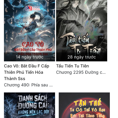
14 ngày trước
28 ngày trước
Cao Võ: Bắt Đầu F Cấp
Tẩu Tiến Tu Tiên
Thiên Phú Tiến Hóa
Chương 2295 Đường còn rất dài đâu 【 đại kết cục 】
Thành Sss
Chương 490: Phía sau màn hắc thủ!