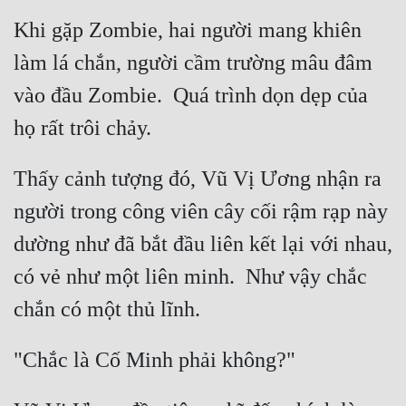
Khi gặp Zombie, hai người mang khiên 
Đẹp
làm lá chắn, người cầm trường mâu đâm 
Đẹp Hiệp
vào đầu Zombie.  Quá trình dọn dẹp của 
Tính Cách Nhân Vật :
Cơ Trí
Thấy cảnh tượng đó, Vũ Vị Ương nhận ra 
Sát Phạt Quyết Đoán
người trong công viên cây cối rậm rạp này 
Vô Sỉ
dường như đã bắt đầu liên kết lại với nhau, 
Điềm Đạm
có vẻ như một liên minh.  Như vậy chắc 