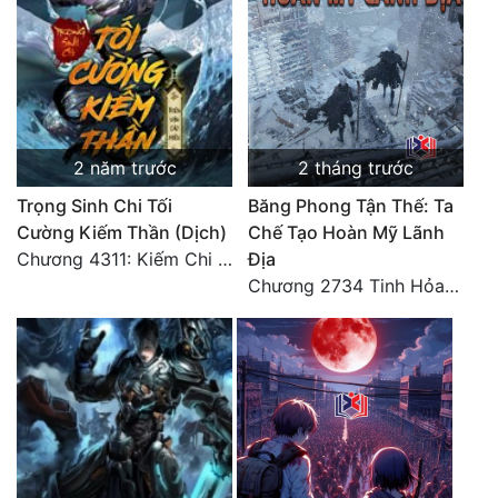
Đẹp
Đẹp Hiệp
Tính Cách Nhân Vật :
2 năm trước
2 tháng trước
Cơ Trí
Trọng Sinh Chi Tối
Băng Phong Tận Thế: Ta
Cường Kiếm Thần (Dịch)
Chế Tạo Hoàn Mỹ Lãnh
Sát Phạt Quyết Đoán
Chương 4311: Kiếm Chi Sở Chỉ
Địa
Vô Sỉ
Chương 2734 Tinh Hỏa (Đại kết cục) (2)
Điềm Đạm