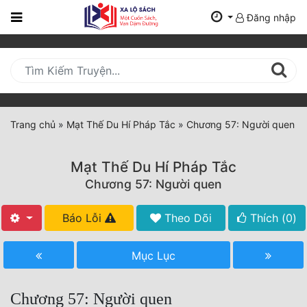
Đăng nhập
Trang
Chủ
Mới
Cập
Nhật
Trang chủ
»
Mạt Thế Du Hí Pháp Tắc
»
Chương 57: Người quen
(current)
BXH
Mạt Thế Du Hí Pháp Tắc
Thể Loại
Chương 57: Người quen
Báo Lỗi
Theo Dõi
Thích (
0
)
Tất Cả
Truyện Mới Ra
Mục Lục
Hoàn Thành
Chương 57: Người quen