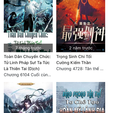
Đô Thị
Đông Phương
Đông Phương Huyền Huyễn
Đồng Nhân
7 tháng trước
2 năm trước
Cẩu Đạo Trường Sinh
Toàn Dân Chuyển Chức:
Trọng Sinh Chi Tối
Tử Linh Pháp Sư! Ta Tức
Cường Kiếm Thần
Ngự Thú
Là Thiên Tai (Dịch)
Chương 4728: Tân thế giới (đại kết cục) (10)
Truyện Nam
Chương 6104 Cuối cùng (HẾT)
Truyện Nữ
Vô Địch Lưu
Xây Dựng Thế Lực
Đam Mỹ