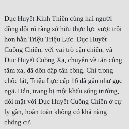
Free
Dục Huyết Kình Thiên cùng hai người
Hậu Cung
đồng đội rõ ràng sở hữu thực lực vượt trội
Truyện Convert
hơn hẳn Triệu Triệu Lực. Dục Huyết
Truyện Dịch
Cuồng Chiến, với vai trò cận chiến, và
Truyện Nhập Môn
Dục Huyết Cuồng Xạ, chuyên về tấn công
Truyện ngắn
tầm xa, đã dồn dập tấn công. Chỉ trong
Xa Lộ Dịch
chốc lát, Triệu Lực cấp 16 đã gần như gục
ngã. Hắn, trang bị một khẩu súng trường,
Cung Đấu
đối mặt với Dục Huyết Cuồng Chiến ở cự
Cạnh Kỹ
ly gần, hoàn toàn không có khả năng
chống cự.
Cổ Tiên Hiệp