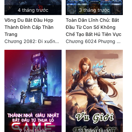
4 tháng trước
3 tháng trước
Võng Du Bắt Đầu Hợp
Toàn Dân Lĩnh Chủ: Bắt
Thành Đỉnh Cấp Thần
Đầu Từ Con Số Không
Trang
Chế Tạo Bất Hủ Tiên Vực
Chương 2082: Đi xuống, chạy về phía mênh mông tinh thần đại hải (đại kết cục)
Chương 6024 Phượng Tổ giúp ta! Mở lại luân hồi!
2 năm trước
10 tháng trước