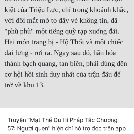
kiệt của Triệu Lực, chỉ trong khoảnh khắc,
Mưu Mô
với đôi mắt mở to đầy vẻ không tin, đã
Mạt Thế
"phù phù" một tiếng quỳ rạp xuống đất.
Mỹ Thực
Hai món trang bị - Hộ Thối và một chiếc
Ngôn Tình
đai lưng - rơi ra. Ngay sau đó, hắn hóa
Ngược
thành bạch quang, tan biến, phải dùng đến
Nữ Cường
cơ hội hồi sinh duy nhất của trận đấu để
Nữ Phụ
trở về khu 13.
Phong Thủy - Tâm Linh
Phương Tây
Truyện "Mạt Thế Du Hí Pháp Tắc Chương
Phản Phái
57: Người quen" hiện chỉ hỗ trợ đọc trên app
Quan Trường