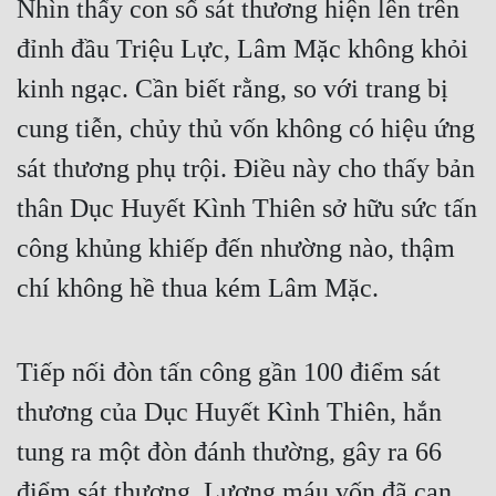
Nhìn thấy con số sát thương hiện lên trên
Hài Hước
đỉnh đầu Triệu Lực, Lâm Mặc không khỏi
Hệ Thống
kinh ngạc. Cần biết rằng, so với trang bị
Học Đường
cung tiễn, chủy thủ vốn không có hiệu ứng
Khoa Huyễn
sát thương phụ trội. Điều này cho thấy bản
Khoa Huyễn Không Gian
thân Dục Huyết Kình Thiên sở hữu sức tấn
Kinh Dị
công khủng khiếp đến nhường nào, thậm
Kiếm Hiệp
chí không hề thua kém Lâm Mặc.
Kỳ Huyễn
Kỳ Ảo
Tiếp nối đòn tấn công gần 100 điểm sát
Linh Dị
thương của Dục Huyết Kình Thiên, hắn
tung ra một đòn đánh thường, gây ra 66
Làm Giàu
điểm sát thương. Lượng máu vốn đã cạn
Lịch Sử