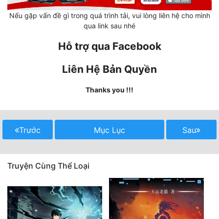
Tu Chân
Nếu gặp vấn đề gì trong quá trình tải, vui lòng liên hệ cho mình
qua link sau nhé
Tu Tiên
Hỗ trợ qua Facebook
Tội Phạm
Liên Hệ Bản Quyền
Vô Địch
Võ Hiệp
Thanks you !!!
Võng Du
Xuyên Không
Trước
Mục Lục
Sau
Xuyên Nhanh
Truyện Cùng Thể Loại
Xuyên Sách
Xuyên Thư
Điền Văn