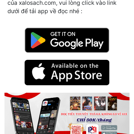
của xalosach.com, vui lòng click vào link
Quân Sự
dưới để tải app về đọc nhé :
Sảng Văn
Sắc
Sủng
Thanh Xuân
Tiên Hiệp
Tiểu Thuyết
Trinh Thám
Triều Đấu
Trùng Sinh
Trọng Sinh