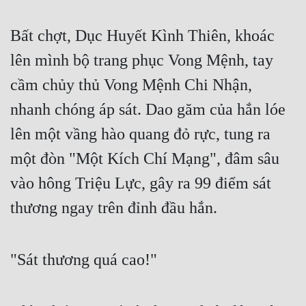
Cổ Đại
Bất chợt, Dục Huyết Kình Thiên, khoác
Du Hí
lên mình bộ trang phục Vong Mệnh, tay
Dã Sử
cầm chủy thủ Vong Mệnh Chi Nhận,
Dị Giới
nhanh chóng áp sát. Dao găm của hắn lóe
Dị Năng
lên một vầng hào quang đỏ rực, tung ra
Gia Đấu
một đòn "Một Kích Chí Mạng", đâm sâu
Góc Nhìn Nam
vào hông Triệu Lực, gây ra 99 điểm sát
Góc Nhìn Nữ
thương ngay trên đỉnh đầu hắn.
Huyền Huyễn
Huyền Nghi
"Sát thương quá cao!"
Huyền Ảo