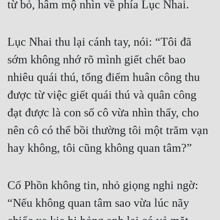
từ bỏ, hâm mộ nhìn về phía Lục Nhai.
Đẹp
Đẹp Hiệp
Lục Nhai thu lại cánh tay, nói: “Tôi đã 
sớm không nhớ rõ mình giết chết bao 
Tính Cách Nhân Vật :
nhiêu quái thú, tổng điểm huân công thu 
Cơ Trí
được từ việc giết quái thú và quân công 
Sát Phạt Quyết Đoán
đạt được là con số cô vừa nhìn thấy, cho 
Vô Sỉ
nên cô có thể bồi thường tôi một trăm vạn 
Điềm Đạm
hay không, tôi cũng không quan tâm?”
Cố Phồn không tin, nhỏ giọng nghi ngờ: 
“Nếu không quan tâm sao vừa lúc nãy 