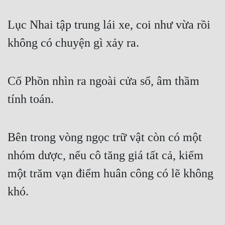
Cổ Đại
Lục Nhai tập trung lái xe, coi như vừa rồi 
Du Hí
không có chuyện gì xảy ra.
Dã Sử
Dị Giới
Cố Phồn nhìn ra ngoài cửa sổ, âm thầm 
Dị Năng
tính toán.
Gia Đấu
Góc Nhìn Nam
Bên trong vòng ngọc trữ vật còn có một 
Góc Nhìn Nữ
nhóm dược, nếu cô tăng giá tất cả, kiếm 
Huyền Huyễn
một trăm vạn điểm huân công có lẽ không 
Huyền Nghi
khó.
Huyền Ảo