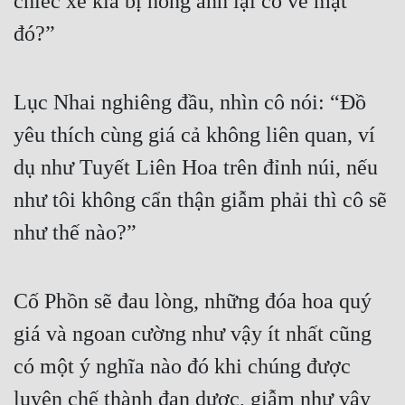
chiếc xe kia bị hỏng anh lại có vẻ mặt 
đó?”
Lục Nhai nghiêng đầu, nhìn cô nói: “Đồ 
yêu thích cùng giá cả không liên quan, ví 
dụ như Tuyết Liên Hoa trên đỉnh núi, nếu 
như tôi không cẩn thận giẫm phải thì cô sẽ 
như thế nào?”
Cố Phồn sẽ đau lòng, những đóa hoa quý 
giá và ngoan cường như vậy ít nhất cũng 
có một ý nghĩa nào đó khi chúng được 
luyện chế thành đan dược, giẫm như vậy 