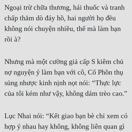
Ngoại trừ chữa thương, hái thuốc và tranh 
Tu Chân
chấp thăm dò đáy hồ, hai người họ đều 
Tu Tiên
không nói chuyện nhiều, thế mà làm bạn 
Tội Phạm
rồi à?
Vô Địch
Võ Hiệp
Nhưng mà một cường giả cấp S kiêm chủ 
Võng Du
nợ nguyện ý làm bạn với cô, Cố Phồn thụ 
Xuyên Không
sủng nhược kinh nịnh nọt nói: “Thực lực 
Xuyên Nhanh
của tôi kém như vậy, không dám trèo cao.”
Xuyên Sách
Xuyên Thư
Lục Nhai nói: “Kết giao bạn bè chỉ xem có 
Điền Văn
hợp ý nhau hay không, không liên quan gì 