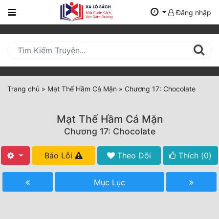
Đăng nhập
Trang
Chủ
Mới
Cập
Nhật
Trang chủ
»
Mạt Thế Hầm Cá Mặn
»
Chương 17: Chocolate
(current)
BXH
Mạt Thế Hầm Cá Mặn
Thể Loại
Chương 17: Chocolate
Báo Lỗi
Theo Dõi
Thích (
0
)
Tất Cả
Truyện Mới Ra
Mục Lục
Hoàn Thành