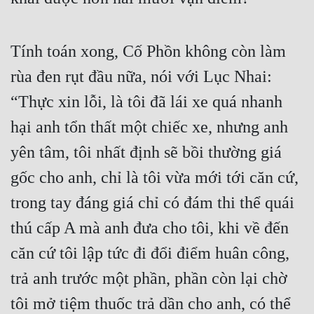
Mưu Mô
Tính toán xong, Cố Phồn không còn làm 
Mạt Thế
rùa đen rụt đầu nữa, nói với Lục Nhai: 
Mỹ Thực
“Thực xin lỗi, là tôi đã lái xe quá nhanh 
Ngôn Tình
hại anh tổn thất một chiếc xe, nhưng anh 
Ngược
yên tâm, tôi nhất định sẽ bồi thường giá 
Nữ Cường
gốc cho anh, chỉ là tôi vừa mới tới căn cứ, 
Nữ Phụ
trong tay đáng giá chỉ có đám thi thể quái 
Phong Thủy - Tâm Linh
thú cấp A mà anh đưa cho tôi, khi về đến 
căn cứ tôi lập tức đi đổi điểm huân công, 
Phương Tây
trả anh trước một phần, phần còn lại chờ 
Phản Phái
tôi mở tiệm thuốc trả dần cho anh, có thể 
Quan Trường