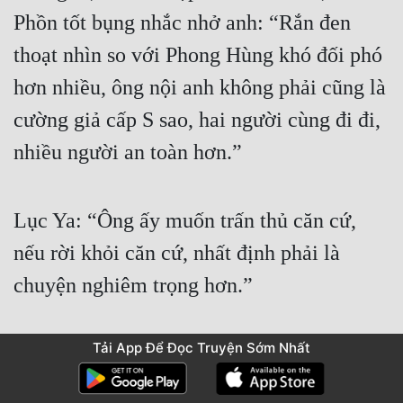
Phồn tốt bụng nhắc nhở anh: “Rắn đen 
thoạt nhìn so với Phong Hùng khó đối phó 
hơn nhiều, ông nội anh không phải cũng là 
cường giả cấp S sao, hai người cùng đi đi, 
nhiều người an toàn hơn.”
Lục Ya: “Ông ấy muốn trấn thủ căn cứ, 
nếu rời khỏi căn cứ, nhất định phải là 
chuyện nghiêm trọng hơn.”
Tải App Để Đọc Truyện Sớm Nhất
Cố Phồn: “Vậy anh chuẩn bị đưa ai đi?”