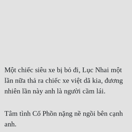
Free
Hậu Cung
Truyện Convert
Truyện Dịch
Truyện Nhập Môn
Truyện ngắn
Một chiếc siêu xe bị bỏ đi, Lục Nhai một 
lần nữa thả ra chiếc xe việt dã kia, đương 
Xa Lộ Dịch
nhiên lần này anh là người cầm lái.
Cung Đấu
Tâm tình Cố Phồn nặng nề ngồi bên cạnh 
Cạnh Kỹ
anh.
Cổ Tiên Hiệp