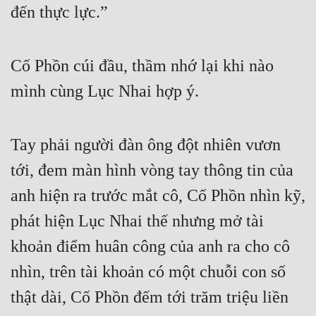
đến thực lực.”
Đô Thị
Đông Phương
Cố Phồn cúi đầu, thầm nhớ lại khi nào 
Đông Phương Huyền Huyễn
mình cùng Lục Nhai hợp ý.
Đồng Nhân
Tay phải người đàn ông đột nhiên vươn 
Cẩu Đạo Trường Sinh
tới, đem màn hình vòng tay thông tin của 
Ngự Thú
anh hiện ra trước mắt cô, Cố Phồn nhìn kỹ, 
Truyện Nam
phát hiện Lục Nhai thế nhưng mở tài 
Truyện Nữ
khoản điểm huân công của anh ra cho cô 
Vô Địch Lưu
nhìn, trên tài khoản có một chuỗi con số 
Xây Dựng Thế Lực
thật dài, Cố Phồn đếm tới trăm triệu liền 
Đam Mỹ