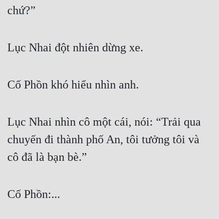
chứ?”
Quân Sự
Sảng Văn
Lục Nhai đột nhiên dừng xe.
Sắc
Sủng
Cố Phồn khó hiểu nhìn anh.
Thanh Xuân
Tiên Hiệp
Lục Nhai nhìn cô một cái, nói: “Trải qua 
Tiểu Thuyết
chuyến đi thành phố An, tôi tưởng tôi và 
Trinh Thám
cô đã là bạn bè.”
Triều Đấu
Trùng Sinh
Cố Phồn:...
Trọng Sinh