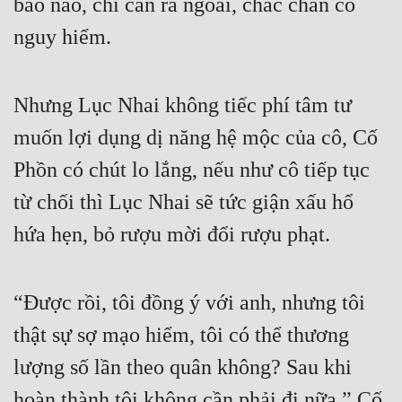
bảo nào, chỉ cần ra ngoài, chắc chắn có 
nguy hiểm.
Nhưng Lục Nhai không tiếc phí tâm tư 
muốn lợi dụng dị năng hệ mộc của cô, Cố 
Phồn có chút lo lắng, nếu như cô tiếp tục 
từ chối thì Lục Nhai sẽ tức giận xấu hổ 
hứa hẹn, bỏ rượu mời đổi rượu phạt.
“Được rồi, tôi đồng ý với anh, nhưng tôi 
thật sự sợ mạo hiểm, tôi có thể thương 
lượng số lần theo quân không? Sau khi 
hoàn thành tôi không cần phải đi nữa.” Cố 