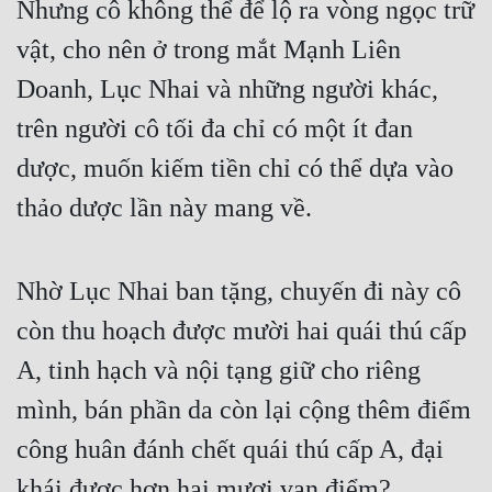
Nhưng cô không thể để lộ ra vòng ngọc trữ 
Hài Hước
vật, cho nên ở trong mắt Mạnh Liên 
Hệ Thống
Doanh, Lục Nhai và những người khác, 
Học Đường
trên người cô tối đa chỉ có một ít đan 
Khoa Huyễn
dược, muốn kiếm tiền chỉ có thể dựa vào 
Khoa Huyễn Không Gian
thảo dược lần này mang về.
Kinh Dị
Kiếm Hiệp
Nhờ Lục Nhai ban tặng, chuyến đi này cô 
Kỳ Huyễn
còn thu hoạch được mười hai quái thú cấp 
Kỳ Ảo
A, tinh hạch và nội tạng giữ cho riêng 
Linh Dị
mình, bán phần da còn lại cộng thêm điểm 
công huân đánh chết quái thú cấp A, đại 
Làm Giàu
khái được hơn hai mươi vạn điểm?
Lịch Sử