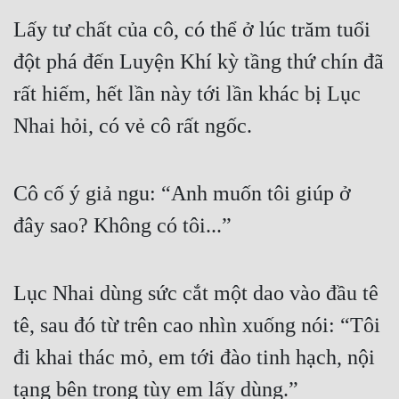
Lấy tư chất của cô, có thể ở lúc trăm tuổi 
đột phá đến Luyện Khí kỳ tầng thứ chín đã 
rất hiếm, hết lần này tới lần khác bị Lục 
Nhai hỏi, có vẻ cô rất ngốc.
Cô cố ý giả ngu: “Anh muốn tôi giúp ở 
đây sao? Không có tôi...”
Lục Nhai dùng sức cắt một dao vào đầu tê 
tê, sau đó từ trên cao nhìn xuống nói: “Tôi 
đi khai thác mỏ, em tới đào tinh hạch, nội 
tạng bên trong tùy em lấy dùng.”