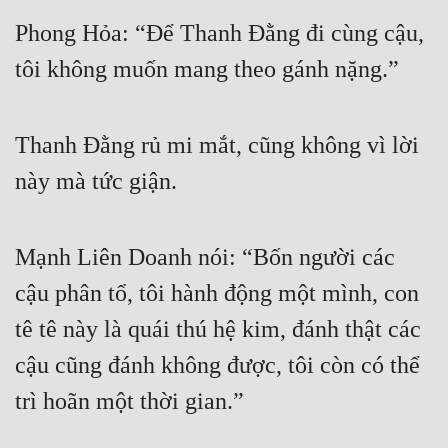
Phong Hỏa: “Để Thanh Đằng đi cùng cậu, 
Mưu Mô
tôi không muốn mang theo gánh nặng.”
Mạt Thế
Mỹ Thực
Thanh Đằng rủ mi mắt, cũng không vì lời 
Ngôn Tình
này mà tức giận.
Ngược
Nữ Cường
Mạnh Liên Doanh nói: “Bốn người các 
Nữ Phụ
cậu phân tổ, tôi hành động một mình, con 
Phong Thủy - Tâm Linh
tê tê này là quái thú hệ kim, đánh thật các 
Phương Tây
cậu cũng đánh không được, tôi còn có thể 
trì hoãn một thời gian.”
Phản Phái
Quan Trường