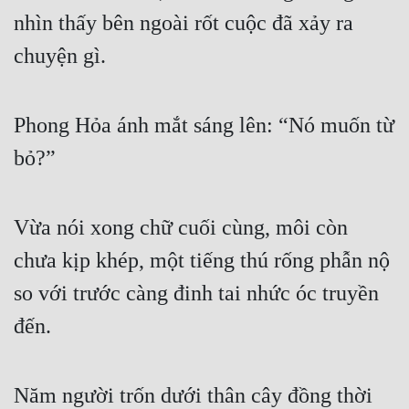
nhìn thấy bên ngoài rốt cuộc đã xảy ra 
Tu Chân
chuyện gì.
Tu Tiên
Tội Phạm
Phong Hỏa ánh mắt sáng lên: “Nó muốn từ 
Vô Địch
bỏ?”
Võ Hiệp
Võng Du
Vừa nói xong chữ cuối cùng, môi còn 
Xuyên Không
chưa kịp khép, một tiếng thú rống phẫn nộ 
Xuyên Nhanh
so với trước càng đinh tai nhức óc truyền 
Xuyên Sách
đến.
Xuyên Thư
Điền Văn
Năm người trốn dưới thân cây đồng thời 