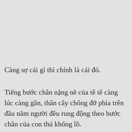
Free
Hậu Cung
Truyện Convert
Truyện Dịch
Truyện Nhập Môn
Truyện ngắn
Càng sợ cái gì thì chính là cái đó.
Xa Lộ Dịch
Tiếng bước chân nặng nề của tê tê càng 
Cung Đấu
lúc càng gần, thân cây chống đỡ phía trên 
đầu năm người đều rung động theo bước 
Cạnh Kỹ
chân của con thú khổng lồ.
Cổ Tiên Hiệp