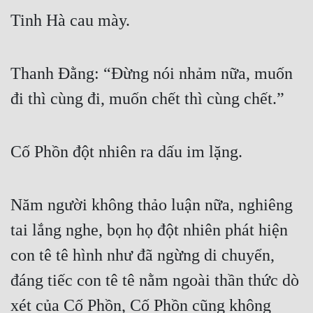
Tinh Hà cau mày.
Quân Sự
Sảng Văn
Thanh Đằng: “Đừng nói nhảm nữa, muốn 
Sắc
đi thì cùng đi, muốn chết thì cùng chết.”
Sủng
Thanh Xuân
Cố Phồn đột nhiên ra dấu im lặng.
Tiên Hiệp
Tiểu Thuyết
Năm người không thảo luận nữa, nghiêng 
Trinh Thám
tai lắng nghe, bọn họ đột nhiên phát hiện 
Triều Đấu
con tê tê hình như đã ngừng di chuyển, 
Trùng Sinh
đáng tiếc con tê tê nằm ngoài thần thức dò 
Trọng Sinh
xét của Cố Phồn, Cố Phồn cũng không 