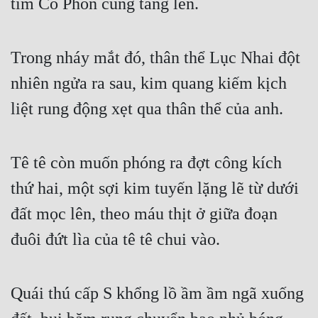
tim Cố Phồn cũng tăng lên.
Trong nháy mắt đó, thân thể Lục Nhai đột 
nhiên ngửa ra sau, kim quang kiếm kịch 
liệt rung động xẹt qua thân thể của anh.
Tê tê còn muốn phóng ra đợt công kích 
thứ hai, một sợi kim tuyến lặng lẽ từ dưới 
đất mọc lên, theo máu thịt ở giữa đoạn 
đuôi đứt lìa của tê tê chui vào.
Quái thú cấp S khổng lồ ầm ầm ngã xuống 