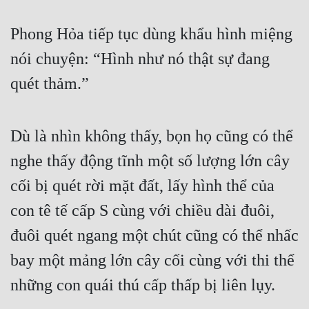
Cổ Đại
Phong Hỏa tiếp tục dùng khẩu hình miệng 
Du Hí
nói chuyện: “Hình như nó thật sự đang 
Dã Sử
quét thảm.”
Dị Giới
Dị Năng
Dù là nhìn không thấy, bọn họ cũng có thể 
Gia Đấu
nghe thấy động tĩnh một số lượng lớn cây 
Góc Nhìn Nam
cối bị quét rời mặt đất, lấy hình thể của 
Góc Nhìn Nữ
con tê tế cấp S cùng với chiều dài đuôi, 
Huyền Huyễn
đuôi quét ngang một chút cũng có thể nhấc 
bay một mảng lớn cây cối cùng với thi thể 
Huyền Nghi
những con quái thú cấp thấp bị liên lụy.
Huyền Ảo