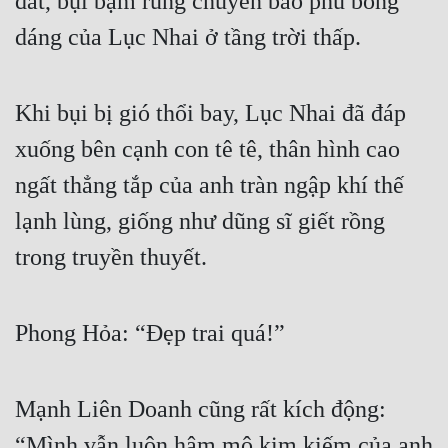
đất, bụi bặm rung chuyển bao phủ bóng 
dáng của Lục Nhai ở tầng trời thấp.
Khi bụi bị gió thổi bay, Lục Nhai đã đáp 
xuống bên cạnh con tê tê, thân hình cao 
ngất thẳng tắp của anh tràn ngập khí thế 
lạnh lùng, giống như dũng sĩ giết rồng 
trong truyền thuyết.
Phong Hỏa: “Đẹp trai quá!”
Mạnh Liên Doanh cũng rất kích động: 
“Mình vẫn luôn hâm mộ kim kiếm của anh 