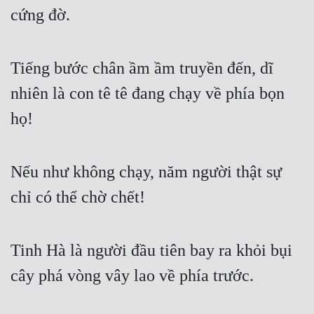
Đô Thị
cứng đờ.
Đông Phương
Tiếng bước chân ầm ầm truyền đến, dĩ 
Đông Phương Huyền Huyễn
nhiên là con tê tê đang chạy về phía bọn 
Đồng Nhân
họ!
Cẩu Đạo Trường Sinh
Nếu như không chạy, năm người thật sự 
Ngự Thú
chỉ có thể chờ chết!
Truyện Nam
Truyện Nữ
Tinh Hà là người đầu tiên bay ra khỏi bụi 
Vô Địch Lưu
cây phá vòng vây lao về phía trước.
Xây Dựng Thế Lực
Đam Mỹ