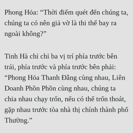
Hài Hước
Phong Hỏa: “Thời điểm quét đến chúng ta, 
Hệ Thống
chúng ta có nên giả vờ là thi thể bay ra 
Học Đường
ngoài không?”
Khoa Huyễn
Khoa Huyễn Không Gian
Tinh Hà chỉ chỉ ba vị trí phía trước bên 
Kinh Dị
trái, phía trước và phía trước bên phải: 
Kiếm Hiệp
“Phong Hỏa Thanh Đằng cùng nhau, Liên 
Kỳ Huyễn
Doanh Phồn Phồn cùng nhau, chúng ta 
Kỳ Ảo
chia nhau chạy trốn, nếu có thể trốn thoát, 
gặp nhau trước tòa nhà thị chính thành phố 
Linh Dị
Thường.”
Làm Giàu
Lịch Sử