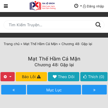
Đăng nhập
Trang
Chủ
Mới
Cập
Nhật
Trang chủ
»
Mạt Thế Hầm Cá Mặn
»
Chương 48: Gặp lại
(current)
BXH
Mạt Thế Hầm Cá Mặn
Thể Loại
Chương 48: Gặp lại
Báo Lỗi
Theo Dõi
Thích (
0
)
Tất Cả
Truyện Mới Ra
Mục Lục
Hoàn Thành