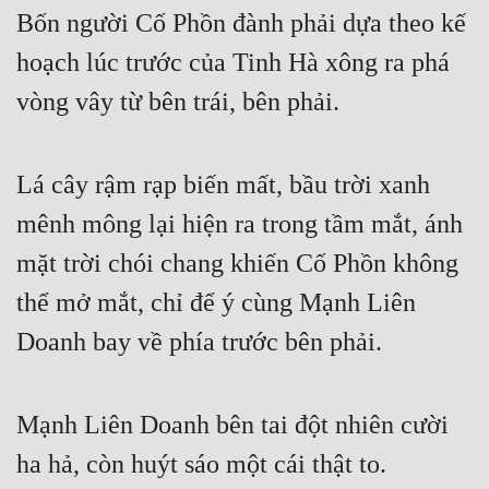
Bốn người Cố Phồn đành phải dựa theo kế 
Đẹp
hoạch lúc trước của Tinh Hà xông ra phá 
Đẹp Hiệp
vòng vây từ bên trái, bên phải.
Tính Cách Nhân Vật :
Lá cây rậm rạp biến mất, bầu trời xanh 
Cơ Trí
mênh mông lại hiện ra trong tầm mắt, ánh 
Sát Phạt Quyết Đoán
mặt trời chói chang khiến Cố Phồn không 
Vô Sỉ
thể mở mắt, chỉ để ý cùng Mạnh Liên 
Điềm Đạm
Doanh bay về phía trước bên phải.
Mạnh Liên Doanh bên tai đột nhiên cười 
ha hả, còn huýt sáo một cái thật to.