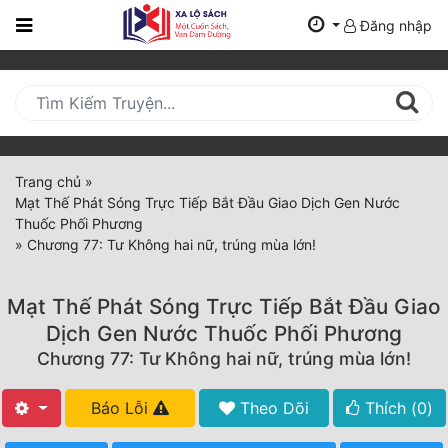
Đăng nhập
Trang
Chủ
Mới
Cập
Nhật
Trang chủ
»
(current)
Mạt Thế Phát Sóng Trực Tiếp Bắt Đầu Giao Dịch Gen Nước
BXH
Thuốc Phối Phương
»
Chương 77: Tư Không hai nữ, trúng mùa lớn!
Thể Loại
Mạt Thế Phát Sóng Trực Tiếp Bắt Đầu Giao
Tất Cả
Dịch Gen Nước Thuốc Phối Phương
Chương 77: Tư Không hai nữ, trúng mùa lớn!
Truyện Mới Ra
Hoàn Thành
Báo Lỗi
Theo Dõi
Thích (
0
)