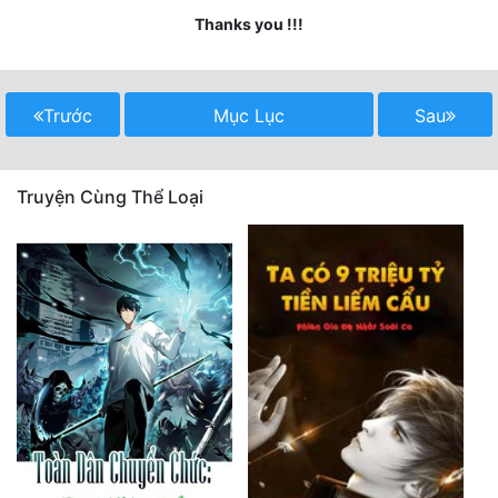
Thanks you !!!
Quân Sự
Sảng Văn
Trước
Mục Lục
Sau
Sắc
Sủng
Truyện Cùng Thể Loại
Thanh Xuân
Tiên Hiệp
Tiểu Thuyết
Trinh Thám
Triều Đấu
Trùng Sinh
Trọng Sinh