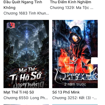
Đầu Quét Ngang Tinh
Thu Điểm Kinh Nghiệm
Không
Chương 1329: Ma Tộc đại công chúa Thương Nguyệt
Đẹp
Chương 1683 Tinh Khung Võ Thánh (Hết)
Đẹp Hiệp
Tính Cách Nhân Vật :
Cơ Trí
Sát Phạt Quyết Đoán
Vô Sỉ
Điềm Đạm
1 ngày trước
2 năm trước
Mạt Thế Ti Hộ Sở
Số 13 Phố Mink
Chương 6550: Long Phượng Thần Trận
Chương 3252: Kết (3) - HẾT.