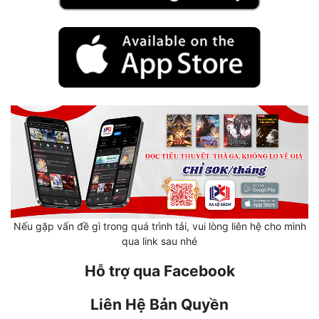
Mưu Mô
Mạt Thế
Mỹ Thực
Ngôn Tình
Ngược
Nữ Cường
Nữ Phụ
Nếu gặp vấn đề gì trong quá trình tải, vui lòng liên hệ cho mình
Phong Thủy - Tâm Linh
qua link sau nhé
Phương Tây
Hỗ trợ qua Facebook
Phản Phái
Liên Hệ Bản Quyền
Quan Trường