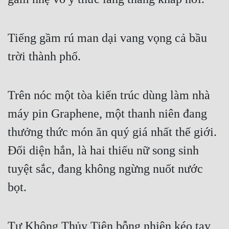
Cổ Đại
Du Hí
Tiếng gầm rú man dại vang vọng cả bầu
Dã Sử
trời thành phố.
Dị Giới
Dị Năng
Trên nóc một tòa kiến trúc dùng làm nhà
Gia Đấu
máy pin Graphene, một thanh niên đang
thưởng thức món ăn quý giá nhất thế giới.
Góc Nhìn Nam
Đối diện hắn, là hai thiếu nữ song sinh
Góc Nhìn Nữ
tuyệt sắc, đang không ngừng nuốt nước
Huyền Huyễn
bọt.
Huyền Nghi
Huyền Ảo
Tư Không Thủy Tiên bỗng nhiên kéo tay