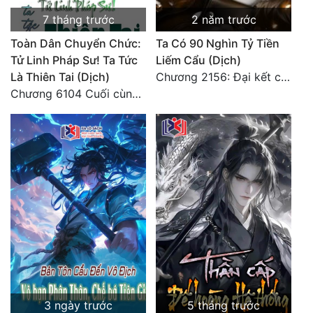
Tu Chân
7 tháng trước
2 năm trước
Toàn Dân Chuyển Chức:
Ta Có 90 Nghìn Tỷ Tiền
Tu Tiên
Tử Linh Pháp Sư! Ta Tức
Liếm Cẩu (Dịch)
Tội Phạm
Là Thiên Tai (Dịch)
Chương 2156: Đại kết cục!!!
Chương 6104 Cuối cùng (HẾT)
Vô Địch
Võ Hiệp
Võng Du
Xuyên Không
Xuyên Nhanh
Xuyên Sách
Xuyên Thư
Điền Văn
3 ngày trước
5 tháng trước