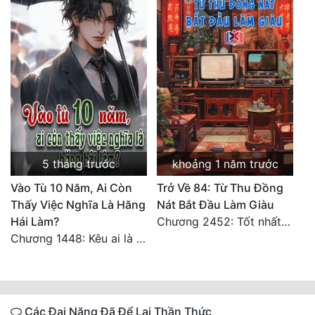
5 tháng trước
khoảng 1 năm trước
Vào Tù 10 Năm, Ai Còn
Trở Về 84: Từ Thu Đồng
Thấy Việc Nghĩa Là Hăng
Nát Bắt Đầu Làm Giàu
Hái Làm?
Chương 2452: Tốt nhất tất cả
Chương 1448: Kêu ai là cha?
Các Đại Năng Đã Để Lại Thần Thức