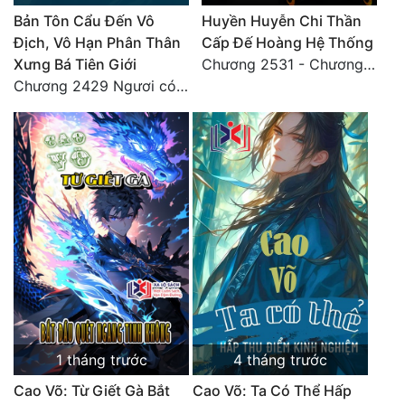
Đô Thị
Bản Tôn Cẩu Đến Vô
Huyền Huyễn Chi Thần
Địch, Vô Hạn Phân Thân
Cấp Đế Hoàng Hệ Thống
Đông Phương
Xưng Bá Tiên Giới
Chương 2531 - Chương cuối
Chương 2429 Ngươi có tuệ nhãn? Ta có...
Đông Phương Huyền Huyễn
Đồng Nhân
Cẩu Đạo Trường Sinh
Ngự Thú
Truyện Nam
Truyện Nữ
Vô Địch Lưu
1 tháng trước
4 tháng trước
Xây Dựng Thế Lực
Cao Võ: Từ Giết Gà Bắt
Cao Võ: Ta Có Thể Hấp
Đam Mỹ