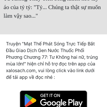
Hài Hước
áo của tỷ tỷ: "Tỷ... Chúng ta thật sự muốn
Hệ Thống
làm vậy sao..."
Học Đường
Khoa Huyễn
Khoa Huyễn Không Gian
Truyện "Mạt Thế Phát Sóng Trực Tiếp Bắt
Kinh Dị
Đầu Giao Dịch Gen Nước Thuốc Phối
Phương Chương 77: Tư Không hai nữ, trúng
Kiếm Hiệp
mùa lớn!" hiện chỉ hỗ trợ đọc trên app của
Kỳ Huyễn
xalosach.com, vui lòng click vào link dưới
để tải app về đọc nhé :
Kỳ Ảo
Linh Dị
Làm Giàu
Lịch Sử