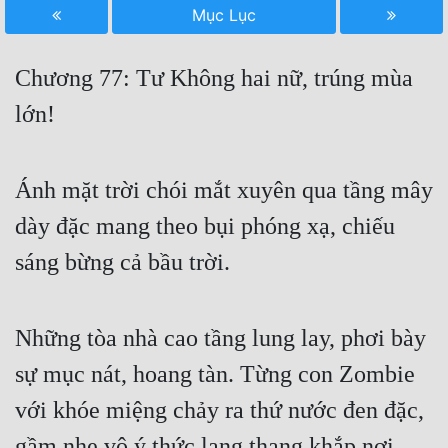
Mục Lục
Free
Hậu Cung
Chương 77: Tư Không hai nữ, trúng mùa
Truyện Convert
lớn!
Truyện Dịch
Ánh mặt trời chói mắt xuyên qua tầng mây
Truyện Nhập Môn
dày đặc mang theo bụi phóng xạ, chiếu
Truyện ngắn
sáng bừng cả bầu trời.
Xa Lộ Dịch
Những tòa nhà cao tầng lung lay, phơi bày
Cung Đấu
sự mục nát, hoang tàn. Từng con Zombie
Cạnh Kỹ
với khóe miệng chảy ra thứ nước đen đặc,
Cổ Tiên Hiệp
gầm nhẹ vô ý thức lang thang khắp nơi.