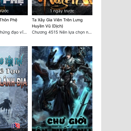
trước
1 ngày trước
Thôn Phệ
Ta Xây Gia Viên Trên Lưng
Huyền Vũ (Dịch)
Chương 2472 - Chứng đạo vĩnh hằng! (Đại kết cục) (4)
Chương 4515 Nên lựa chọn như thế nào?