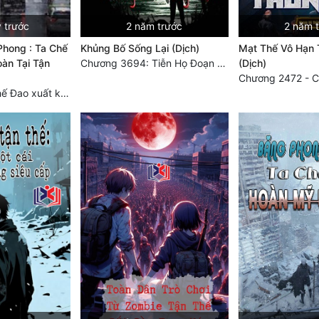
 trước
2 năm trước
2 năm 
Phong : Ta Chế
Khủng Bố Sống Lại (Dịch)
Mạt Thế Vô Hạn 
àn Tại Tận
Chương 3694: Tiễn Họ Đoạn Đường Cuối - Hoàn
(Dịch)
Chương 3749 Thế Đao xuất kích