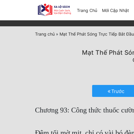
(c
Trang Chủ
Mới Cập Nhật
Trang chủ
»
Mạt Thế Phát Sóng Trực Tiếp Bắt Đầ
Mạt Thế Phát Só
Trước
Chương 93: Công thức thuốc cườn
Đêm tối mờ mịt, chỉ có vài bó đè