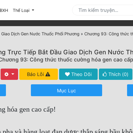
urrent)
BXH
Thể Loại
u Giao Dịch Gen Nước Thuốc Phối Phương
»
Chương 93: Công thức t
ng Trực Tiếp Bắt Đầu Giao Dịch Gen Nước T
Chương 93: Công thức thuốc cường hóa gen cao cấp
Báo Lỗi
Theo Dõi
Thích (
0
)
Mục Lục
g hóa gen cao cấp!
n pha và hàng loạt đạn dược thắp sáng bầu khô