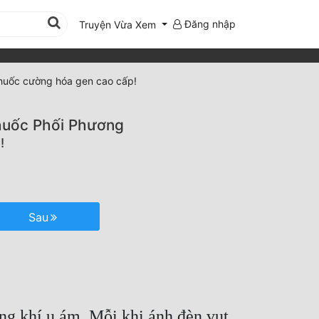
Đăng nhập
Truyện Vừa Xem
huốc cường hóa gen cao cấp!
huốc Phối Phương
!
Sau
ng khí u ám. Mỗi khi ánh đèn vụt