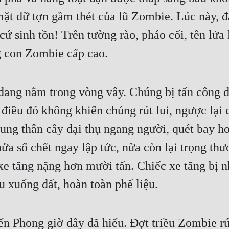
 mặt dữ tợn gầm thét của lũ Zombie. Lúc này,
cứ sinh tồn! Trên tường rào, pháo cối, tên lửa
 con Zombie cấp cao.
ng nằm trong vòng vây. Chúng bị tấn công dữ
 điều đó không khiến chúng rút lui, ngược lại
ung thân cây đại thụ ngang người, quét bay 
nửa số chết ngay lập tức, nửa còn lại trọng th
xe tăng nặng hơn mười tấn. Chiếc xe tăng bị 
 xuống đất, hoàn toàn phế liệu.
ển Phong giờ đây đã hiểu. Đợt triều Zombie rút