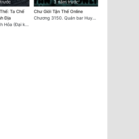
 trước
3 năm trước
Thế: Ta Chế
Chư Giới Tận Thế Online
h Địa
Chương 3150. Quán bar Huyết Hải. Hết
Chương 2734 Tinh Hỏa (Đại kết cục) (2)