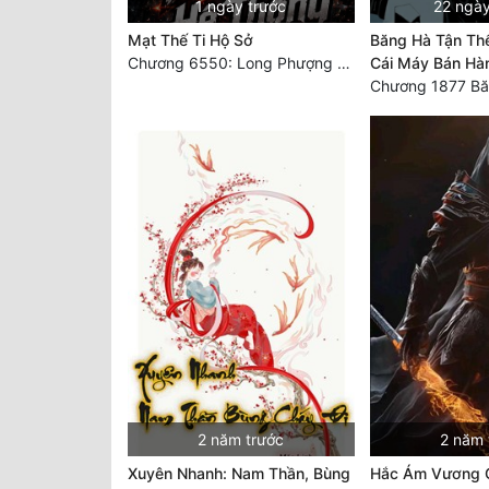
1 ngày trước
22 ngày
Mạt Thế Ti Hộ Sở
Băng Hà Tận Thế
Chương 6550: Long Phượng Thần Trận
Cái Máy Bán Hà
2 năm trước
2 năm 
Xuyên Nhanh: Nam Thần, Bùng
Hắc Ám Vương G