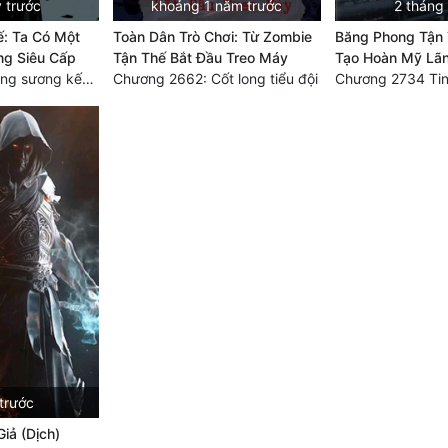
 trước
khoảng 1 năm trước
2 tháng
: Ta Có Một
Toàn Dân Trò Chơi: Từ Zombie
Băng Phong Tận 
ng Siêu Cấp
Tận Thế Bắt Đầu Treo Máy
Tạo Hoàn Mỹ Lãn
Chương 1877 Băng sương kết giới
Chương 2662: Cốt long tiểu đội
trước
iả (Dịch)