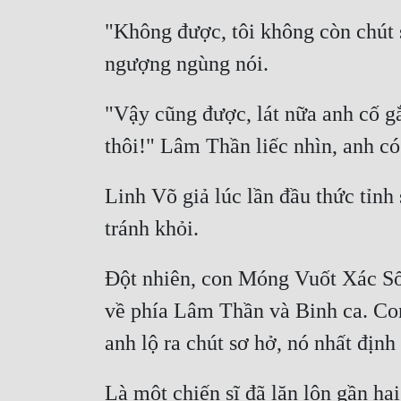
"Không được, tôi không còn chút s
"Vậy cũng được, lát nữa anh cố gắn
Linh Võ giả lúc lần đầu thức tỉnh 
Đột nhiên, con Móng Vuốt Xác Sống
về phía Lâm Thần và Binh ca. Co
Là một chiến sĩ đã lăn lộn gần h