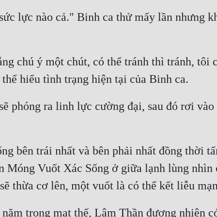
ức lực nào cả." Binh ca thử mấy lần nhưng kh
g chú ý một chút, có thể tránh thì tránh, tôi c
sẽ phóng ra linh lực cường đại, sau đó rơi vào t
 bên trái nhất và bên phải nhất đồng thời tấ
n Móng Vuốt Xác Sống ở giữa lạnh lùng nhìn
ai năm trong mạt thế, Lâm Thần đương nhiên có