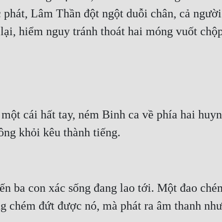
 phát, Lâm Thần đột ngột duỗi chân, cả người t
t cái hất tay, ném Binh ca về phía hai huynh
n ba con xác sống đang lao tới. Một đao chém