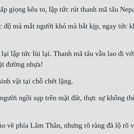
c độ mà mắt người khó mà bắt kịp, ngay tức k
i lập tức lùi lại. Thanh mã tấu vẫn lao đi vớ
ười ngồi sụp trên mặt đất, thực sự không thể t