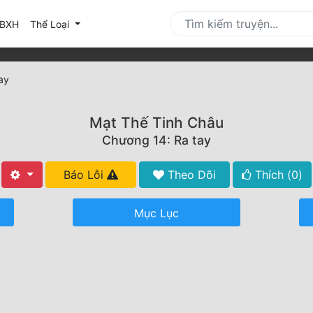
urrent)
BXH
Thể Loại
ay
Mạt Thế Tinh Châu
Chương 14: Ra tay
Báo Lỗi
Theo Dõi
Thích (
0
)
Mục Lục