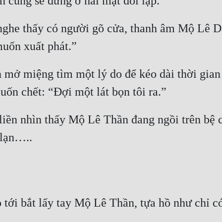
cũng sẽ đứng ở hai mặt đối lập.”
nghe thấy có người gõ cửa, thanh âm Mộ Lê Dậ
uốn xuất phát.”
ở miệng tìm một lý do để kéo dài thời gian s
ốn chết: “Đợi một lát bọn tôi ra.”
liền nhìn thấy Mộ Lê Thần đang ngồi trên bệ 
 lạn…..
tới bắt lấy tay Mộ Lê Thần, tựa hồ như chỉ c