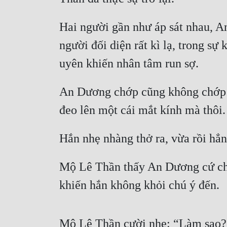
Hai người gần như áp sát nhau, A
người đối diện rất kì lạ, trong sự
uyên khiến nhân tâm run sợ.
An Dương chớp cũng không chớp mắ
đeo lên một cái mắt kính mà thôi.
Hắn nhẹ nhàng thở ra, vừa rồi hẳn
Mộ Lê Thần thấy An Dương cứ chă
khiến hắn không khỏi chú ý đến.
Mộ Lê Thần cười nhẹ: “Làm sao? 