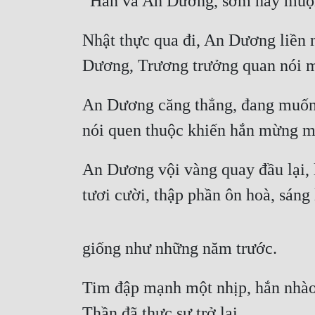
“Hắn và An Dương, sớm hay muộn 
Nhật thực qua đi, An Dương liền 
Dương, Trương trưởng quan nói m
An Dương căng thẳng, đang muốn m
nói quen thuộc khiến hắn mừng mu
An Dương vội vàng quay đầu lại, 
tươi cười, thập phần ôn hoà, sáng
giống như những năm trước.
Tim đập mạnh một nhịp, hắn nhào 
Thần đã thực sự trở lại.