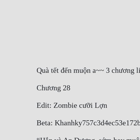
Quà tết đến muộn a~~ 3 chương l
Chương 28
Edit: Zombie cưỡi Lợn
Beta: Khanhky757c3d4ec53e172