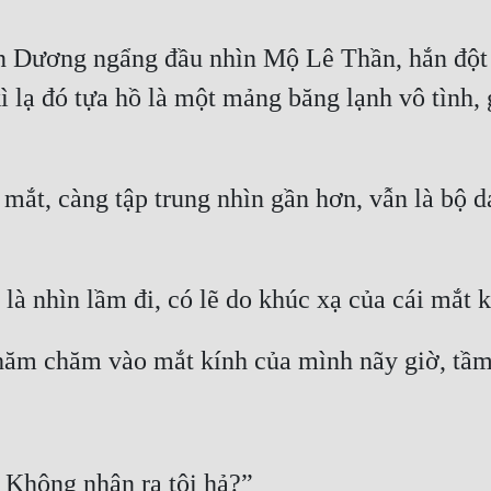
n Dương ngẩng đầu nhìn Mộ Lê Thần, hắn đột 
 kì lạ đó tựa hồ là một mảng băng lạnh vô tình
t, càng tập trung nhìn gần hơn, vẫn là bộ dá
 là nhìn lầm đi, có lẽ do khúc xạ của cái mắt
m chăm vào mắt kính của mình nãy giờ, tầm n
Không nhận ra tôi hả?”