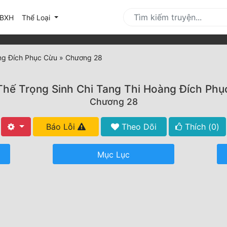
urrent)
BXH
Thể Loại
ng Đích Phục Cừu
»
Chương 28
Thế Trọng Sinh Chi Tang Thi Hoàng Đích Phụ
Chương 28
Báo Lỗi
Theo Dõi
Thích (
0
)
Mục Lục