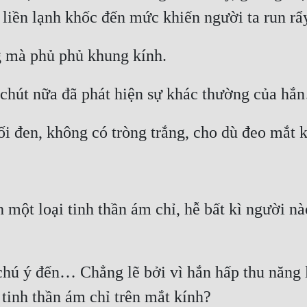
 liền lạnh khốc đến mức khiến người ta run rẩ
g mà phủ phủ khung kính.
chút nữa đã phát hiện sự khác thường của hắ
i đen, không có tròng trắng, cho dù đeo mắt 
h một loại tinh thần ám chỉ, hễ bất kì người n
hú ý đến… Chẳng lẽ bởi vì hắn hấp thu năng 
 tinh thần ám chỉ trên mắt kính?