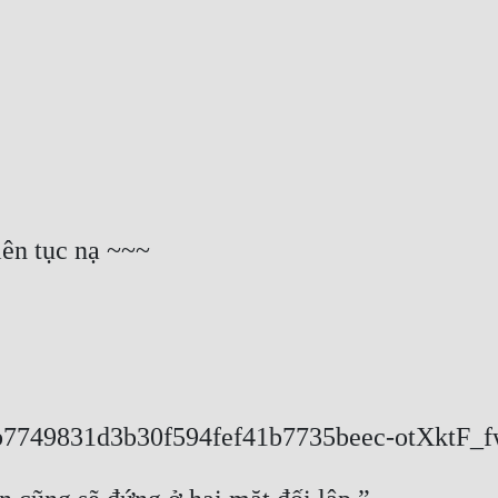
iên tục nạ ~~~
b7749831d3b30f594fef41b7735beec-otXktF_