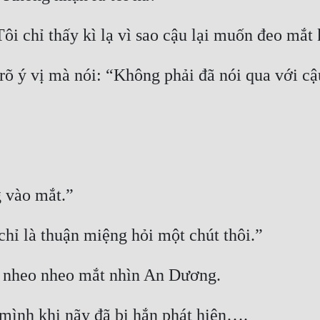
ôi chỉ thấy kì lạ vì sao cậu lại muốn đeo mắt 
 ý vị mà nói: “Không phải đã nói qua với cậu 
g vào mắt.”
hỉ là thuận miệng hỏi một chút thôi.”
i nheo nheo mắt nhìn An Dương.
mình khi nãy đã bị hắn phát hiện….