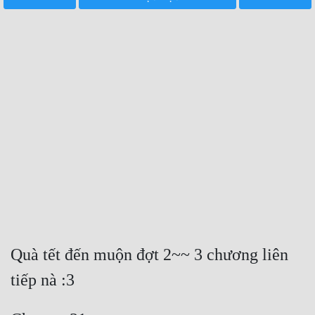
Free
Hậu Cung
Truyện Convert
Truyện Dịch
Truyện Nhập Môn
Truyện ngắn
Xa Lộ Dịch
Cung Đấu
Quà tết đến muộn đợt 2~~ 3 chương liên 
Cạnh Kỹ
tiếp nà :3
Cổ Tiên Hiệp