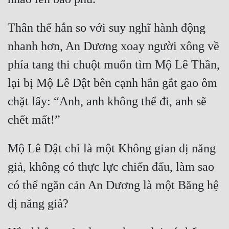
Đô Thị
Thân thể hắn so với suy nghĩ hành động 
Đông Phương
nhanh hơn, An Dương xoay người xông về 
Đông Phương Huyền Huyễn
phía tang thi chuột muốn tìm Mộ Lê Thần, 
Đồng Nhân
lại bị Mộ Lê Dật bên cạnh hắn gắt gao ôm 
chặt lấy: “Anh, anh không thể đi, anh sẽ 
Cẩu Đạo Trường Sinh
chết mất!”
Ngự Thú
Mộ Lê Dật chỉ là một Không gian dị năng 
Truyện Nam
giả, không có thực lực chiến đấu, làm sao 
Truyện Nữ
có thể ngăn cản An Dương là một Băng hệ 
Vô Địch Lưu
dị năng giả?
Xây Dựng Thế Lực
Đam Mỹ