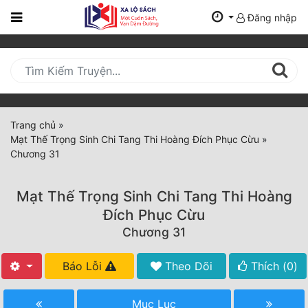
Đăng nhập
Trang
Chủ
Mới
Cập
Nhật
Trang chủ
»
(current)
Mạt Thế Trọng Sinh Chi Tang Thi Hoàng Đích Phục Cừu
»
BXH
Chương 31
Thể Loại
Mạt Thế Trọng Sinh Chi Tang Thi Hoàng
Đích Phục Cừu
Tất Cả
Chương 31
Truyện Mới Ra
Báo Lỗi
Theo Dõi
Thích (
0
)
Hoàn Thành
Mục Lục