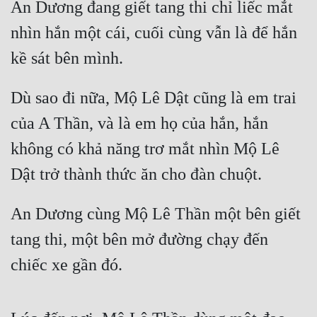
An Dương đang giết tang thi chỉ liếc mắt 
Mưu Mô
nhìn hắn một cái, cuối cùng vẫn là để hắn 
kề sát bên mình.
Mạt Thế
Mỹ Thực
Dù sao đi nữa, Mộ Lê Dật cũng là em trai 
Ngôn Tình
của A Thần, và là em họ của hắn, hắn 
Ngược
không có khả năng trơ mắt nhìn Mộ Lê 
Nữ Cường
Dật trở thành thức ăn cho đàn chuột.
Nữ Phụ
An Dương cùng Mộ Lê Thần một bên giết 
Phong Thủy - Tâm Linh
tang thi, một bên mở đường chạy đến 
Phương Tây
chiếc xe gần đó.
Phản Phái
Quan Trường