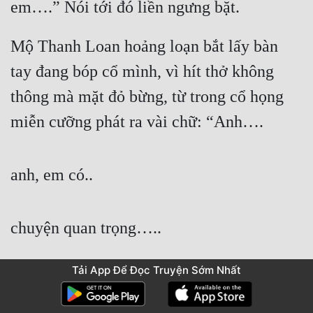
em….” Nói tới đó liền ngưng bặt.
Mộ Thanh Loan hoảng loạn bắt lấy bàn 
tay đang bóp cổ mình, vì hít thở không 
thông mà mặt đỏ bừng, từ trong cổ họng 
miễn cưỡng phát ra vài chữ: “Anh….
anh, em có..
chuyện quan trọng…..
Tải App Để Đọc Truyện Sớm Nhất
muốn nói……………… cho anh!”