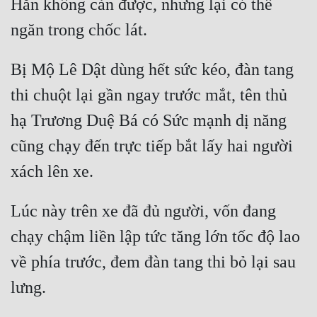
Hắn không cản được, nhưng lại có thể 
ngăn trong chốc lát.
Đẹp
Đẹp Hiệp
Bị Mộ Lê Dật dùng hết sức kéo, đàn tang 
thi chuột lại gần ngay trước mắt, tên thủ 
Tính Cách Nhân Vật :
hạ Trương Duệ Bá có Sức mạnh dị năng 
Cơ Trí
cũng chạy đến trực tiếp bắt lấy hai người 
Sát Phạt Quyết Đoán
xách lên xe.
Vô Sỉ
Điềm Đạm
Lúc này trên xe đã đủ người, vốn đang 
chạy chậm liền lập tức tăng lớn tốc độ lao 
về phía trước, đem đàn tang thi bỏ lại sau 
lưng.