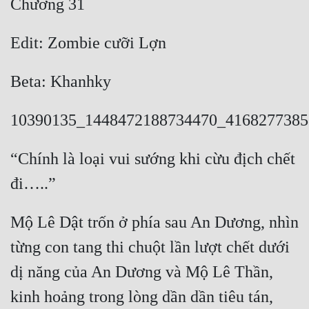
Chương 31
Cổ Đại
Du Hí
Edit: Zombie cưỡi Lợn
Dã Sử
Beta: Khanhky
Dị Giới
10390135_1448472188734470_4168277385
Dị Năng
Gia Đấu
“Chính là loại vui sướng khi cừu địch chết 
Góc Nhìn Nam
đi…..”
Góc Nhìn Nữ
Mộ Lê Dật trốn ở phía sau An Dương, nhìn 
Huyền Huyễn
từng con tang thi chuột lần lượt chết dưới 
Huyền Nghi
dị năng của An Dương và Mộ Lê Thần, 
Huyền Ảo
kinh hoảng trong lòng dần dần tiêu tán, 