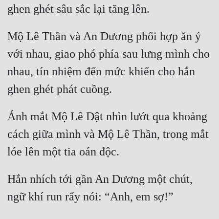
Hài Hước
ghen ghét sâu sắc lại tăng lên.
Hệ Thống
Mộ Lê Thần và An Dương phối hợp ăn ý 
Học Đường
với nhau, giao phó phía sau lưng mình cho 
Khoa Huyễn
nhau, tín nhiệm đến mức khiến cho hắn 
Khoa Huyễn Không Gian
ghen ghét phát cuồng.
Kinh Dị
Ánh mắt Mộ Lê Dật nhìn lướt qua khoảng 
Kiếm Hiệp
cách giữa mình và Mộ Lê Thần, trong mắt 
Kỳ Huyễn
lóe lên một tia oán độc.
Kỳ Ảo
Hắn nhích tới gần An Dương một chút, 
Linh Dị
ngữ khí run rẩy nói: “Anh, em sợ!”
Làm Giàu
Lịch Sử