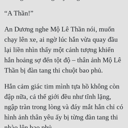
Tu Chân
“A Thần!”
Tu Tiên
An Dương nghe Mộ Lê Thần nói, muốn 
Tội Phạm
chạy lên xe, ai ngờ lúc hắn vừa quay đầu 
Vô Địch
lại liền nhìn thấy một cảnh tượng khiến 
Võ Hiệp
hắn hoảng sợ đến tột độ – thân ảnh Mộ Lê 
Võng Du
Thần bị đàn tang thi chuột bao phủ.
Xuyên Không
Hắn cảm giác tim mình tựa hồ không còn 
Xuyên Nhanh
đập nữa, cả thế giới đều như tĩnh lặng, 
Xuyên Sách
ngập tràn trong lòng và đáy mắt hắn chỉ có 
Xuyên Thư
hình ảnh thân yêu ấy bị từng đàn tang thi 
Điền Văn
nhào lên bao phủ.