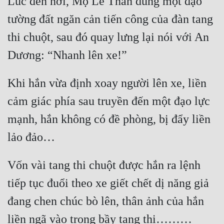
Lúc đến nơi, Mộ Lê Thần dùng một đạo 
Quân Sự
tường đất ngăn cản tiến công của đàn tang 
thi chuột, sau đó quay lưng lại nói với An 
Sảng Văn
Dương: “Nhanh lên xe!”
Sắc
Sủng
Khi hắn vừa định xoay người lên xe, liền 
Thanh Xuân
cảm giác phía sau truyền đến một đạo lực 
Tiên Hiệp
mạnh, hắn không có đề phòng, bị đẩy liền 
lảo đảo…
Tiểu Thuyết
Trinh Thám
Vốn vài tang thi chuột được hắn ra lệnh 
Triều Đấu
tiếp tục đuổi theo xe giết chết dị năng giả 
Trùng Sinh
đang chen chúc bò lên, thân ảnh của hắn 
Trọng Sinh
liền ngã vào trong bầy tang thi………