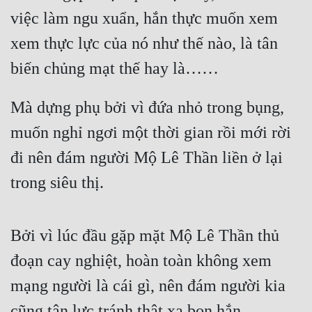
việc làm ngu xuẩn, hắn thực muốn xem 
Tu Chân
xem thực lực của nó như thế nào, là tân 
Tu Tiên
biến chủng mạt thế hay là……
Tội Phạm
Vô Địch
Mà dựng phụ bởi vì đứa nhỏ trong bụng, 
Võ Hiệp
muốn nghỉ ngơi một thời gian rồi mới rời 
đi nên đám người Mộ Lê Thần liền ở lại 
Võng Du
trong siêu thị.
Xuyên Không
Xuyên Nhanh
Bởi vì lúc đầu gặp mặt Mộ Lê Thần thủ 
Xuyên Sách
đoạn cay nghiệt, hoàn toàn không xem 
Xuyên Thư
mạng người là cái gì, nên đám người kia 
Điền Văn
cũng tận lực tránh thật xa bọn hắn.