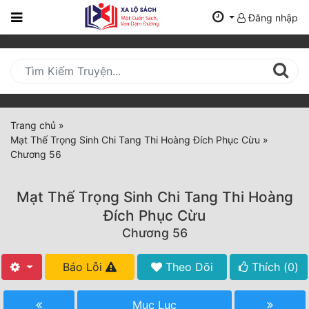
Đăng nhập
Trang
Chủ
Mới
Cập
Nhật
Trang chủ
»
(current)
Mạt Thế Trọng Sinh Chi Tang Thi Hoàng Đích Phục Cừu
»
BXH
Chương 56
Thể Loại
Mạt Thế Trọng Sinh Chi Tang Thi Hoàng
Đích Phục Cừu
Tất Cả
Chương 56
Truyện Mới Ra
Báo Lỗi
Theo Dõi
Thích (
0
)
Hoàn Thành
Mục Lục