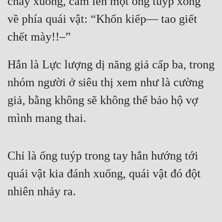
chảy xuống, cầm lên một ống tuýp xông 
về phía quái vật: “Khốn kiếp— tao giết 
chết mày!!–”
Hắn là Lực lượng dị năng giả cấp ba, trong 
nhóm người ở siêu thị xem như là cường 
giả, bằng không sẽ không thể bảo hộ vợ 
mình mang thai.
Chỉ là ống tuýp trong tay hắn hướng tới 
quái vật kia đánh xuống, quái vật đó đột 
nhiên nhảy ra.