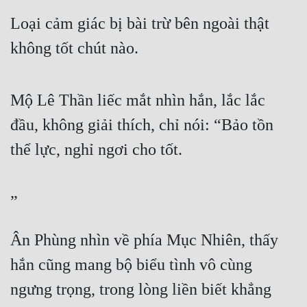
Loại cảm giác bị bài trừ bên ngoài thật 
Mưu Mô
không tốt chút nào.
Mạt Thế
Mỹ Thực
Mộ Lê Thần liếc mắt nhìn hắn, lắc lắc 
Ngôn Tình
đầu, không giải thích, chỉ nói: “Bảo tồn 
Ngược
thể lực, nghỉ ngơi cho tốt.
Nữ Cường
Nữ Phụ
”
Phong Thủy - Tâm Linh
Ân Phùng nhìn về phía Mục Nhiên, thấy 
Phương Tây
hắn cũng mang bộ biểu tình vô cùng 
Phản Phái
ngưng trọng, trong lòng liền biết khẳng 
Quan Trường