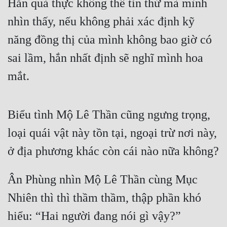
Hắn quả thực không thể tin thứ mà mình 
Hài Hước
nhìn thấy, nếu không phải xác định kỹ 
Hệ Thống
năng đồng thị của mình không bao giờ có 
Học Đường
sai lầm, hắn nhất định sẽ nghĩ mình hoa 
Khoa Huyễn
mắt.
Khoa Huyễn Không Gian
Kinh Dị
Biểu tình Mộ Lê Thần cũng ngưng trọng, 
Kiếm Hiệp
loại quái vật này tồn tại, ngoại trừ nơi này, 
Kỳ Huyễn
ở địa phương khác còn cái nào nữa không?
Kỳ Ảo
Ân Phùng nhìn Mộ Lê Thần cùng Mục 
Linh Dị
Nhiên thì thì thầm thầm, thập phần khó 
Làm Giàu
hiểu: “Hai người đang nói gì vậy?”
Lịch Sử