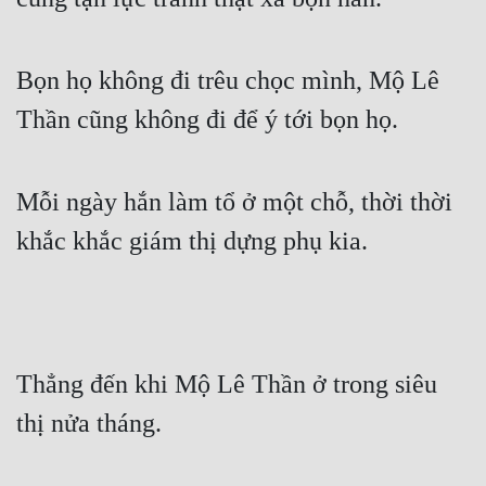
Đô Thị
Đông Phương
Bọn họ không đi trêu chọc mình, Mộ Lê 
Đông Phương Huyền Huyễn
Thần cũng không đi để ý tới bọn họ.
Đồng Nhân
Mỗi ngày hắn làm tổ ở một chỗ, thời thời 
Cẩu Đạo Trường Sinh
khắc khắc giám thị dựng phụ kia.
Ngự Thú
Truyện Nam
Truyện Nữ
Thẳng đến khi Mộ Lê Thần ở trong siêu 
Vô Địch Lưu
thị nửa tháng.
Xây Dựng Thế Lực
Đam Mỹ