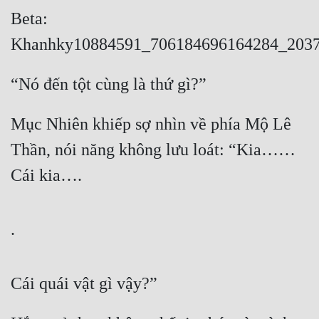
Cổ Đại
Beta: 
Du Hí
Khanhky10884591_706184696164284_203
Dã Sử
“Nó đến tột cùng là thứ gì?”
Dị Giới
Mục Nhiên khiếp sợ nhìn về phía Mộ Lê 
Dị Năng
Thần, nói năng không lưu loát: “Kia…… 
Gia Đấu
Cái kia….
Góc Nhìn Nam
Góc Nhìn Nữ
.
Huyền Huyễn
Huyền Nghi
Cái quái vật gì vậy?”
Huyền Ảo