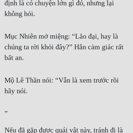
định là có chuyện lớn gì đó, nhưng lại 
Quân Sự
không hỏi.
Sảng Văn
Sắc
Mục Nhiên mở miệng: “Lão đại, hay là 
Sủng
chúng ta rời khỏi đây?” Hắn cảm giác rất 
bất an.
Thanh Xuân
Tiên Hiệp
Mộ Lê Thần nói: “Vẫn là xem trước rồi 
Tiểu Thuyết
hãy nói.
Trinh Thám
Triều Đấu
”
Trùng Sinh
Trọng Sinh
Nếu đã gặp được quái vật này, tránh đi là 