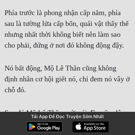
Phía trước là phong nhận cấp năm, phía 
sau là tường lửa cấp bốn, quái vật thấy thế 
nhưng nhất thời không biết nên làm sao 
cho phải, đứng ở nơi đó không động đậy.
Nó bất động, Mộ Lê Thần cũng không 
định nhân cơ hội giết nó, chỉ đem nó vây ở 
chỗ đó.
Sau đó Mộ Lê Thần mới cúi đầu gầm lên 
Tải App Để Đọc Truyện Sớm Nhất
với đám tang thi đang tự giết lẫn nhau, 
động tác chúng tạm dừng một chút, nhưng 