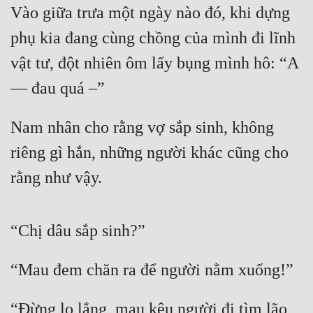
Vào giữa trưa một ngày nào đó, khi dựng 
Đẹp
phụ kia đang cùng chồng của mình đi lĩnh 
Đẹp Hiệp
vật tư, đột nhiên ôm lấy bụng mình hô: “A 
— đau quá –”
Tính Cách Nhân Vật :
Cơ Trí
Nam nhân cho rằng vợ sắp sinh, không 
Sát Phạt Quyết Đoán
riêng gì hắn, những người khác cũng cho 
rằng như vậy.
Vô Sỉ
Điềm Đạm
“Chị dâu sắp sinh?”
“Mau đem chăn ra để người nằm xuống!”
“Đừng lo lắng, mau kêu người đi tìm lão 