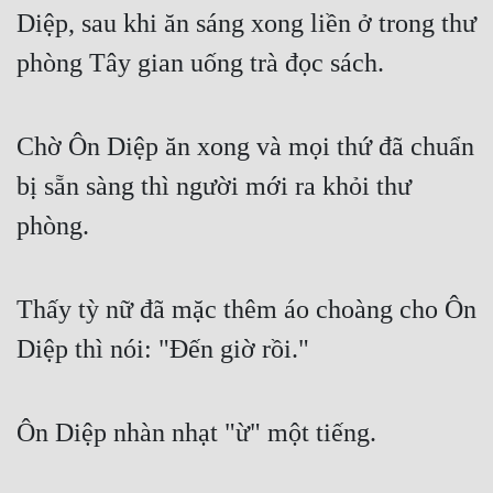
Đô Thị
Diệp, sau khi ăn sáng xong liền ở trong thư 
phòng Tây gian uống trà đọc sách.
Đông Phương
Đông Phương Huyền Huyễn
Chờ Ôn Diệp ăn xong và mọi thứ đã chuẩn 
Đồng Nhân
bị sẵn sàng thì người mới ra khỏi thư 
phòng.
Cẩu Đạo Trường Sinh
Ngự Thú
Thấy tỳ nữ đã mặc thêm áo choàng cho Ôn 
Truyện Nam
Diệp thì nói: "Đến giờ rồi."
Truyện Nữ
Vô Địch Lưu
Ôn Diệp nhàn nhạt "ừ" một tiếng.
Xây Dựng Thế Lực
Đam Mỹ