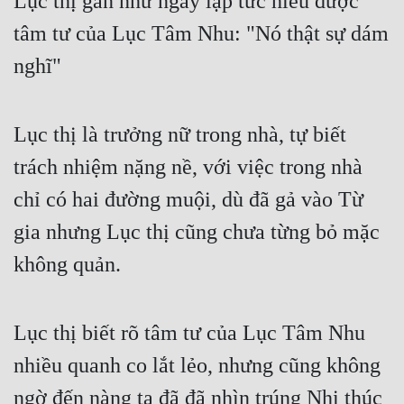
Lục thị gần như ngay lập tức hiểu được 
Hài Hước
tâm tư của Lục Tâm Nhu: "Nó thật sự dám 
Hệ Thống
nghĩ"
Học Đường
Khoa Huyễn
Lục thị là trưởng nữ trong nhà, tự biết 
Khoa Huyễn Không Gian
trách nhiệm nặng nề, với việc trong nhà 
Kinh Dị
chỉ có hai đường muội, dù đã gả vào Từ 
Kiếm Hiệp
gia nhưng Lục thị cũng chưa từng bỏ mặc 
Kỳ Huyễn
không quản.
Kỳ Ảo
Lục thị biết rõ tâm tư của Lục Tâm Nhu 
Linh Dị
nhiều quanh co lắt lẻo, nhưng cũng không 
Làm Giàu
ngờ đến nàng ta đã đã nhìn trúng Nhị thúc 
Lịch Sử