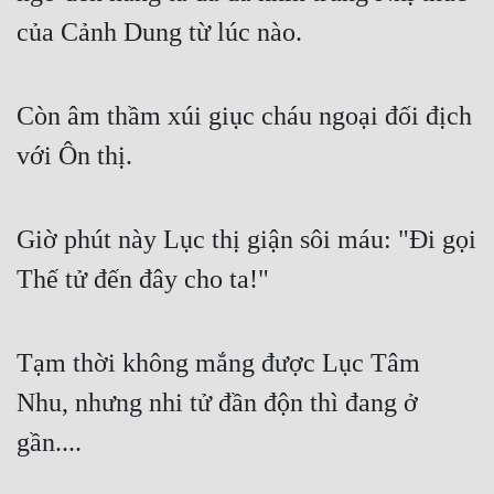
của Cảnh Dung từ lúc nào.
Mưu Mô
Mạt Thế
Còn âm thầm xúi giục cháu ngoại đối địch 
Mỹ Thực
với Ôn thị.
Ngôn Tình
Ngược
Giờ phút này Lục thị giận sôi máu: "Đi gọi 
Nữ Cường
Thế tử đến đây cho ta!"
Nữ Phụ
Phong Thủy - Tâm Linh
Tạm thời không mắng được Lục Tâm 
Phương Tây
Nhu, nhưng nhi tử đần độn thì đang ở 
gần....
Phản Phái
Quan Trường