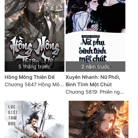
5 tháng trước
2 năm trước
Hồng Mông Thiên Đế
Xuyên Nhanh: Nữ Phối,
Chương 5647 Hồng Mông Thiên Đế (HẾT)
Bình Tĩnh Một Chút
Chương 5819: Phiên ngoại: Trở lại STARS [HẾT]