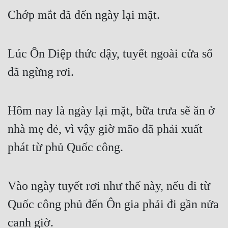
Chớp mắt đã đến ngày lại mặt.
Quân Sự
Sảng Văn
Lúc Ôn Diệp thức dậy, tuyết ngoài cửa sổ 
Sắc
đã ngừng rơi.
Sủng
Thanh Xuân
Hôm nay là ngày lại mặt, bữa trưa sẽ ăn ở 
Tiên Hiệp
nhà mẹ đẻ, vì vậy giờ mão đã phải xuất 
Tiểu Thuyết
phát từ phủ Quốc công.
Trinh Thám
Triều Đấu
Vào ngày tuyết rơi như thế này, nếu đi từ 
Trùng Sinh
Quốc công phủ đến Ôn gia phải đi gần nửa 
Trọng Sinh
canh giờ.