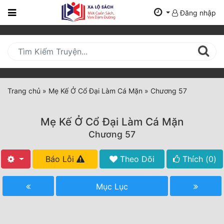
Đăng nhập
Trang
Chủ
Mới
Cập
Nhật
Trang chủ
»
Mẹ Kế Ở Cổ Đại Làm Cá Mặn
»
Chương 57
(current)
BXH
Mẹ Kế Ở Cổ Đại Làm Cá Mặn
Thể Loại
Chương 57
Báo Lỗi
Theo Dõi
Thích (
0
)
Tất Cả
Truyện Mới Ra
Mục Lục
Hoàn Thành