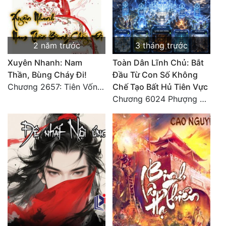
2 năm trước
3 tháng trước
Xuyên Nhanh: Nam
Toàn Dân Lĩnh Chủ: Bắt
Thần, Bùng Cháy Đi!
Đầu Từ Con Số Không
Chương 2657: Tiên Vốn Vô Lương (15). HẾT.
Chế Tạo Bất Hủ Tiên Vực
Chương 6024 Phượng Tổ giúp ta! Mở lại luân hồi!