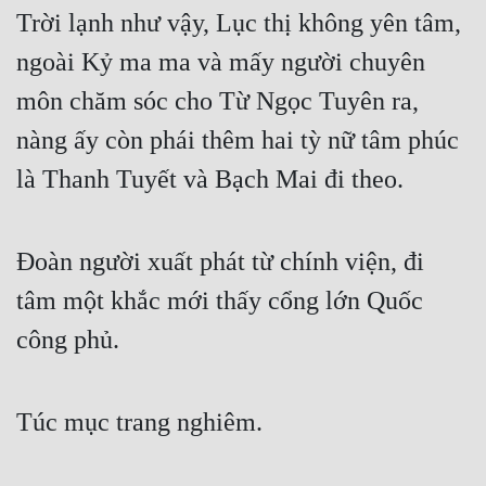
Trời lạnh như vậy, Lục thị không yên tâm, 
Đẹp
ngoài Kỷ ma ma và mấy người chuyên 
Đẹp Hiệp
môn chăm sóc cho Từ Ngọc Tuyên ra, 
nàng ấy còn phái thêm hai tỳ nữ tâm phúc 
Tính Cách Nhân Vật :
là Thanh Tuyết và Bạch Mai đi theo.
Cơ Trí
Sát Phạt Quyết Đoán
Đoàn người xuất phát từ chính viện, đi 
Vô Sỉ
tâm một khắc mới thấy cổng lớn Quốc 
Điềm Đạm
công phủ.
Túc mục trang nghiêm.