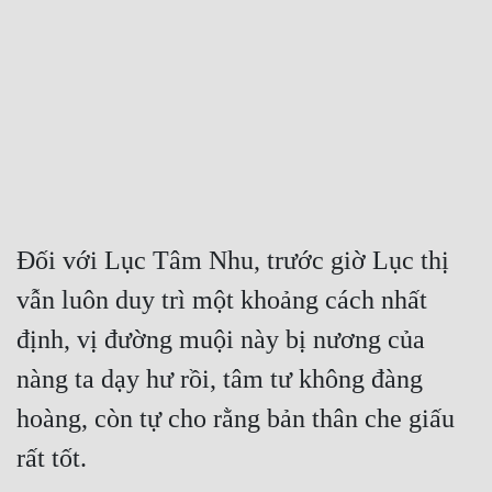
Free
Hậu Cung
Truyện Convert
Truyện Dịch
Truyện Nhập Môn
Truyện ngắn
Đối với Lục Tâm Nhu, trước giờ Lục thị 
vẫn luôn duy trì một khoảng cách nhất 
Xa Lộ Dịch
định, vị đường muội này bị nương của 
nàng ta dạy hư rồi, tâm tư không đàng 
Cung Đấu
hoàng, còn tự cho rằng bản thân che giấu 
Cạnh Kỹ
rất tốt.
Cổ Tiên Hiệp