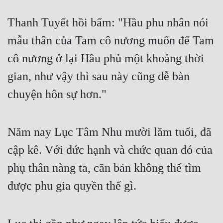
Cổ Đại
Thanh Tuyết hồi bẩm: "Hầu phu nhân nói 
Du Hí
mẫu thân của Tam cô nương muốn để Tam 
Dã Sử
cô nương ở lại Hầu phủ một khoảng thời 
Dị Giới
gian, như vậy thì sau này cũng dễ bàn 
Dị Năng
chuyện hôn sự hơn."
Gia Đấu
Góc Nhìn Nam
Năm nay Lục Tâm Nhu mười lăm tuổi, đã 
Góc Nhìn Nữ
cập kê. Với đức hạnh và chức quan đó của 
phụ thân nàng ta, căn bản không thể tìm 
Huyền Huyễn
được phu gia quyền thế gì.
Huyền Nghi
Huyền Ảo