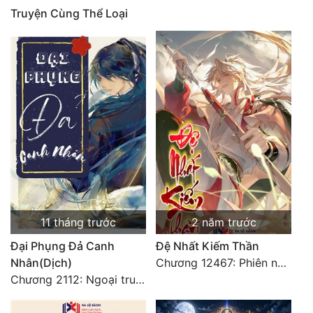
Truyện Cùng Thể Loại
11 tháng trước
2 năm trước
Đại Phụng Đả Canh
Đệ Nhất Kiếm Thần
Nhân(Dịch)
Chương 12467: Phiên ngoại 20: Sinh nhật vui vẻ - Hoàn
Chương 2112: Ngoại truyện 3 - Tiệc mừng công