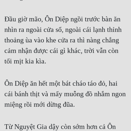
Tu Chân
Đầu giờ mão, Ôn Diệp ngồi trước bàn ăn 
Tu Tiên
nhìn ra ngoài cửa sổ, ngoài cái lạnh thỉnh 
Tội Phạm
thoảng ùa vào khe cửa ra thì nàng chẳng 
Vô Địch
cảm nhận được cái gì khác, trời vẫn còn 
Võ Hiệp
tối mịt kia kìa.
Võng Du
Xuyên Không
Ôn Diệp ăn hết một bát cháo táo đỏ, hai 
Xuyên Nhanh
cái bánh thịt và mấy muỗng đồ nhắm ngon 
Xuyên Sách
miệng rồi mới dừng đũa.
Xuyên Thư
Điền Văn
Từ Nguyệt Gia dậy còn sớm hơn cả Ôn 