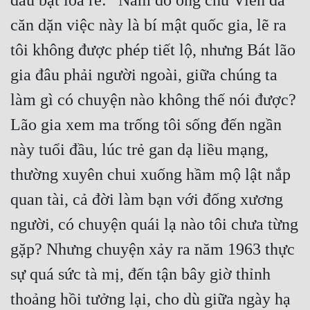
đầu bật loa rè: “Năm đó ông chủ Viễn đã 
căn dặn việc này là bí mật quốc gia, lẽ ra 
tôi không được phép tiết lộ, nhưng Bát lão 
gia đâu phải người ngoài, giữa chúng ta 
làm gì có chuyện nào không thế nói được? 
Lão gia xem ma trống tôi sống đến ngần 
này tuổi đầu, lúc trẻ gan dạ liều mạng, 
thường xuyên chui xuống hầm mộ lật nắp 
quan tài, cả đời làm bạn với đống xương 
người, có chuyện quái lạ nào tôi chưa từng 
gặp? Nhưng chuyện xảy ra năm 1963 thực 
sự quá sức tà mị, đến tận bây giờ thỉnh 
thoảng hồi tưởng lại, cho dù giữa ngày hạ 