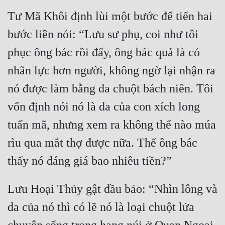
Cổ Đại
Tư Mã Khôi định lùi một bước để tiến hai 
Du Hí
bước liền nói: “Lưu sư phụ, coi như tôi 
Dã Sử
phục ông bác rồi đấy, ông bác quả là có 
Dị Giới
nhãn lực hơn người, không ngờ lại nhận ra 
nó được làm bằng da chuột bách niên. Tôi 
Dị Năng
vốn định nói nó là da của con xích long 
Gia Đấu
tuấn mã, nhưng xem ra không thể nào múa 
Góc Nhìn Nam
rìu qua mắt thợ được nữa. Thế ông bác 
Góc Nhìn Nữ
Huyền Huyễn
Lưu Hoại Thủy gật đầu bảo: “Nhìn lông và 
Huyền Nghi
da của nó thì có lẽ nó là loại chuột lửa 
Huyền Ảo