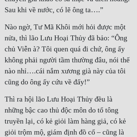
Nào ngờ, Tư Mã Khôi mới hỏi được một 
nửa, thì lão Lưu Hoại Thủy đã bảo: “Ông 
chủ Viễn à? Tôi quen quá đi chứ, ông ấy 
không phải người tầm thường đâu, nói thế 
nào nhỉ….cái nắm xương già này của tôi 
Thì ra hội lão Lưu Hoại Thủy đều là 
những bậc cao thủ độc môn do tổ tông 
truyền lại, có kẻ giỏi làm hàng giả, có kẻ 
giỏi trộm mộ, giám định đồ cổ – cũng là 