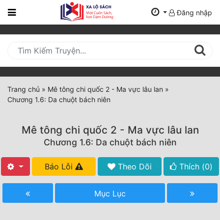
Đăng nhập
Trang
Chủ
Mới
Cập
Nhật
Trang chủ
»
Mê tông chi quốc 2 - Ma vực lâu lan
»
(current)
Chương 1.6: Da chuột bách niên
BXH
Thể Loại
Mê tông chi quốc 2 - Ma vực lâu lan
Chương 1.6: Da chuột bách niên
Tất Cả
Báo Lỗi
Theo Dõi
Thích (
0
)
Truyện Mới Ra
Mục Lục
Hoàn Thành