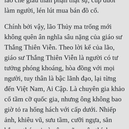
lão che giấu thân phận thật sự, cúp đuôi 
Chính bởi vậy, lão Thủy ma trống mới 
không quên ân nghĩa sâu nặng của giáo sư 
Thắng Thiên Viễn. Theo lời kể của lão, 
giáo sư Thắng Thiên Viễn là người có tư 
tưởng phóng khoáng, hòa đồng với mọi 
người, tuy thân là bậc lãnh đạo, lại từng 
đến Việt Nam, Ai Cập. Là chuyên gia khảo 
cổ tầm cỡ quốc gia, nhưng ông không bao 
giờ tỏ ra hống hách với cấp dưới. Nhiếp 
ảnh, khiêu vũ, sưu tầm, cưỡi ngựa, săn 