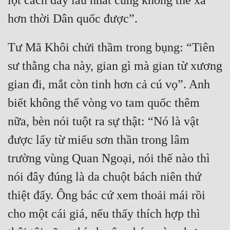
lột cách đây lâu nhất cũng không thể xa 
Đẹp
Đẹp Hiệp
Tư Mã Khôi chửi thầm trong bụng: “Tiên 
sư thằng cha này, gian gì mà gian từ xương 
Tính Cách Nhân Vật :
gian đi, mắt còn tinh hơn cả cú vọ”. Anh 
Cơ Trí
biết không thể vòng vo tam quốc thêm 
Sát Phạt Quyết Đoán
nữa, bèn nói tuột ra sự thật: “Nó là vật 
Vô Sỉ
được lấy từ miếu sơn thần trong lâm 
Điềm Đạm
trường vùng Quan Ngoại, nói thế nào thì 
nói đây đúng là da chuột bách niên thứ 
thiệt đấy. Ông bác cứ xem thoải mái rồi 
cho một cái giá, nếu thấy thích hợp thì 