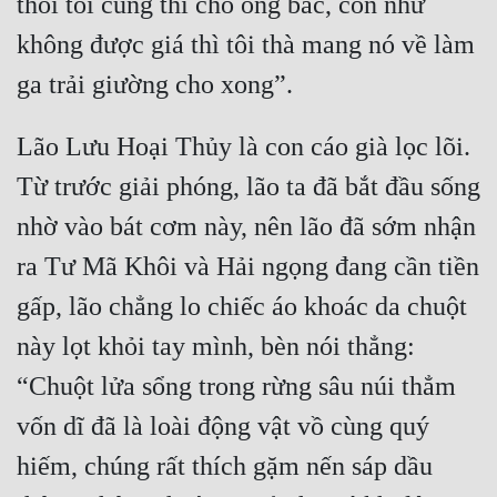
thôi tôi cũng thí cho ông bác, còn như 
không được giá thì tôi thà mang nó về làm 
Lão Lưu Hoại Thủy là con cáo già lọc lõi. 
Từ trước giải phóng, lão ta đã bắt đầu sống 
nhờ vào bát cơm này, nên lão đã sớm nhận 
ra Tư Mã Khôi và Hải ngọng đang cần tiền 
gấp, lão chẳng lo chiếc áo khoác da chuột 
này lọt khỏi tay mình, bèn nói thẳng: 
“Chuột lửa sổng trong rừng sâu núi thẳm 
vốn dĩ đã là loài động vật vồ cùng quý 
hiếm, chúng rất thích gặm nến sáp dầu 