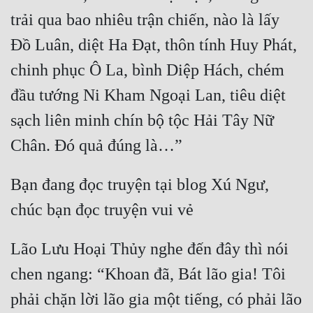
Tu Chân
trải qua bao nhiêu trận chiến, nào là lấy 
Đồ Luân, diệt Ha Đạt, thôn tính Huy Phát, 
Tu Tiên
chinh phục Ô La, bình Diệp Hách, chém 
Tội Phạm
đầu tướng Ni Kham Ngoại Lan, tiêu diệt 
Vô Địch
sạch liên minh chín bộ tộc Hải Tây Nữ 
Võ Hiệp
Võng Du
Bạn đang đọc truyện tại blog Xú Ngư, 
Xuyên Không
Xuyên Nhanh
Xuyên Sách
Lão Lưu Hoại Thủy nghe đến đây thì nói 
Xuyên Thư
chen ngang: “Khoan đã, Bát lão gia! Tôi 
Điền Văn
phải chặn lời lão gia một tiếng, có phải lão 