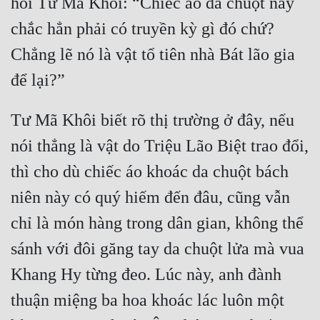
hỏi Tư Mã Khôi: “Chiếc áo da chuột này 
chắc hẳn phải có truyền kỳ gì đó chứ? 
Mưu Mô
Chẳng lẽ nó là vật tổ tiên nhà Bát lão gia 
Mạt Thế
Mỹ Thực
Ngôn Tình
Tư Mã Khôi biết rõ thị trường ở đây, nếu 
Ngược
nói thẳng là vật do Triệu Lão Biệt trao đổi, 
thì cho dù chiếc áo khoác da chuột bách 
Nữ Cường
niên này có quý hiếm đến đâu, cũng vẫn 
Nữ Phụ
chỉ là món hàng trong dân gian, không thể 
Phong Thủy - Tâm Linh
sánh với đôi găng tay da chuột lửa mà vua 
Phương Tây
Khang Hy từng đeo. Lúc này, anh đành 
Phản Phái
thuận miệng ba hoa khoác lác luôn một 
Quan Trường