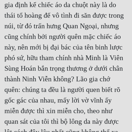
gia định kể chiếc áo da chuột này là do 
Đô Thị
thái tổ hoàng đế vô tình đi săn được trong 
Đông Phương
núi, từ đó trấn hưng Quan Ngoại, nhưng 
Đông Phương Huyền Huyễn
cũng chính bởi người quên mặc chiếc áo 
Đồng Nhân
này, nên mới bị đại bác của tên binh lược 
phó sứ, hữu tham chính nhà Minh là Viên 
Cẩu Đạo Trường Sinh
Sùng Hoán bắn trọng thương ở dưới chân 
Ngự Thú
thành Ninh Viễn không? Lão gia chớ 
Truyện Nam
quên: chúng ta đều là người quen biết rõ 
Truyện Nữ
gốc gác của nhau, mấy lời vờ vĩnh ấy 
Vô Địch Lưu
miễn được thì xin miễn cho, theo như 
Xây Dựng Thế Lực
quan sát của tôi thì bộ lông da này được 
Đam Mỹ