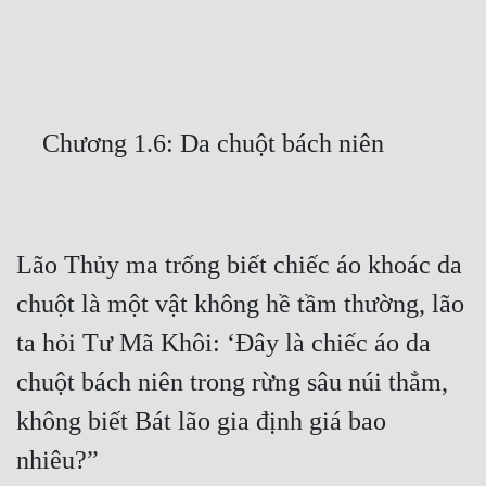
Free
Hậu Cung
Truyện Convert
Truyện Dịch
Truyện Nhập Môn
Truyện ngắn
Lão Thủy ma trống biết chiếc áo khoác da 
Xa Lộ Dịch
chuột là một vật không hề tầm thường, lão 
ta hỏi Tư Mã Khôi: ‘Đây là chiếc áo da 
Cung Đấu
chuột bách niên trong rừng sâu núi thẳm, 
Cạnh Kỹ
không biết Bát lão gia định giá bao 
Cổ Tiên Hiệp