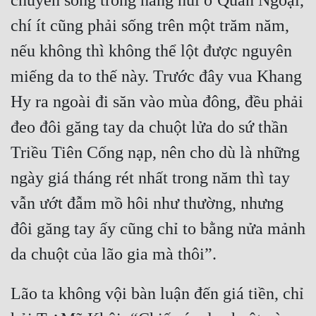
chuyên sống trong hang núi ở Quan Ngoại, 
Hài Hước
chí ít cũng phải sống trên một trăm năm, 
Hệ Thống
nếu không thì không thể lột được nguyên 
Học Đường
miếng da to thế này. Trước đây vua Khang 
Khoa Huyễn
Hy ra ngoài đi săn vào mùa đông, đều phải 
Khoa Huyễn Không Gian
đeo đôi găng tay da chuột lửa do sứ thần 
Kinh Dị
Triều Tiên Cống nạp, nên cho dù là những 
Kiếm Hiệp
ngày giá tháng rét nhất trong năm thì tay 
vẫn ướt đẫm mồ hôi như thường, nhưng 
Kỳ Huyễn
đôi găng tay ấy cũng chỉ to bằng nửa mảnh 
Kỳ Ảo
Linh Dị
Làm Giàu
Lão ta không vội bàn luận đến giá tiền, chỉ 
Lịch Sử