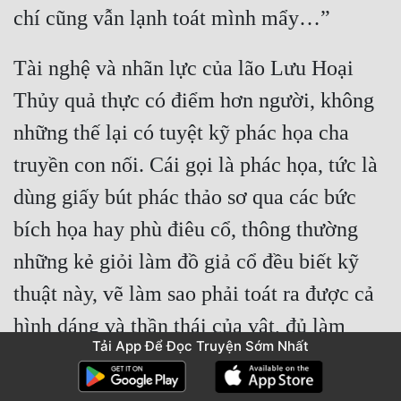
Tài nghệ và nhãn lực của lão Lưu Hoại 
Thủy quả thực có điểm hơn người, không 
những thế lại có tuyệt kỹ phác họa cha 
truyền con nối. Cái gọi là phác họa, tức là 
dùng giấy bút phác thảo sơ qua các bức 
bích họa hay phù điêu cổ, thông thường 
những kẻ giỏi làm đồ giả cổ đều biết kỹ 
thuật này, vẽ làm sao phải toát ra được cả 
hình dáng và thần thái của vật, đủ làm 
Tải App Để Đọc Truyện Sớm Nhất
người khác nghĩ giả là thật, đôi lúc các 
bức bích họa trong địa cung huyệt mộ 