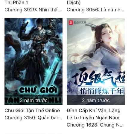
Thị Phần 1
(Dịch)
Chương 3929: Nhìn thấy bổn tiên, tại sao không bái?
Chương 3056: Là nữ nhân
3 năm trước
2 năm trước
Chư Giới Tận Thế Online
Đỉnh Cấp Khí Vận, Lặng
Chương 3150. Quán bar Huyết Hải. Hết
Lẽ Tu Luyện Ngàn Năm
Chương 1628: Chung Nguyên Chí Cao (2)