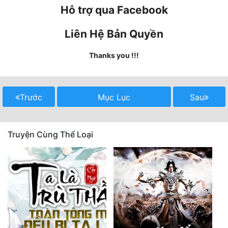
Hỗ trợ qua Facebook
Quân Sự
Liên Hệ Bản Quyền
Sảng Văn
Thanks you !!!
Sắc
Sủng
Trước
Mục Lục
Sau
Thanh Xuân
Tiên Hiệp
Truyện Cùng Thể Loại
Tiểu Thuyết
Trinh Thám
Triều Đấu
Trùng Sinh
Trọng Sinh