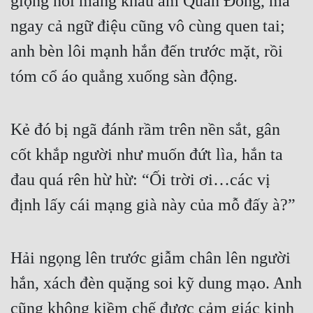
giọng nói mang khẩu âm Quan Đông, mà
Cổ Đại
ngay cả ngữ điệu cũng vô cùng quen tai;
Du Hí
anh bèn lôi mạnh hắn đến trước mặt, rồi
Dã Sử
tóm cổ áo quẳng xuống sàn động.
Dị Giới
Dị Năng
Kẻ đó bị ngã đánh rầm trên nền sắt, gân
Gia Đấu
cốt khắp người như muốn đứt lìa, hắn ta
đau quá rên hừ hừ: “Ối trời ơi…các vị
Góc Nhìn Nam
định lấy cái mạng già này của mỗ đấy à?”
Góc Nhìn Nữ
Huyền Huyễn
Hải ngọng lên trước giẫm chân lên người
Huyền Nghi
hắn, xách đèn quặng soi kỹ dung mạo. Anh
Huyền Ảo
cũng không kiềm chế được cảm giác kinh