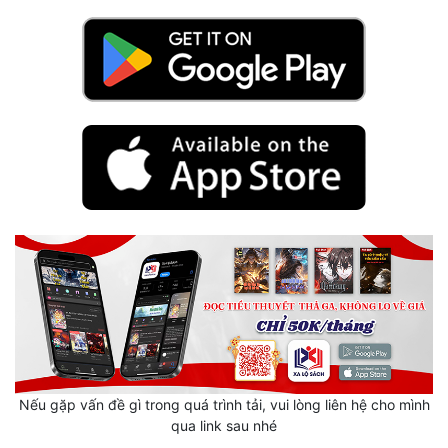
Mưu Mô
Mạt Thế
Mỹ Thực
Ngôn Tình
Ngược
Nữ Cường
Nữ Phụ
Phong Thủy - Tâm Linh
Phương Tây
Phản Phái
Nếu gặp vấn đề gì trong quá trình tải, vui lòng liên hệ cho mình
qua link sau nhé
Quan Trường