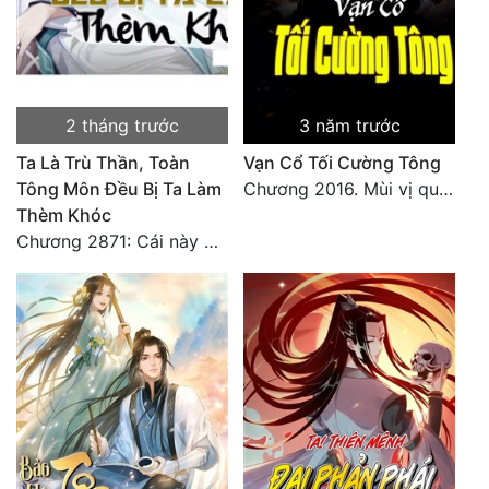
Tu Chân
Tu Tiên
Tội Phạm
2 tháng trước
3 năm trước
Vô Địch
Ta Là Trù Thần, Toàn
Vạn Cổ Tối Cường Tông
Tông Môn Đều Bị Ta Làm
Chương 2016. Mùi vị quen thuộc
Võ Hiệp
Thèm Khóc
Chương 2871: Cái này đánh nhẹ nhõm a
Võng Du
Xuyên Không
Xuyên Nhanh
Xuyên Sách
Xuyên Thư
Điền Văn