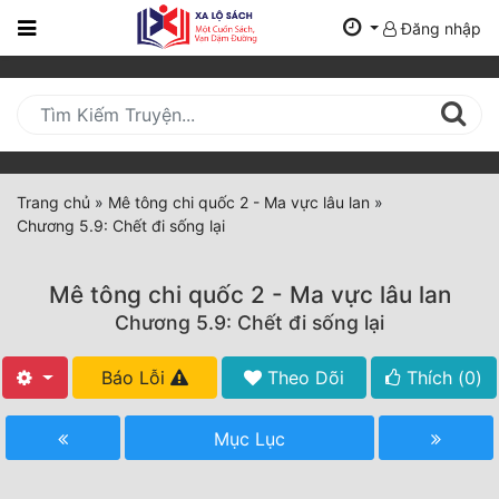
Đăng nhập
Trang
Chủ
Mới
Cập
Nhật
Trang chủ
»
Mê tông chi quốc 2 - Ma vực lâu lan
»
(current)
Chương 5.9: Chết đi sống lại
BXH
Thể Loại
Mê tông chi quốc 2 - Ma vực lâu lan
Chương 5.9: Chết đi sống lại
Tất Cả
Báo Lỗi
Theo Dõi
Thích (
0
)
Truyện Mới Ra
Mục Lục
Hoàn Thành