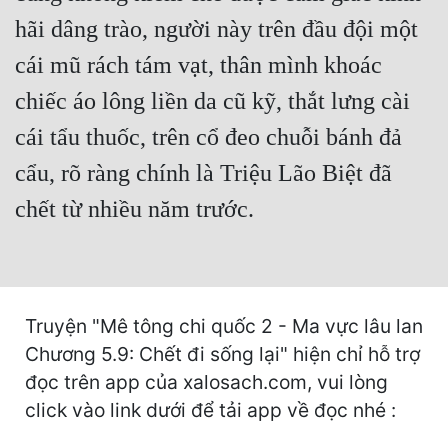
Hài Hước
hãi dâng trào, người này trên đầu đội một
Hệ Thống
cái mũ rách tám vạt, thân mình khoác
Học Đường
chiếc áo lông liền da cũ kỹ, thắt lưng cài
Khoa Huyễn
cái tẩu thuốc, trên cổ đeo chuỗi bánh đả
Khoa Huyễn Không Gian
cẩu, rõ ràng chính là Triệu Lão Biệt đã
chết từ nhiều năm trước.
Kinh Dị
Kiếm Hiệp
Kỳ Huyễn
Truyện "Mê tông chi quốc 2 - Ma vực lâu lan
Kỳ Ảo
Chương 5.9: Chết đi sống lại" hiện chỉ hỗ trợ
Linh Dị
đọc trên app của xalosach.com, vui lòng
Làm Giàu
click vào link dưới để tải app về đọc nhé :
Lịch Sử