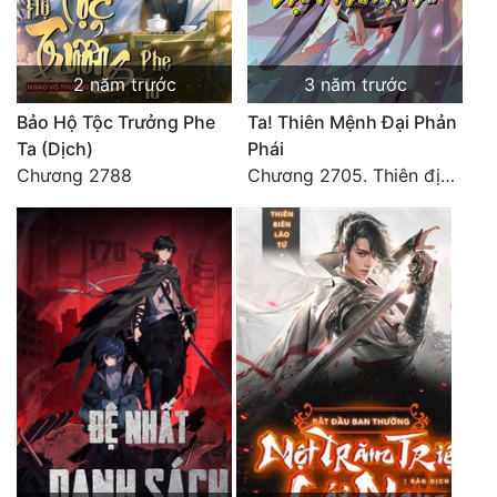
Đô Thị
Đông Phương
2 năm trước
3 năm trước
Đông Phương Huyền Huyễn
Bảo Hộ Tộc Trưởng Phe
Ta! Thiên Mệnh Đại Phản
Ta (Dịch)
Phái
Đồng Nhân
Chương 2788
Chương 2705. Thiên địa yên tĩnh
Cẩu Đạo Trường Sinh
Ngự Thú
Truyện Nam
Truyện Nữ
Vô Địch Lưu
Xây Dựng Thế Lực
Đam Mỹ