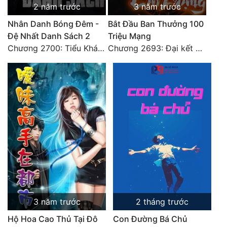
2 năm trước
3 năm trước
Đẹp
Nhân Danh Bóng Đêm -
Bắt Đầu Ban Thưởng 100
Đệ Nhất Danh Sách 2
Triệu Mạng
Đẹp Hiệp
Chương 2700: Tiểu Khánh Trần
Chương 2693: Đại kết cục
Tính Cách Nhân Vật :
Cơ Trí
Sát Phạt Quyết Đoán
Vô Sỉ
Điềm Đạm
3 năm trước
2 tháng trước
Hộ Hoa Cao Thủ Tại Đô
Con Đường Bá Chủ