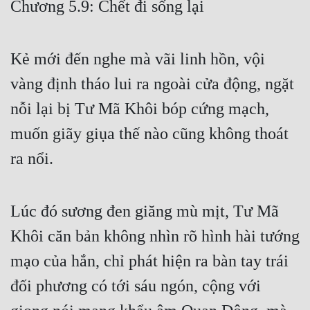
Chương 5.9: Chết đi sống lại
Free
Hậu Cung
Kẻ mới đến nghe mà vãi linh hồn, vội
Truyện Convert
vàng định tháo lui ra ngoài cửa động, ngặt
Truyện Dịch
nỗi lại bị Tư Mã Khôi bóp cứng mạch,
muốn giãy giụa thế nào cũng không thoát
Truyện Nhập Môn
ra nổi.
Truyện ngắn
Xa Lộ Dịch
Lúc đó sương đen giăng mù mịt, Tư Mã
Khôi căn bản không nhìn rõ hình hài tướng
Cung Đấu
mạo của hắn, chỉ phát hiện ra bàn tay trái
Cạnh Kỹ
đối phương có tới sáu ngón, cộng với
Cổ Tiên Hiệp