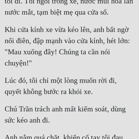
tôi đi. Tôi ngồi trong xe, nước mũi hòa lẫn 
Mưu Mô
Mạt Thế
Khi cửa kính xe vừa kéo lên, anh bất ngờ 
Mỹ Thực
nổi điên, đập mạnh vào cửa kính, hét lớn: 
Ngôn Tình
"Mau xuống đây! Chúng ta cần nói 
Ngược
Nữ Cường
Lúc đó, tôi chỉ một lòng muốn rời đi, 
Nữ Phụ
Phong Thủy - Tâm Linh
Chú Trần trách anh mất kiểm soát, dùng 
Phương Tây
Phản Phái
Quan Trường
Anh nắm quá chặt, khiến cổ tay tôi đau 