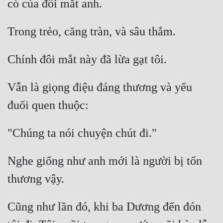
Hài Hước
Hệ Thống
Học Đường
Khoa Huyễn
Khoa Huyễn Không Gian
Vẫn là giọng điệu đáng thương và yếu 
Kinh Dị
Kiếm Hiệp
Kỳ Huyễn
Nghe giống như anh mới là người bị tổn 
Kỳ Ảo
Linh Dị
Làm Giàu
Cũng như lần đó, khi ba Dương đến đón 
Lịch Sử