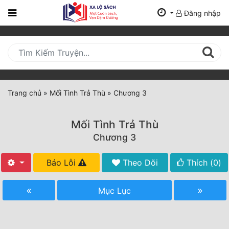
Đăng nhập
Trang
Chủ
Mới
Cập
Nhật
Trang chủ
»
Mối Tình Trả Thù
»
Chương 3
(current)
BXH
Mối Tình Trả Thù
Thể Loại
Chương 3
Báo Lỗi
Theo Dõi
Thích (
0
)
Tất Cả
Truyện Mới Ra
Mục Lục
Hoàn Thành