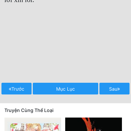
Đô Thị
Đông Phương
Đông Phương Huyền Huyễn
Đồng Nhân
Cẩu Đạo Trường Sinh
Ngự Thú
Truyện Nam
Trước
Mục Lục
Sau
Truyện Nữ
Vô Địch Lưu
Truyện Cùng Thể Loại
Xây Dựng Thế Lực
Đam Mỹ