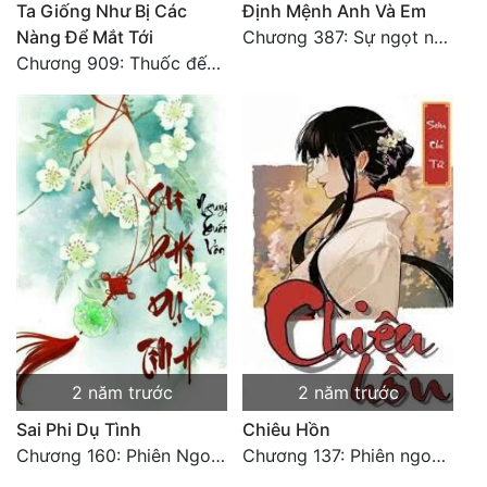
Ta Giống Như Bị Các
Định Mệnh Anh Và Em
Nàng Để Mắt Tới
Chương 387: Sự ngọt ngào hạnh phúc (Kết thúc)
Chương 909: Thuốc đến bệnh trừ sau ăn mừng (đại kết cục)
2 năm trước
2 năm trước
Sai Phi Dụ Tình
Chiêu Hồn
Chương 160: Phiên Ngoại Hạnh Phúc: Hoàng Hậu Là Quan Trọng Nhất (Hạ)
Chương 137: Phiên ngoại năm: Hiện đại phiên (không thích có thể không mua)