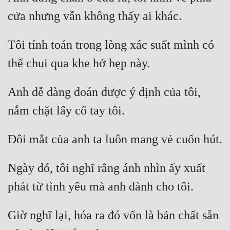
Cổ Đại
Du Hí
Tôi tính toán trong lòng xác suất mình có 
Dã Sử
Dị Giới
Dị Năng
Anh dễ dàng đoán được ý định của tôi, 
Gia Đấu
Góc Nhìn Nam
Góc Nhìn Nữ
Ngày đó, tôi nghĩ rằng ánh nhìn ấy xuất 
Huyền Huyễn
Huyền Nghi
Huyền Ảo
Giờ nghĩ lại, hóa ra đó vốn là bản chất sẵn 