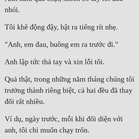
Quân Sự
Sảng Văn
Sắc
Sủng
Thanh Xuân
Tiên Hiệp
Quả thật, trong những năm tháng chúng tôi 
Tiểu Thuyết
trưởng thành riêng biệt, cả hai đều đã thay 
Trinh Thám
Triều Đấu
Ví dụ, ngày trước, mỗi khi đối diện với 
Trùng Sinh
Trọng Sinh