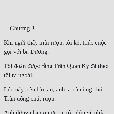
Free
Hậu Cung
Truyện Convert
Truyện Dịch
Khi ngửi thấy mùi rượu, tôi kết thúc cuộc 
Truyện Nhập Môn
Truyện ngắn
Tôi đoán được rằng Trần Quan Kỳ đã theo 
Xa Lộ Dịch
Cung Đấu
Lúc nãy trên bàn ăn, anh ta đã cùng chú 
Cạnh Kỹ
Cổ Tiên Hiệp
Anh đứng chắn ở cửa ra, tôi nhìn về phía 