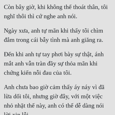
Tu Chân
Còn bây giờ, khi không thể thoát thân, tôi 
Tu Tiên
Tội Phạm
Ngày xưa, anh tự mãn khi thấy tôi chìm 
Vô Địch
Võ Hiệp
Đến khi anh tự tay phơi bày sự thật, ánh 
Võng Du
mắt anh vẫn tràn đầy sự thỏa mãn khi 
Xuyên Không
Xuyên Nhanh
Anh chưa bao giờ cảm thấy áy náy vì đã 
Xuyên Sách
lừa dối tôi, nhưng giờ đây, với một việc 
Xuyên Thư
nhỏ nhặt thế này, anh có thể dễ dàng nói 
Điền Văn