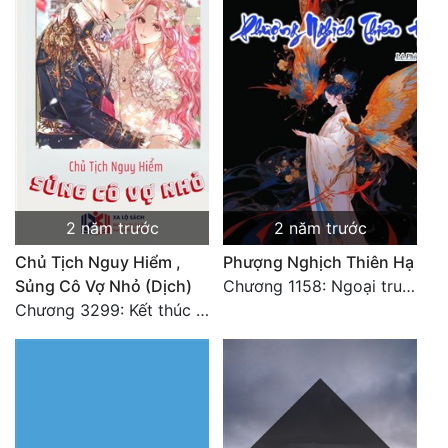
Đẹp
Đẹp Hiệp
Tính Cách Nhân Vật :
Cơ Trí
Sát Phạt Quyết Đoán
2 năm trước
2 năm trước
Vô Sỉ
Chủ Tịch Nguy Hiểm ,
Phượng Nghịch Thiên Hạ
Sủng Cô Vợ Nhỏ (Dịch)
Chương 1158: Ngoại truyện 1 - Vạn Thú Vô Cương 3
Điềm Đạm
Chương 3299: Kết thúc văn chính.