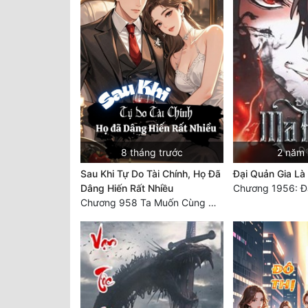
8 tháng trước
2 năm 
Sau Khi Tự Do Tài Chính, Họ Đã
Đại Quản Gia L
Dâng Hiến Rất Nhiều
Chương 1956: Đạ
Chương 958 Ta Muốn Cùng Các Cô Vĩnh Viễn Ở Bên Nhau (2) Hết