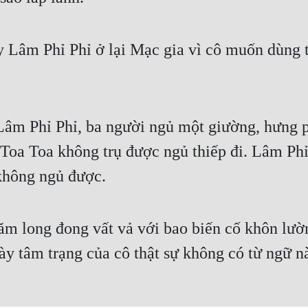
y Lâm Phỉ Phỉ ở lại Mạc gia vì cô muốn dùng 
Lâm Phỉ Phỉ, ba người ngủ một giường, hưng p
 Toa Toa không trụ được ngủ thiếp đi. Lâm Ph
 không ngủ được.
ăm long đong vất vả với bao biến cố khôn lườn
ày tâm trạng của cô thật sự không có từ ngữ nà