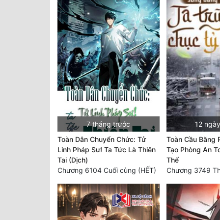
7 tháng trước
12 ngày
Toàn Dân Chuyển Chức: Tử
Toàn Cầu Băng 
Linh Pháp Sư! Ta Tức Là Thiên
Tạo Phòng An To
Tai (Dịch)
Thế
Chương 6104 Cuối cùng (HẾT)