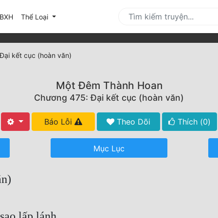
urrent)
BXH
Thể Loại
ại kết cục (hoàn văn)
Một Đêm Thành Hoan
Chương 475: Đại kết cục (hoàn văn)
Báo Lỗi
Theo Dõi
Thích (
0
)
Mục Lục
ăn)
sao lấp lánh.