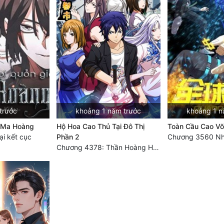
trước
khoảng 1 năm trước
khoảng 1 n
à Ma Hoàng
Hộ Hoa Cao Thủ Tại Đô Thị
Toàn Cầu Cao Võ
i kết cục
Phần 2
Chương 4378: Thần Hoàng Hạ Thiên (Đại kết cục) (03)