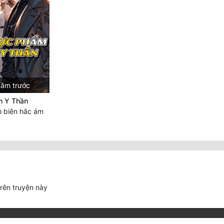
năm trước
m Y Thần
 biên hắc ám
trên truyện này