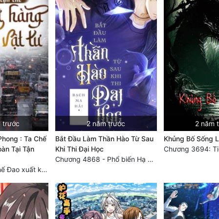
 trước
2 năm trước
2 năm 
Phong : Ta Chế
Bắt Đầu Làm Thần Hào Từ Sau
Khủng Bố Sống Lạ
àn Tại Tận
Khi Thi Đại Học
Chương 4868 - Phổ biến Hạ Quốc tệ!
Chương 3749 Thế Đao xuất kích