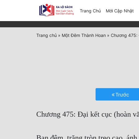
(c
Trang Chủ
Mới Cập Nhật
Trang chủ
»
Một Đêm Thành Hoan
»
Chương 475: Đ
Trước
Chương 475: Đại kết cục (hoàn v
Ban đêm, trăng tròn treo cao, ánh 