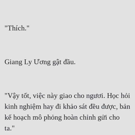
Đô Thị
Đông Phương
Đông Phương Huyền Huyễn
Đồng Nhân
Cẩu Đạo Trường Sinh
Ngự Thú
Truyện Nam
"Vậy tốt, việc này giao cho ngươi. Học hỏi 
Truyện Nữ
kinh nghiệm hay đi khảo sát đều được, bản 
Vô Địch Lưu
kế hoạch mô phỏng hoàn chỉnh gửi cho 
Xây Dựng Thế Lực
Đam Mỹ