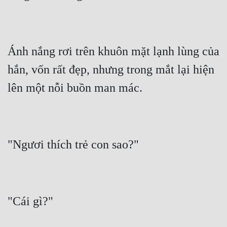
Quân Sự
Sảng Văn
Ánh nắng rơi trên khuôn mặt lạnh lùng của 
Sắc
hắn, vốn rất đẹp, nhưng trong mắt lại hiện 
Sủng
Thanh Xuân
Tiên Hiệp
Tiểu Thuyết
Trinh Thám
Triều Đấu
Trùng Sinh
Trọng Sinh