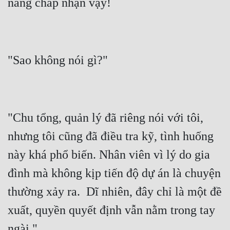
Hài Hước
Hệ Thống
Học Đường
Khoa Huyễn
Khoa Huyễn Không Gian
Kinh Dị
"Chu tổng, quản lý đã riêng nói với tôi, 
Kiếm Hiệp
nhưng tôi cũng đã điều tra kỹ, tình huống 
Kỳ Huyễn
này khá phổ biến. Nhân viên vì lý do gia 
Kỳ Ảo
đình mà không kịp tiến độ dự án là chuyện 
Linh Dị
thường xảy ra.  Dĩ nhiên, đây chỉ là một đề 
xuất, quyền quyết định vẫn nằm trong tay 
Làm Giàu
Lịch Sử