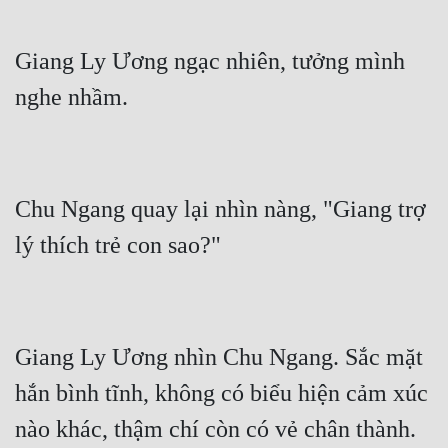
Tu Chân
Giang Ly Ương ngạc nhiên, tưởng mình 
Tu Tiên
Tội Phạm
Vô Địch
Võ Hiệp
Chu Ngang quay lại nhìn nàng, "Giang trợ 
Võng Du
Xuyên Không
Xuyên Nhanh
Xuyên Sách
Giang Ly Ương nhìn Chu Ngang. Sắc mặt 
Xuyên Thư
hắn bình tĩnh, không có biểu hiện cảm xúc 
Điền Văn