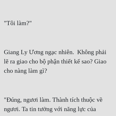
Đẹp
Đẹp Hiệp
Tính Cách Nhân Vật :
Cơ Trí
Giang Ly Ương ngạc nhiên.  Không phải 
Sát Phạt Quyết Đoán
lẽ ra giao cho bộ phận thiết kế sao? Giao 
Vô Sỉ
Điềm Đạm
"Đúng, ngươi làm. Thành tích thuộc về 
ngươi. Ta tin tưởng với năng lực của 