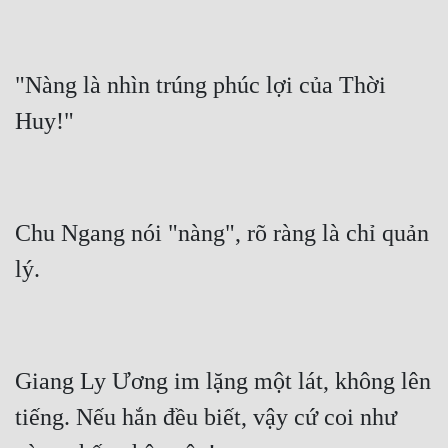
Cổ Đại
Du Hí
"Nàng là nhìn trúng phúc lợi của Thời 
Dã Sử
Dị Giới
Dị Năng
Gia Đấu
Chu Ngang nói "nàng", rõ ràng là chỉ quản 
Góc Nhìn Nam
Góc Nhìn Nữ
Huyền Huyễn
Huyền Nghi
Giang Ly Ương im lặng một lát, không lên 
tiếng. Nếu hắn đều biết, vậy cứ coi như 
Huyền Ảo