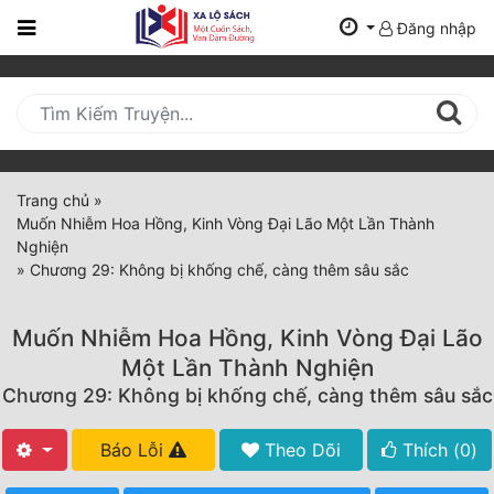
Đăng nhập
Trang
Chủ
Mới
Cập
Nhật
Trang chủ
»
(current)
Muốn Nhiễm Hoa Hồng, Kinh Vòng Đại Lão Một Lần Thành
BXH
Nghiện
»
Chương 29: Không bị khống chế, càng thêm sâu sắc
Thể Loại
Muốn Nhiễm Hoa Hồng, Kinh Vòng Đại Lão
Tất Cả
Một Lần Thành Nghiện
Chương 29: Không bị khống chế, càng thêm sâu sắc
Truyện Mới Ra
Hoàn Thành
Báo Lỗi
Theo Dõi
Thích (
0
)