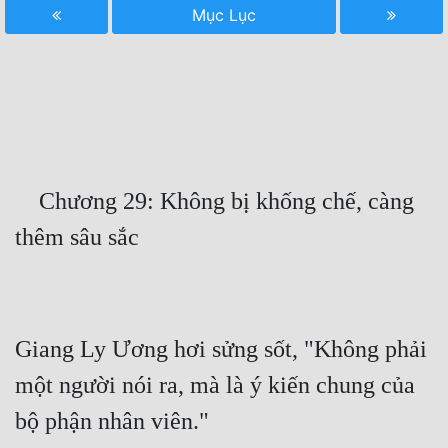
Mục Lục
Free
Hậu Cung
Truyện Convert
Truyện Dịch
Truyện Nhập Môn
    Chương 29: Không bị khống chế, càng 
Truyện ngắn
Xa Lộ Dịch
Cung Đấu
Giang Ly Ương hơi sửng sốt, "Không phải 
một người nói ra, mà là ý kiến chung của 
Cạnh Kỹ
Cổ Tiên Hiệp