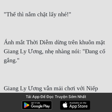
Ánh mắt Thời Diễm dừng trên khuôn mặt 
Giang Ly Ương, nhẹ nhàng nói: "Đang cố 
Giang Ly Ương vẫn mải chơi với Niếp 
Niếp, không hề để ý đến cuộc trò chuyện 
Tải App Để Đọc Truyện Sớm Nhất