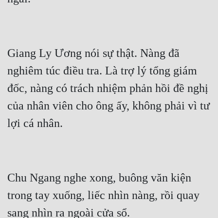
Mưu Mô
Mạt Thế
Giang Ly Ương nói sự thật. Nàng đã 
Mỹ Thực
nghiêm túc điều tra. Là trợ lý tổng giám 
Ngôn Tình
đốc, nàng có trách nhiệm phản hồi đề nghị 
Ngược
của nhân viên cho ông ấy, không phải vì tư 
Nữ Cường
Nữ Phụ
Phong Thủy - Tâm Linh
Phương Tây
Chu Ngang nghe xong, buông văn kiện 
trong tay xuống, liếc nhìn nàng, rồi quay 
Phản Phái
Quan Trường