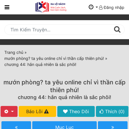
Đăng nhập
Trang
Chủ
Mới
Cập
Nhật
Trang chủ
»
(current)
mướn phòng? ta yêu online chỉ vì thần cấp thiên phú!
»
BXH
chương 44: hắn quả nhiên là sắc phôi!
Thể Loại
mướn phòng? ta yêu online chỉ vì thần cấp
thiên phú!
Tất Cả
chương 44: hắn quả nhiên là sắc phôi!
Truyện Mới Ra
Báo Lỗi
Theo Dõi
Thích (
0
)
Hoàn Thành
Mục Lục