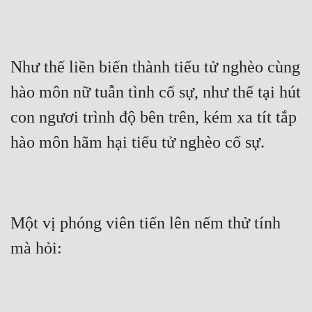
Mưu Mô
Mạt Thế
Như thế liền biến thành tiểu tử nghèo cùng 
Mỹ Thực
hào môn nữ tuẫn tình cố sự, như thế tại hút 
Ngôn Tình
con ngươi trình độ bên trên, kém xa tít tắp 
Ngược
hào môn hãm hại tiểu tử nghèo cố sự.
Nữ Cường
Nữ Phụ
Một vị phóng viên tiến lên nếm thử tính 
Phong Thủy - Tâm Linh
mà hỏi:
Phương Tây
Phản Phái
Quan Trường