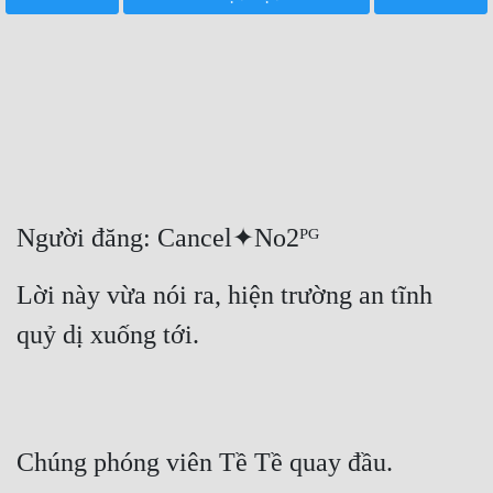
Free
Hậu Cung
Truyện Convert
Truyện Dịch
Truyện Nhập Môn
Người đăng: Cancel✦No2ᴾᴳ
Truyện ngắn
Lời này vừa nói ra, hiện trường an tĩnh 
Xa Lộ Dịch
quỷ dị xuống tới.
Cung Đấu
Cạnh Kỹ
Chúng phóng viên Tề Tề quay đầu.
Cổ Tiên Hiệp