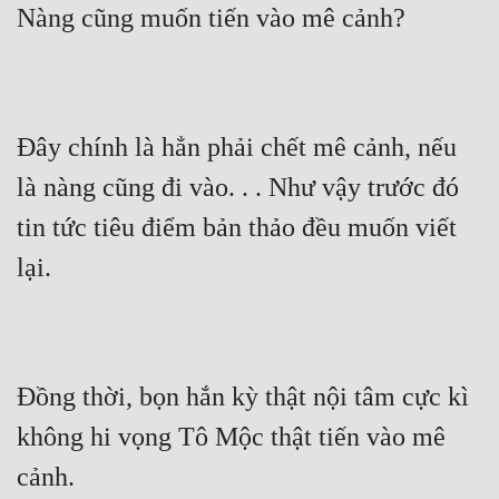
Hài Hước
Nàng cũng muốn tiến vào mê cảnh?
Hệ Thống
Học Đường
Khoa Huyễn
Đây chính là hẳn phải chết mê cảnh, nếu 
là nàng cũng đi vào. . . Như vậy trước đó 
Khoa Huyễn Không Gian
tin tức tiêu điểm bản thảo đều muốn viết 
Kinh Dị
lại.
Kiếm Hiệp
Kỳ Huyễn
Kỳ Ảo
Đồng thời, bọn hắn kỳ thật nội tâm cực kì 
Linh Dị
không hi vọng Tô Mộc thật tiến vào mê 
Làm Giàu
cảnh.
Lịch Sử