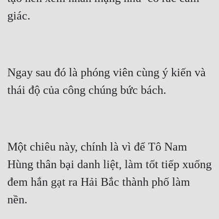
Đô Thị
giác.
Đông Phương
Đông Phương Huyền Huyễn
Đồng Nhân
Ngay sau đó là phóng viên cùng ý kiến và 
thái độ của công chúng bức bách.
Cẩu Đạo Trường Sinh
Ngự Thú
Truyện Nam
Một chiêu này, chính là vì để Tô Nam 
Truyện Nữ
Hùng thân bại danh liệt, làm tốt tiếp xuống 
Vô Địch Lưu
đem hắn gạt ra Hải Bắc thành phố làm 
nền.
Xây Dựng Thế Lực
Đam Mỹ