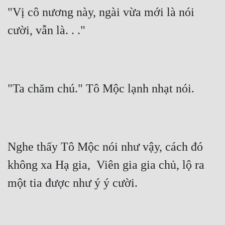
"Vị cô nương này, ngài vừa mới là nói 
Quân Sự
cười, vẫn là. . ."
Sảng Văn
Sắc
Sủng
"Ta chăm chú." Tô Mộc lạnh nhạt nói.
Thanh Xuân
Tiên Hiệp
Tiểu Thuyết
Nghe thấy Tô Mộc nói như vậy, cách đó 
Trinh Thám
không xa Hạ gia,  Viên gia gia chủ, lộ ra 
Triều Đấu
một tia được như ý ý cười.
Trùng Sinh
Trọng Sinh