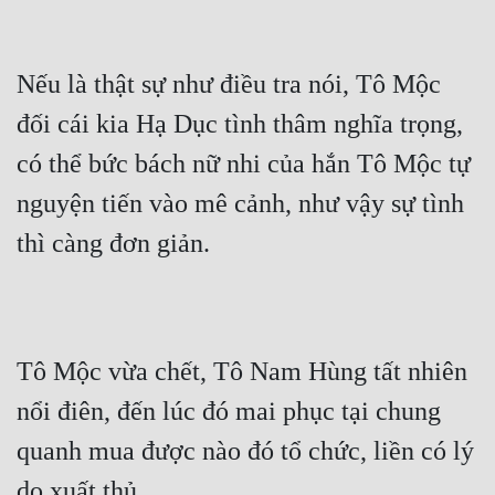
Đẹp
Nếu là thật sự như điều tra nói, Tô Mộc 
Đẹp Hiệp
đối cái kia Hạ Dục tình thâm nghĩa trọng, 
Tính Cách Nhân Vật :
có thể bức bách nữ nhi của hắn Tô Mộc tự 
Cơ Trí
nguyện tiến vào mê cảnh, như vậy sự tình 
Sát Phạt Quyết Đoán
thì càng đơn giản.
Vô Sỉ
Điềm Đạm
Tô Mộc vừa chết, Tô Nam Hùng tất nhiên 
nổi điên, đến lúc đó mai phục tại chung 
quanh mua được nào đó tổ chức, liền có lý 
do xuất thủ.