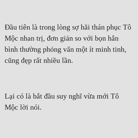
Cổ Đại
Du Hí
Đầu tiên là trong lòng sợ hãi thán phục Tô 
Dã Sử
Mộc nhan trị, đơn giản so với bọn hắn 
Dị Giới
bình thường phỏng vấn một ít minh tinh, 
Dị Năng
cũng đẹp rất nhiều lần.
Gia Đấu
Góc Nhìn Nam
Góc Nhìn Nữ
Lại có là bắt đầu suy nghĩ vừa mới Tô 
Huyền Huyễn
Mộc lời nói.
Huyền Nghi
Huyền Ảo