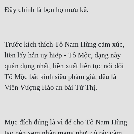
Tu Chân
Đây chính là bọn họ mưu kế.
Tu Tiên
Tội Phạm
Vô Địch
Trước kích thích Tô Nam Hùng cảm xúc, 
liền lấy hắn uy hiếp - Tô Mộc, dạng này 
Võ Hiệp
quản dụng nhất, liền xuất liên tục nói đối 
Võng Du
Tô Mộc bất kính siêu phàm giả, đều là 
Xuyên Không
Viên Vượng Hào an bài Tử Thị.
Xuyên Nhanh
Xuyên Sách
Xuyên Thư
Mục đích đúng là vì để cho Tô Nam Hùng 
Điền Văn
tạo nên xem nhân mạng như  cỏ rác cảm 