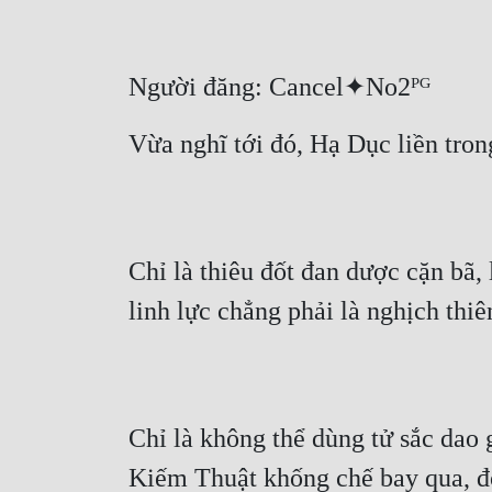
Người đăng: Cancel✦No2ᴾᴳ
Vừa nghĩ tới đó, Hạ Dục liền tro
Chỉ là thiêu đốt đan dược cặn bã,
linh lực chẳng phải là nghịch thiê
Chỉ là không thể dùng tử sắc dao 
Kiếm Thuật khống chế bay qua, đo