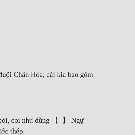
 Muội Chân Hỏa, cái kia bao gồm 
m cỏi, coi như dùng 【  】 Ngự 
ớc thép.