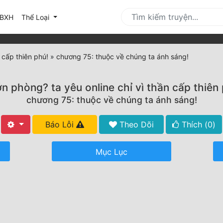
urrent)
BXH
Thể Loại
 cấp thiên phú!
»
chương 75: thuộc về chúng ta ánh sáng!
 phòng? ta yêu online chỉ vì thần cấp thiên
chương 75: thuộc về chúng ta ánh sáng!
Báo Lỗi
Theo Dõi
Thích (
0
)
Mục Lục