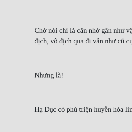
Chớ nói chi là cần nhờ gần như vậ
địch, vô địch qua đi vẫn như cũ c
Nhưng là!
Hạ Dục có phù triện huyễn hóa li