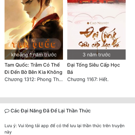
khoảng 1 năm trước
3 năm trước
Tam Quốc: Trẫm Có Thể
Đại Tống Siêu Cấp Học
Đi Đến Bờ Bên Kia Không
Bá
Chương 1312: Phong Thiện Thái Sơn (Đại Kết Cục)
Chương 1167: Hết.
Các Đại Năng Đã Để Lại Thần Thức
Lưu ý: Vui lòng tải app để có thể lưu lại thần thức trên truyện
này