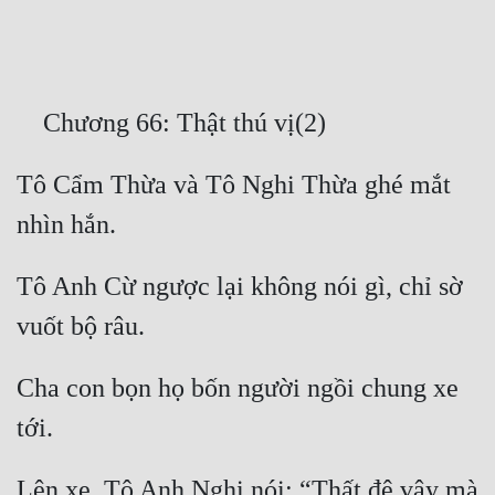
Free
Hậu Cung
Truyện Convert
Truyện Dịch
Tô Cẩm Thừa và Tô Nghi Thừa ghé mắt 
Truyện Nhập Môn
Truyện ngắn
Tô Anh Cừ ngược lại không nói gì, chỉ sờ 
Xa Lộ Dịch
Cung Đấu
Cha con bọn họ bốn người ngồi chung xe 
Cạnh Kỹ
Cổ Tiên Hiệp
Lên xe, Tô Anh Nghi nói: “Thất đệ vậy mà 