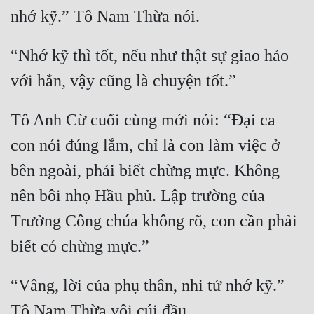
Tu Chân
Tu Tiên
“Nhớ kỹ thì tốt, nếu như thật sự giao hảo 
Tội Phạm
Vô Địch
Tô Anh Cừ cuối cùng mới nói: “Đại ca 
Võ Hiệp
con nói đúng lắm, chỉ là con làm việc ở 
Võng Du
bên ngoài, phải biết chừng mực. Không 
Xuyên Không
nên bôi nhọ Hầu phủ. Lập trường của 
Xuyên Nhanh
Trưởng Công chúa không rõ, con cần phải 
Xuyên Sách
Xuyên Thư
“Vâng, lời của phụ thân, nhi tử nhớ kỹ.” 
Điền Văn