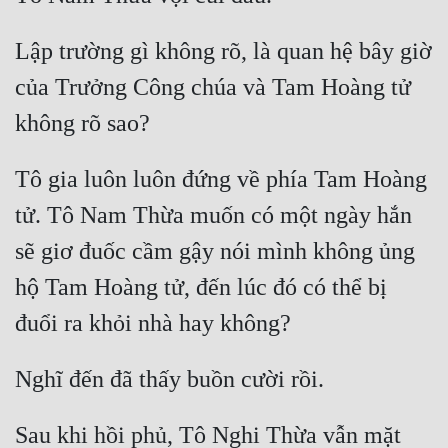
Đô Thị
Lập trường gì không rõ, là quan hệ bây giờ 
Đông Phương
của Trưởng Công chúa và Tam Hoàng tử 
Đông Phương Huyền Huyễn
Đồng Nhân
Tô gia luôn luôn đứng về phía Tam Hoàng 
Cẩu Đạo Trường Sinh
tử. Tô Nam Thừa muốn có một ngày hắn 
sẽ giơ đuốc cầm gậy nói mình không ủng 
Ngự Thú
hộ Tam Hoàng tử, đến lúc đó có thể bị 
Truyện Nam
Truyện Nữ
Vô Địch Lưu
Xây Dựng Thế Lực
Sau khi hồi phủ, Tô Nghi Thừa vẫn mặt 
Đam Mỹ