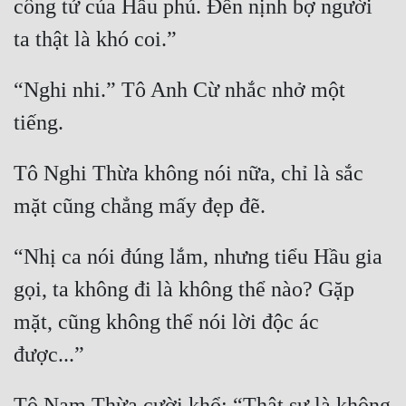
công tử của Hầu phủ. Đến nịnh bợ người 
Mưu Mô
Mạt Thế
“Nghi nhi.” Tô Anh Cừ nhắc nhở một 
Mỹ Thực
Ngôn Tình
Tô Nghi Thừa không nói nữa, chỉ là sắc 
Ngược
Nữ Cường
Nữ Phụ
“Nhị ca nói đúng lắm, nhưng tiểu Hầu gia 
gọi, ta không đi là không thể nào? Gặp 
Phong Thủy - Tâm Linh
mặt, cũng không thể nói lời độc ác 
Phương Tây
Phản Phái
Quan Trường
Tô Nam Thừa cười khổ: “Thật sự là không 