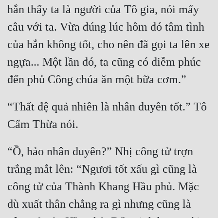
Hài Hước
hắn thấy ta là người của Tô gia, nói mấy 
Hệ Thống
câu với ta. Vừa đúng lúc hôm đó tâm tình 
Học Đường
của hắn không tốt, cho nên đã gọi ta lên xe 
ngựa... Một lần đó, ta cũng có diễm phúc 
Khoa Huyễn
Khoa Huyễn Không Gian
Kinh Dị
“Thất đệ quả nhiên là nhân duyên tốt.” Tô 
Kiếm Hiệp
Kỳ Huyễn
“Ồ, hảo nhân duyên?” Nhị công tử trợn 
Kỳ Ảo
trắng mắt lên: “Ngươi tốt xấu gì cũng là 
Linh Dị
công tử của Thành Khang Hầu phủ. Mặc 
Làm Giàu
dù xuất thân chẳng ra gì nhưng cũng là 
Lịch Sử