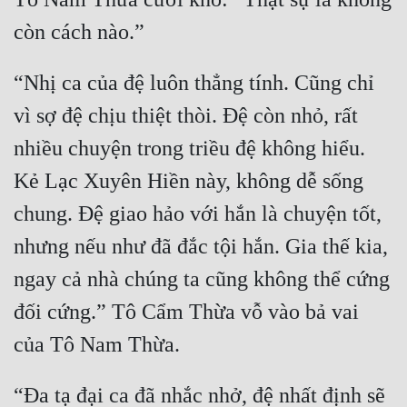
Quân Sự
Sảng Văn
“Nhị ca của đệ luôn thẳng tính. Cũng chỉ 
Sắc
vì sợ đệ chịu thiệt thòi. Đệ còn nhỏ, rất 
Sủng
nhiều chuyện trong triều đệ không hiểu. 
Thanh Xuân
Kẻ Lạc Xuyên Hiền này, không dễ sống 
Tiên Hiệp
chung. Đệ giao hảo với hắn là chuyện tốt, 
nhưng nếu như đã đắc tội hắn. Gia thế kia, 
Tiểu Thuyết
ngay cả nhà chúng ta cũng không thể cứng 
Trinh Thám
đối cứng.” Tô Cẩm Thừa vỗ vào bả vai 
Triều Đấu
Trùng Sinh
Trọng Sinh
“Đa tạ đại ca đã nhắc nhở, đệ nhất định sẽ 