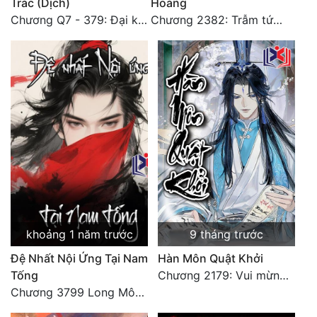
Trác (Dịch)
Hoàng
Chương Q7 - 379: Đại kết cục: Về nhà là phải vui vẻ. (2)
Chương 2382: Trẫm tức hết thảy (*Đại Kết Cục) (2)
khoảng 1 năm trước
9 tháng trước
Đệ Nhất Nội Ứng Tại Nam
Hàn Môn Quật Khởi
Tống
Chương 2179: Vui mừng khôn xiết
Chương 3799 Long Môn Thập Lục, Cô Đỉnh Ánh Sáng Mặt Trời