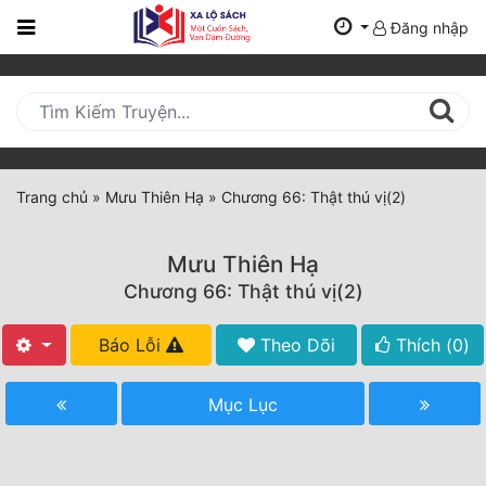
Đăng nhập
Trang
Chủ
Mới
Cập
Nhật
Trang chủ
»
Mưu Thiên Hạ
»
Chương 66: Thật thú vị(2)
(current)
BXH
Mưu Thiên Hạ
Thể Loại
Chương 66: Thật thú vị(2)
Báo Lỗi
Theo Dõi
Thích (
0
)
Tất Cả
Truyện Mới Ra
Mục Lục
Hoàn Thành