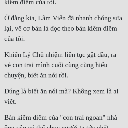
Tu Chân
Ở đằng kia, Lâm Viễn đã nhanh chóng sửa 
Tu Tiên
lại, về cơ bản là đọc theo bản kiểm điểm 
Tội Phạm
Vô Địch
Võ Hiệp
Khiến Lý Chủ nhiệm liên tục gật đầu, ra 
Võng Du
vẻ con trai mình cuối cùng cũng hiểu 
Xuyên Không
Xuyên Nhanh
Đúng là biết ăn nói mà? Không xem là ai 
Xuyên Sách
Xuyên Thư
Bản kiểm điểm của "con trai ngoan" nhà 
Điền Văn