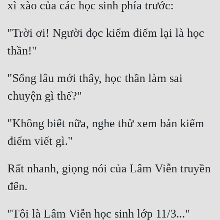
Cổ Đại
Du Hí
"Trời ơi! Người đọc kiểm điểm lại là học 
Dã Sử
Dị Giới
"Sống lâu mới thấy, học thần làm sai 
Dị Năng
Gia Đấu
"Không biết nữa, nghe thử xem bản kiểm 
Góc Nhìn Nam
Góc Nhìn Nữ
Huyền Huyễn
Rất nhanh, giọng nói của Lâm Viễn truyền 
Huyền Nghi
Huyền Ảo