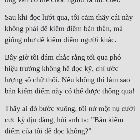
Đô Thị
Sau khi đọc lướt qua, tôi cảm thấy cái này 
Đông Phương
không phải để kiểm điểm bản thân, mà 
Đông Phương Huyền Huyễn
Đồng Nhân
Bây giờ tôi dám chắc rằng tối qua phó 
Cẩu Đạo Trường Sinh
hiệu trưởng không hề đọc kỹ, chỉ ước 
Ngự Thú
lượng số chữ thôi. Nếu không thì làm sao 
Truyện Nam
Truyện Nữ
Thấy ai đó bước xuống, tôi nở một nụ cười 
Vô Địch Lưu
cực kỳ dịu dàng, hỏi anh ta: "Bản kiểm 
Xây Dựng Thế Lực
Đam Mỹ