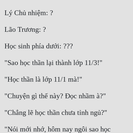
Hài Hước
Hệ Thống
Học Đường
Khoa Huyễn
Khoa Huyễn Không Gian
Kinh Dị
Kiếm Hiệp
Kỳ Huyễn
Kỳ Ảo
Linh Dị
Làm Giàu
"Nói mới nhớ, hôm nay ngôi sao học 
Lịch Sử