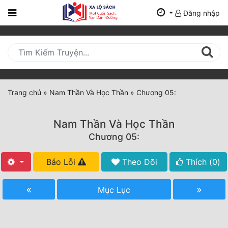
Đăng nhập
Trang
Chủ
Mới
Cập
Nhật
Trang chủ
»
Nam Thần Và Học Thần
»
Chương 05:
(current)
BXH
Nam Thần Và Học Thần
Thể Loại
Chương 05:
Báo Lỗi
Theo Dõi
Thích (
0
)
Tất Cả
Truyện Mới Ra
Mục Lục
Hoàn Thành