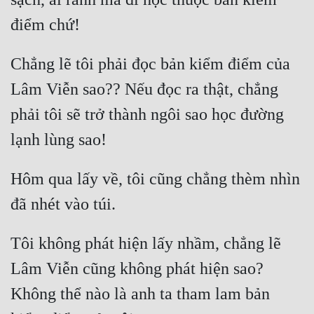
Quân Sự
Sảng Văn
Chẳng lẽ tôi phải đọc bản kiểm điểm của 
Sắc
Lâm Viễn sao?? Nếu đọc ra thật, chẳng 
Sủng
phải tôi sẽ trở thành ngôi sao học đường 
Thanh Xuân
Tiên Hiệp
Hôm qua lấy về, tôi cũng chẳng thèm nhìn 
Tiểu Thuyết
Trinh Thám
Tôi không phát hiện lấy nhầm, chẳng lẽ 
Triều Đấu
Lâm Viễn cũng không phát hiện sao? 
Trùng Sinh
Không thể nào là anh ta tham lam bản 
Trọng Sinh