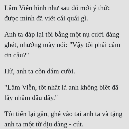
Lâm Viễn hình như sau đó mới ý thức 
Đẹp
Đẹp Hiệp
Anh ta đáp lại tôi bằng một nụ cười đáng 
Tính Cách Nhân Vật :
ghét, nhướng mày nói: "Vậy tôi phải cảm 
Cơ Trí
Sát Phạt Quyết Đoán
Vô Sỉ
Điềm Đạm
"Lâm Viễn, tốt nhất là anh không biết đã 
Tôi tiến lại gần, ghé vào tai anh ta và tặng 