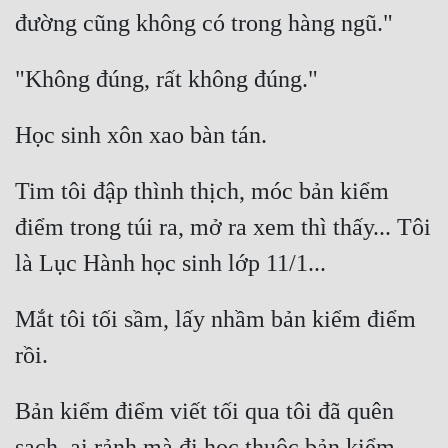
Mưu Mô
Mạt Thế
Mỹ Thực
Ngôn Tình
Tim tôi đập thình thịch, móc bản kiểm 
Ngược
điểm trong túi ra, mở ra xem thì thấy... Tôi 
Nữ Cường
Nữ Phụ
Mắt tôi tối sầm, lấy nhầm bản kiểm điểm 
Phong Thủy - Tâm Linh
Phương Tây
Phản Phái
Bản kiểm điểm viết tối qua tôi đã quên 
Quan Trường
sạch, ai rảnh mà đi học thuộc bản kiểm 