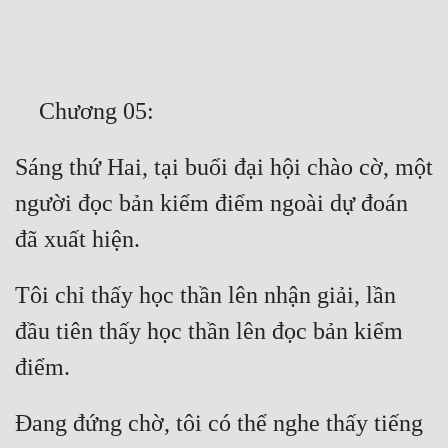
Free
Hậu Cung
Truyện Convert
Truyện Dịch
Sáng thứ Hai, tại buổi đại hội chào cờ, một 
Truyện Nhập Môn
người đọc bản kiểm điểm ngoài dự đoán 
Truyện ngắn
Xa Lộ Dịch
Tôi chỉ thấy học thần lên nhận giải, lần 
đầu tiên thấy học thần lên đọc bản kiểm 
Cung Đấu
Cạnh Kỹ
Đang đứng chờ, tôi có thể nghe thấy tiếng 
Cổ Tiên Hiệp