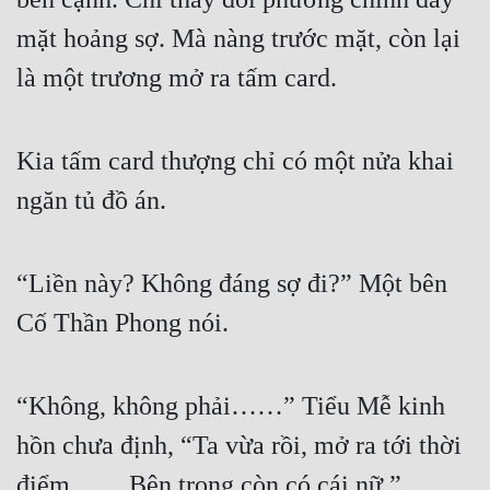
Hài Hước
mặt hoảng sợ. Mà nàng trước mặt, còn lại 
Hệ Thống
là một trương mở ra tấm card.
Học Đường
Khoa Huyễn
Kia tấm card thượng chỉ có một nửa khai 
Khoa Huyễn Không Gian
ngăn tủ đồ án.
Kinh Dị
Kiếm Hiệp
“Liền này? Không đáng sợ đi?” Một bên 
Kỳ Huyễn
Cố Thần Phong nói.
Kỳ Ảo
Linh Dị
“Không, không phải……” Tiểu Mễ kinh 
hồn chưa định, “Ta vừa rồi, mở ra tới thời 
Làm Giàu
điểm…… Bên trong còn có cái nữ.”
Lịch Sử