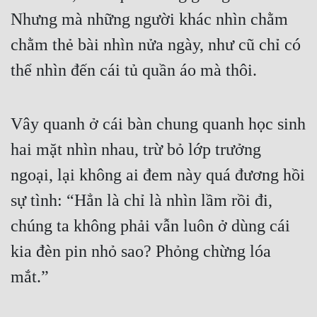
Nhưng mà những người khác nhìn chằm 
Quân Sự
chằm thẻ bài nhìn nửa ngày, như cũ chỉ có 
Sảng Văn
thể nhìn đến cái tủ quần áo mà thôi.
Sắc
Sủng
Vây quanh ở cái bàn chung quanh học sinh 
Thanh Xuân
hai mặt nhìn nhau, trừ bỏ lớp trưởng 
Tiên Hiệp
ngoại, lại không ai đem này quá đương hồi 
Tiểu Thuyết
sự tình: “Hẳn là chỉ là nhìn lầm rồi đi, 
Trinh Thám
chúng ta không phải vẫn luôn ở dùng cái 
Triều Đấu
kia đèn pin nhỏ sao? Phỏng chừng lóa 
mắt.”
Trùng Sinh
Trọng Sinh