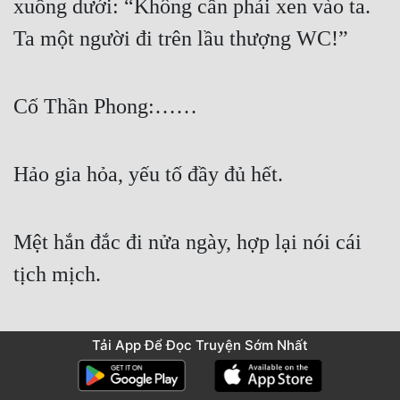
xuống dưới: “Không cần phải xen vào ta. 
Ta một người đi trên lầu thượng WC!”
Cố Thần Phong:……
Hảo gia hỏa, yếu tố đầy đủ hết.
Mệt hắn đắc đi nửa ngày, hợp lại nói cái 
tịch mịch.
Cố Tiêu Nhã vẫn không yên tâm, muốn 
Tải App Để Đọc Truyện Sớm Nhất
đuổi theo đi lên. Nhưng mà đi chưa được 