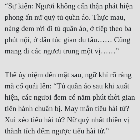
Đô Thị
“Sự kiện: Ngươi không cẩn thận phát hiện 
phong ấn nữ quỷ tủ quần áo. Thực mau, 
Đông Phương
nàng đem rời đi tủ quần áo, ở tiếp theo ba 
Đông Phương Huyền Huyễn
phút nội, ở dân túc gian du tẩu…… Cũng 
Đồng Nhân
mang đi các ngươi trung một vị……”
Cẩu Đạo Trường Sinh
Thể ủy niệm đến mặt sau, ngữ khí rõ ràng 
Ngự Thú
mà cổ quái lên: “Tủ quần áo sau khi xuất 
Truyện Nam
hiện, các ngươi đem có năm phút thời gian 
Truyện Nữ
tiến hành chuẩn bị. May mắn tiểu hài tử? 
Vô Địch Lưu
Xui xẻo tiểu hài tử? Nữ quỷ nhất thiên vị 
Xây Dựng Thế Lực
thành tích đếm ngược tiểu hài tử.”
Đam Mỹ