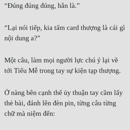
“Đúng đúng đúng, hẳn là.”
Tu Chân
Tu Tiên
“Lại nói tiếp, kia tấm card thượng là cái gì 
Tội Phạm
nội dung a?”
Vô Địch
Võ Hiệp
Một câu, làm mọi người lực chú ý lại về 
Võng Du
tới Tiểu Mễ trong tay sự kiện tạp thượng.
Xuyên Không
Xuyên Nhanh
Ở nàng bên cạnh thể ủy thuận tay cầm lấy 
Xuyên Sách
thẻ bài, đánh lên đèn pin, từng câu từng 
Xuyên Thư
chữ mà niệm đến:
Điền Văn