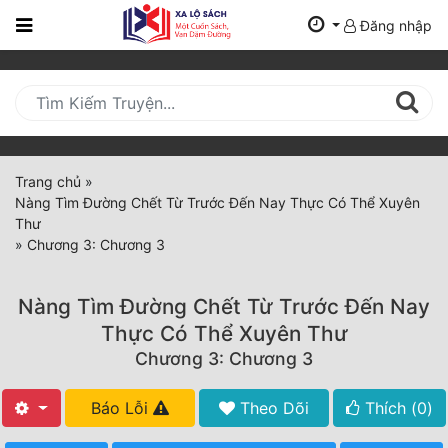
Đăng nhập
Trang
Chủ
Mới
Cập
Nhật
Trang chủ
»
(current)
Nàng Tìm Đường Chết Từ Trước Đến Nay Thực Có Thể Xuyên
BXH
Thư
»
Chương 3: Chương 3
Thể Loại
Nàng Tìm Đường Chết Từ Trước Đến Nay
Tất Cả
Thực Có Thể Xuyên Thư
Chương 3: Chương 3
Truyện Mới Ra
Hoàn Thành
Báo Lỗi
Theo Dõi
Thích (
0
)