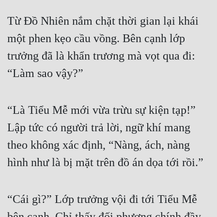
Cổ Đại
Từ Đồ Nhiên nắm chặt thời gian lại khái 
Du Hí
một phen kẹo cầu vồng. Bên cạnh lớp 
Dã Sử
trưởng đã là khẩn trương mà vọt qua đi: 
Dị Giới
“Làm sao vậy?”
Dị Năng
Gia Đấu
“Là Tiểu Mễ mới vừa trừu sự kiện tạp!” 
Góc Nhìn Nam
Lập tức có người trả lời, ngữ khí mang 
Góc Nhìn Nữ
theo không xác định, “Nàng, ách, nàng 
hình như là bị mặt trên đồ án dọa tới rồi.”
Huyền Huyễn
Huyền Nghi
“Cái gì?” Lớp trưởng vội đi tới Tiểu Mễ 
Huyền Ảo
bên cạnh. Chỉ thấy đối phương chính đầy 