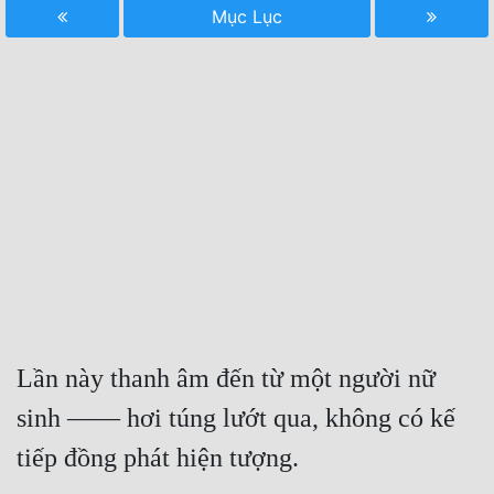
Mục Lục
Free
Hậu Cung
Truyện Convert
Truyện Dịch
Truyện Nhập Môn
Truyện ngắn
Xa Lộ Dịch
Lần này thanh âm đến từ một người nữ 
Cung Đấu
sinh —— hơi túng lướt qua, không có kế 
Cạnh Kỹ
tiếp đồng phát hiện tượng.
Cổ Tiên Hiệp