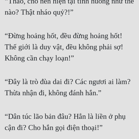
“Thảo, cho nên hiện tại tình huống như thế 
nào? Thật nháo quỷ?!”
“Đừng hoảng hốt, đều đừng hoảng hốt! 
Thế giới là duy vật, đều không phải sợ! 
Không cần chạy loạn!”
“Đây là trò đùa dai đi? Các ngươi ai làm? 
Thừa nhận đi, không đánh hắn.”
“Dân túc lão bản đâu? Hẳn là liền ở phụ 
cận đi? Cho hắn gọi điện thoại!”