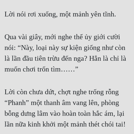
Đẹp
Lời nói rơi xuống, một mảnh yên tĩnh.
Đẹp Hiệp
Qua vài giây, mới nghe thể ủy giới cười 
Tính Cách Nhân Vật :
nói: “Này, loại này sự kiện giống như còn 
Cơ Trí
là lần đầu tiên trừu đến nga? Hẳn là chỉ là 
Sát Phạt Quyết Đoán
muốn chơi trốn tìm……”
Vô Sỉ
Điềm Đạm
Lời còn chưa dứt, chợt nghe trống rỗng 
“Phanh” một thanh âm vang lên, phòng 
bỗng dưng lâm vào hoàn toàn hắc ám, lại 
lần nữa kinh khởi một mảnh thét chói tai!