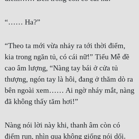
Mưu Mô
“…… Ha?”
Mạt Thế
Mỹ Thực
“Theo ta mới vừa nhảy ra tới thời điểm, 
Ngôn Tình
kia trong ngăn tủ, có cái nữ!” Tiểu Mễ đề 
Ngược
cao âm lượng, “Nàng tay bái ở cửa tủ 
Nữ Cường
thượng, ngón tay là hôi, đang ở thăm dò ra 
Nữ Phụ
bên ngoài xem…… Ai ngờ nháy mắt, nàng 
Phong Thủy - Tâm Linh
đã không thấy tăm hơi!”
Phương Tây
Phản Phái
Nàng nói lời này khi, thanh âm còn có 
điểm run, nhìn qua không giống nói dối. 
Quan Trường