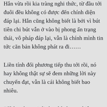
Hắn vừa rồi kia tràng nghi thức, từ đầu tới 
Tu Chân
đuôi đều không có được đến chính diện 
Tu Tiên
đáp lại. Hắn cũng không biết là bởi vì bút 
Tội Phạm
tiên chi bút vẫn ở vào bị phong ấn trạng 
Vô Địch
thái, vô pháp đáp lại, vẫn là chính mình tin 
Võ Hiệp
tức căn bản không phát ra đi……
Võng Du
Xuyên Không
Liền tính đối phương tiếp thu tới rồi, nó 
Xuyên Nhanh
hay không thật sự sẽ đem những lời này 
chuyển đạt, vẫn là cái không biết bao 
Xuyên Sách
nhiêu.
Xuyên Thư
Điền Văn