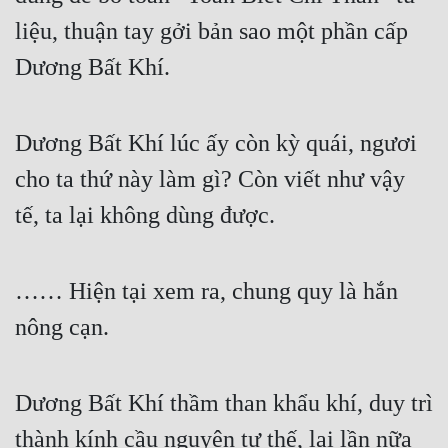
Hài Hước
liệu, thuận tay gởi bản sao một phần cấp 
Hệ Thống
Dương Bất Khí.
Học Đường
Khoa Huyễn
Dương Bất Khí lúc ấy còn kỳ quái, ngươi 
Khoa Huyễn Không Gian
cho ta thứ này làm gì? Còn viết như vậy 
Kinh Dị
tế, ta lại không dùng được.
Kiếm Hiệp
Kỳ Huyễn
…… Hiện tại xem ra, chung quy là hắn 
nông cạn.
Kỳ Ảo
Linh Dị
Dương Bất Khí thầm than khẩu khí, duy trì 
Làm Giàu
thành kính cầu nguyện tư thế, lại lần nữa 
Lịch Sử