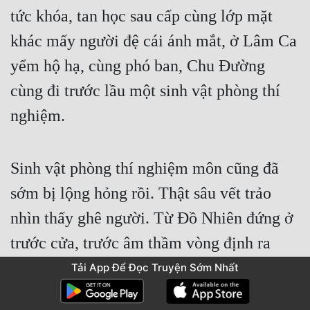
tức khóa, tan học sau cấp cùng lớp mặt 
khác mấy người đệ cái ánh mắt, ở Lâm Ca 
yểm hộ hạ, cùng phó ban, Chu Đường 
cùng đi trước lầu một sinh vật phòng thí 
nghiệm.
Sinh vật phòng thí nghiệm môn cũng đã 
sớm bị lộng hỏng rồi. Thật sâu vết trảo 
nhìn thấy ghê người. Từ Đồ Nhiên đứng ở 
trước cửa, trước âm thầm vòng định ra 
một mảnh nhỏ quốc thổ, lại phòng bị mà 
Tải App Để Đọc Truyện Sớm Nhất
triều mọi nơi nhìn xung quanh, xác nhận 