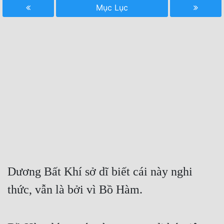
Mục Lục
Free
Hậu Cung
Truyện Convert
Truyện Dịch
Truyện Nhập Môn
Truyện ngắn
Xa Lộ Dịch
Dương Bất Khí sở dĩ biết cái này nghi 
Cung Đấu
thức, vẫn là bởi vì Bồ Hàm.
Cạnh Kỹ
Cổ Tiên Hiệp