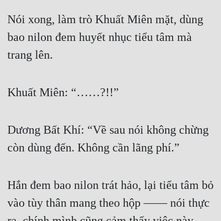
Nói xong, làm trò Khuất Miên mặt, dùng 
Đẹp
bao nilon đem huyết nhục tiểu tâm mà 
Đẹp Hiệp
trang lên.
Tính Cách Nhân Vật :
Cơ Trí
Khuất Miên: “……?!!”
Sát Phạt Quyết Đoán
Vô Sỉ
Dương Bất Khí: “Về sau nói không chừng 
Điềm Đạm
còn dùng đến. Không cần lãng phí.”
Hắn đem bao nilon trát hảo, lại tiểu tâm bỏ 
vào tùy thân mang theo hộp —— nói thực 
ra, chính mình cũng cảm thấy việc này 