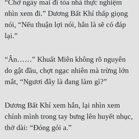
“Chờ ngày mai đi tòa nhà thực nghiệm 
Đô Thị
nhìn xem đi.” Dương Bất Khí thấp giọng 
Đông Phương
nói, “Nếu thuận lợi nói, hẳn là sẽ có đáp 
Đông Phương Huyền Huyễn
lại.”
Đồng Nhân
“Ân……” Khuất Miên không rõ nguyên 
Cẩu Đạo Trường Sinh
do gật đầu, chợt ngạc nhiên mà trừng lớn 
Ngự Thú
mắt, “Ngươi đây là đang làm gì?”
Truyện Nam
Truyện Nữ
Dương Bất Khí xem hắn, lại nhìn xem 
Vô Địch Lưu
chính mình trong tay bưng lên huyết nhục, 
thở dài: “Đóng gói a.”
Xây Dựng Thế Lực
Đam Mỹ