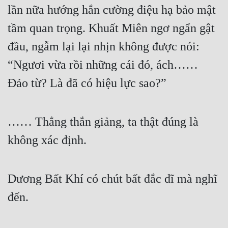
lần nữa hướng hắn cường điệu hạ bảo mật 
Quân Sự
tầm quan trọng. Khuất Miên ngơ ngẩn gật 
Sảng Văn
đầu, ngẫm lại lại nhịn không được nói: 
Sắc
“Ngươi vừa rồi những cái đó, ách…… 
Sủng
Đảo từ? Là đã có hiệu lực sao?”
Thanh Xuân
Tiên Hiệp
…… Thẳng thắn giảng, ta thật đúng là 
Tiểu Thuyết
không xác định.
Trinh Thám
Dương Bất Khí có chút bất đắc dĩ mà nghĩ 
Triều Đấu
đến.
Trùng Sinh
Trọng Sinh