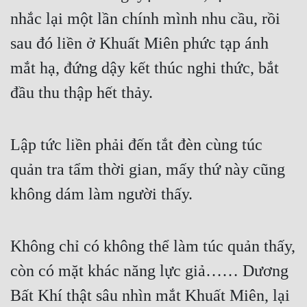
nhắc lại một lần chính mình nhu cầu, rồi 
Mưu Mô
sau đó liền ở Khuất Miên phức tạp ánh 
Mạt Thế
mắt hạ, đứng dậy kết thúc nghi thức, bắt 
Mỹ Thực
đầu thu thập hết thảy.
Ngôn Tình
Ngược
Lập tức liền phải đến tắt đèn cùng túc 
Nữ Cường
quản tra tẩm thời gian, mấy thứ này cũng 
Nữ Phụ
không dám làm người thấy.
Phong Thủy - Tâm Linh
Không chỉ có không thể làm túc quản thấy, 
Phương Tây
còn có mặt khác năng lực giả…… Dương 
Phản Phái
Bất Khí thật sâu nhìn mắt Khuất Miên, lại 
Quan Trường