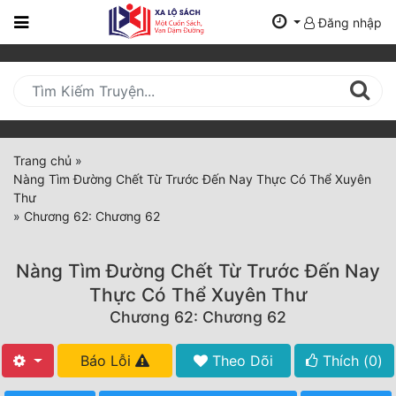
Đăng nhập
Trang
Chủ
Mới
Cập
Nhật
Trang chủ
»
(current)
Nàng Tìm Đường Chết Từ Trước Đến Nay Thực Có Thể Xuyên
BXH
Thư
»
Chương 62: Chương 62
Thể Loại
Nàng Tìm Đường Chết Từ Trước Đến Nay
Tất Cả
Thực Có Thể Xuyên Thư
Chương 62: Chương 62
Truyện Mới Ra
Hoàn Thành
Báo Lỗi
Theo Dõi
Thích (
0
)