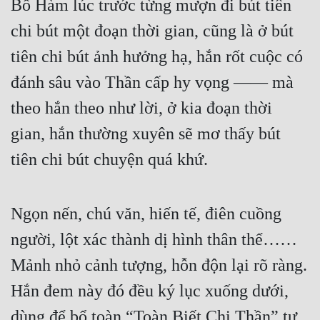
Bồ Hàm lúc trước từng mượn đi bút tiên 
Cổ Đại
chi bút một đoạn thời gian, cũng là ở bút 
Du Hí
tiên chi bút ảnh hưởng hạ, hắn rốt cuộc có 
Dã Sử
đánh sâu vào Thần cấp hy vọng —— mà 
Dị Giới
theo hắn theo như lời, ở kia đoạn thời 
Dị Năng
gian, hắn thường xuyên sẽ mơ thấy bút 
Gia Đấu
tiên chi bút chuyện quá khứ.
Góc Nhìn Nam
Góc Nhìn Nữ
Ngọn nến, chú văn, hiến tế, điên cuồng 
người, lột xác thành dị hình thân thể…… 
Huyền Huyễn
Mảnh nhỏ cảnh tượng, hỗn độn lại rõ ràng. 
Huyền Nghi
Hắn đem này đó đều ký lục xuống dưới, 
Huyền Ảo
dùng để bổ toàn “Toàn Biết Chi Thần” tư 