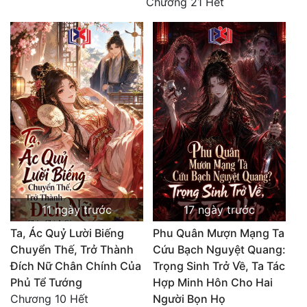
Chương 21 Hết
11 ngày trước
17 ngày trước
Ta, Ác Quỷ Lười Biếng
Phu Quân Mượn Mạng Ta
Chuyển Thế, Trở Thành
Cứu Bạch Nguyệt Quang:
Đích Nữ Chân Chính Của
Trọng Sinh Trở Về, Ta Tác
Phủ Tể Tướng
Hợp Minh Hôn Cho Hai
Chương 10 Hết
Người Bọn Họ