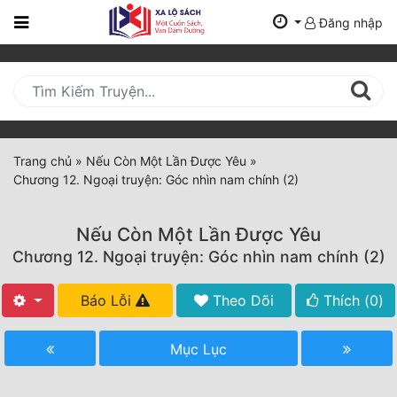
Đăng nhập
Trang
Chủ
Mới
Cập
Nhật
Trang chủ
»
Nếu Còn Một Lần Được Yêu
»
(current)
Chương 12. Ngoại truyện: Góc nhìn nam chính (2)
BXH
Thể Loại
Nếu Còn Một Lần Được Yêu
Chương 12. Ngoại truyện: Góc nhìn nam chính (2)
Tất Cả
Báo Lỗi
Theo Dõi
Thích (
0
)
Truyện Mới Ra
Mục Lục
Hoàn Thành