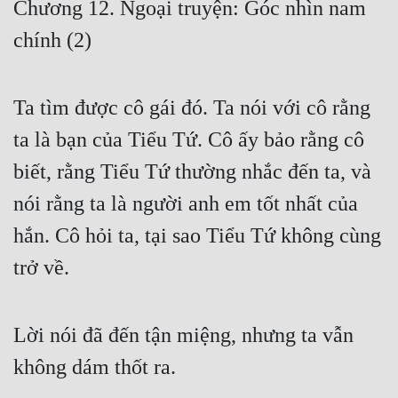
Chương 12. Ngoại truyện: Góc nhìn nam
Free
chính (2)
Hậu Cung
Truyện Convert
Ta tìm được cô gái đó. Ta nói với cô rằng
Truyện Dịch
ta là bạn của Tiểu Tứ. Cô ấy bảo rằng cô
biết, rằng Tiểu Tứ thường nhắc đến ta, và
Truyện Nhập Môn
nói rằng ta là người anh em tốt nhất của
Truyện ngắn
hắn. Cô hỏi ta, tại sao Tiểu Tứ không cùng
Xa Lộ Dịch
trở về.
Cung Đấu
Lời nói đã đến tận miệng, nhưng ta vẫn
Cạnh Kỹ
không dám thốt ra.
Cổ Tiên Hiệp