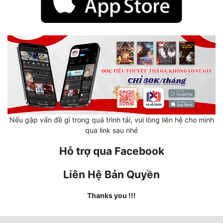
Quân Sự
Sảng Văn
Sắc
Sủng
Thanh Xuân
Tiên Hiệp
Nếu gặp vấn đề gì trong quá trình tải, vui lòng liên hệ cho mình
qua link sau nhé
Tiểu Thuyết
Hỗ trợ qua Facebook
Trinh Thám
Liên Hệ Bản Quyền
Triều Đấu
Trùng Sinh
Thanks you !!!
Trọng Sinh