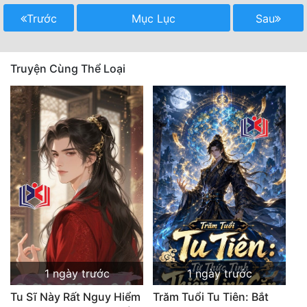
Tu Chân
Trước
Mục Lục
Sau
Tu Tiên
Truyện Cùng Thể Loại
Tội Phạm
Vô Địch
Võ Hiệp
Võng Du
Xuyên Không
Xuyên Nhanh
Xuyên Sách
Xuyên Thư
1 ngày trước
1 ngày trước
Điền Văn
Tu Sĩ Này Rất Nguy Hiểm
Trăm Tuổi Tu Tiên: Bắt