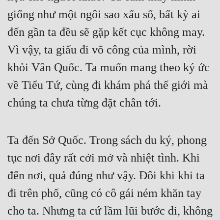
Hài Hước
giống như một ngôi sao xấu số, bất kỳ ai
Hệ Thống
đến gần ta đều sẽ gặp kết cục không may.
Học Đường
Vì vậy, ta giấu đi võ công của mình, rời
Khoa Huyễn
khỏi Vân Quốc. Ta muốn mang theo ký ức
Khoa Huyễn Không Gian
về Tiểu Tứ, cùng đi khám phá thế giới mà
chúng ta chưa từng đặt chân tới.
Kinh Dị
Kiếm Hiệp
Ta đến Sở Quốc. Trong sách du ký, phong
Kỳ Huyễn
tục nơi đây rất cởi mở và nhiệt tình. Khi
Kỳ Ảo
đến nơi, quả đúng như vậy. Đôi khi khi ta
Linh Dị
đi trên phố, cũng có cô gái ném khăn tay
Làm Giàu
cho ta. Nhưng ta cứ lầm lũi bước đi, không
Lịch Sử