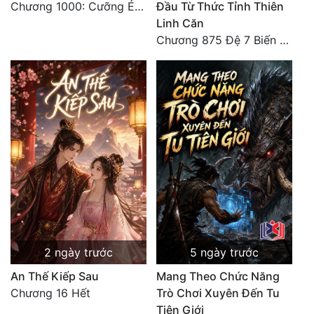
Chương 1000: Cưỡng Ép Kẻ Khác
Đầu Từ Thức Tỉnh Thiên
Đô Thị
Linh Căn
Đông Phương
Chương 875 Đệ 7 Biến Thánh Long Biến!
Đông Phương Huyền Huyễn
Đồng Nhân
Cẩu Đạo Trường Sinh
Ngự Thú
Truyện Nam
Truyện Nữ
2 ngày trước
5 ngày trước
Vô Địch Lưu
An Thế Kiếp Sau
Mang Theo Chức Năng
Xây Dựng Thế Lực
Chương 16 Hết
Trò Chơi Xuyên Đến Tu
Tiên Giới
Đam Mỹ