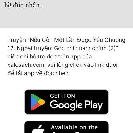
hề đón nhận.
Mưu Mô
Mạt Thế
Mỹ Thực
Truyện "Nếu Còn Một Lần Được Yêu Chương
Ngôn Tình
12. Ngoại truyện: Góc nhìn nam chính (2)"
hiện chỉ hỗ trợ đọc trên app của
Ngược
xalosach.com, vui lòng click vào link dưới
Nữ Cường
để tải app về đọc nhé :
Nữ Phụ
Phong Thủy - Tâm Linh
Phương Tây
Phản Phái
Quan Trường