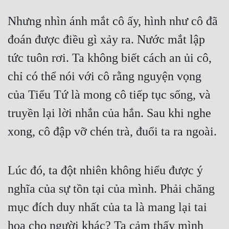
Cổ Đại
Nhưng nhìn ánh mắt cô ấy, hình như cô đã
Du Hí
đoán được điều gì xảy ra. Nước mắt lập
Dã Sử
tức tuôn rơi. Ta không biết cách an ủi cô,
Dị Giới
chỉ có thể nói với cô rằng nguyện vọng
Dị Năng
của Tiểu Tứ là mong cô tiếp tục sống, và
Gia Đấu
truyền lại lời nhắn của hắn. Sau khi nghe
xong, cô đập vỡ chén trà, đuổi ta ra ngoài.
Góc Nhìn Nam
Góc Nhìn Nữ
Lúc đó, ta đột nhiên không hiểu được ý
Huyền Huyễn
nghĩa của sự tồn tại của mình. Phải chăng
Huyền Nghi
mục đích duy nhất của ta là mang lại tai
Huyền Ảo
họa cho người khác? Ta cảm thấy mình