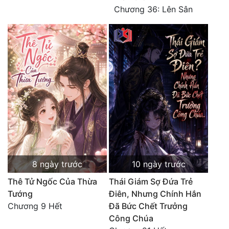
Chương 36: Lên Sân
Đẹp
Đẹp Hiệp
Tính Cách Nhân Vật :
Cơ Trí
Sát Phạt Quyết Đoán
Vô Sỉ
Điềm Đạm
8 ngày trước
10 ngày trước
Thê Tử Ngốc Của Thừa
Thái Giám Sợ Đứa Trẻ
Tướng
Điên, Nhưng Chính Hắn
Chương 9 Hết
Đã Bức Chết Trưởng
Công Chúa