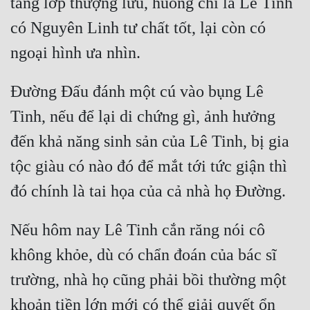
tầng lớp thượng lưu, huống chi là Lê Tinh 
có Nguyên Linh tư chất tốt, lại còn có 
Mưu Mô
Mạt Thế
Mỹ Thực
Đường Đấu đánh một cú vào bụng Lê 
Ngôn Tình
Tinh, nếu để lại di chứng gì, ảnh hưởng 
Ngược
đến khả năng sinh sản của Lê Tinh, bị gia 
tộc giàu có nào đó để mắt tới tức giận thì 
Nữ Cường
Nữ Phụ
Phong Thủy - Tâm Linh
Nếu hôm nay Lê Tinh cắn răng nói cô 
Phương Tây
không khỏe, dù có chẩn đoán của bác sĩ 
Phản Phái
trường, nhà họ cũng phải bồi thường một 
khoản tiền lớn mới có thể giải quyết ổn 
Quan Trường