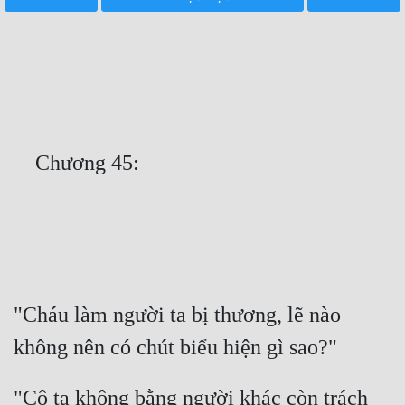
Free
Hậu Cung
Truyện Convert
Truyện Dịch
Truyện Nhập Môn
Truyện ngắn
Xa Lộ Dịch
Cung Đấu
"Cháu làm người ta bị thương, lẽ nào 
Cạnh Kỹ
Cổ Tiên Hiệp
"Cô ta không bằng người khác còn trách 