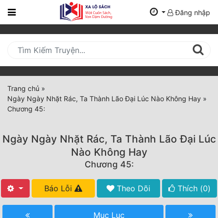
Đăng nhập
Trang
Chủ
Mới
Cập
Nhật
Trang chủ
»
(current)
Ngày Ngày Nhặt Rác, Ta Thành Lão Đại Lúc Nào Không Hay
»
BXH
Chương 45:
Thể Loại
Ngày Ngày Nhặt Rác, Ta Thành Lão Đại Lúc
Nào Không Hay
Tất Cả
Chương 45:
Truyện Mới Ra
Báo Lỗi
Theo Dõi
Thích (
0
)
Hoàn Thành
Mục Lục