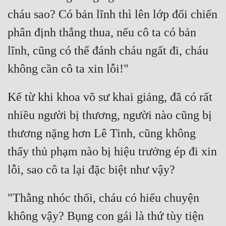
Cổ Đại
cháu sao? Có bản lĩnh thì lên lớp đối chiến 
Du Hí
phân định thắng thua, nếu cô ta có bản 
Dã Sử
lĩnh, cũng có thể đánh cháu ngất đi, cháu 
Dị Giới
Dị Năng
Kể từ khi khoa võ sư khai giảng, đã có rất 
Gia Đấu
nhiều người bị thương, người nào cũng bị 
Góc Nhìn Nam
thương nặng hơn Lê Tinh, cũng không 
Góc Nhìn Nữ
thấy thủ phạm nào bị hiệu trưởng ép đi xin 
Huyền Huyễn
Huyền Nghi
"Thằng nhóc thối, cháu có hiểu chuyện 
Huyền Ảo
không vậy? Bụng con gái là thứ tùy tiện 