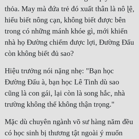
thỏa. May mà đứa trẻ đó xuất thân là nô ɭệ, 
Quân Sự
hiểu biết nông cạn, không biết được bên 
Sảng Văn
trong có những mánh khóe gì, mới khiến 
Sắc
nhà họ Đường chiếm được lợi, Đường Đấu 
Sủng
Thanh Xuân
Hiệu trưởng nói nặng nhẹ: "Bạn học 
Tiên Hiệp
Đường Đấu à, bạn học Lê Tinh dù sao 
Tiểu Thuyết
cũng là con gái, lại còn là song hắc, nhà 
Trinh Thám
Triều Đấu
Mặc dù chuyên ngành võ sư hàng năm đều 
Trùng Sinh
có học sinh bị thương tật ngoài ý muốn 
Trọng Sinh