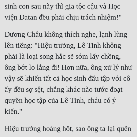
Đô Thị
sinh con sau này thì gia tộc cậu và Học 
Đông Phương
Đông Phương Huyền Huyễn
Dương Châu không thích nghe, lạnh lùng 
Đồng Nhân
lên tiếng: "Hiệu trưởng, Lê Tinh không 
phải là loại song hắc sẽ sớm lấy chồng, 
Cẩu Đạo Trường Sinh
ông bớt lo lắng đi! Hơn nữa, ông xử lý như 
Ngự Thú
vậy sẽ khiến tất cả học sinh đấu tập với cô 
Truyện Nam
ấy đều sợ sệt, chẳng khác nào tước đoạt 
quyền học tập của Lê Tinh, cháu có ý 
Truyện Nữ
Vô Địch Lưu
Xây Dựng Thế Lực
Hiệu trưởng hoảng hốt, sao ông ta lại quên 
Đam Mỹ