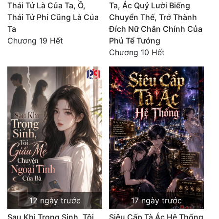
Thái Tử Là Của Ta, Ồ,
Ta, Ác Quỷ Lười Biếng
Thái Tử Phi Cũng Là Của
Chuyển Thế, Trở Thành
Ta
Đích Nữ Chân Chính Của
Chương 19 Hết
Phủ Tể Tướng
Chương 10 Hết
12 ngày trước
17 ngày trước
Sau Khi Trọng Sinh, Tôi
Siêu Cấp Tà Ác Hệ Thống