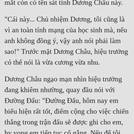
Đẹp
"Cái này... Chủ nhiệm Dương, tôi cũng là 
Đẹp Hiệp
vì an toàn tính mạng của học sinh mà, nếu 
anh không đồng ý, vậy anh nói phải làm 
Tính Cách Nhân Vật :
sao!" Trước mặt Dương Châu, hiệu trưởng 
Cơ Trí
Sát Phạt Quyết Đoán
Vô Sỉ
Dương Châu ngạo mạn nhìn hiệu trưởng 
Điềm Đạm
đang khiêm nhường, quay đầu nói với 
Đường Đấu: "Đường Đấu, hôm nay em 
biểu hiện rất tốt, điểm cộng cho việc chiến 
thắng trong trận đấu sẽ được ghi cho em, 
hy vọng em tiếp tục cố gắng. Nếu để tôi 