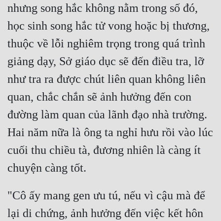
nhưng song hắc không nằm trong số đó, 
Tu Chân
học sinh song hắc tử vong hoặc bị thương, 
Tu Tiên
thuộc về lỗi nghiêm trọng trong quá trình 
Tội Phạm
giảng dạy, Sở giáo dục sẽ đến điều tra, lỡ 
Vô Địch
như tra ra được chút liên quan không liên 
Võ Hiệp
quan, chắc chắn sẽ ảnh hưởng đến con 
Võng Du
đường làm quan của lãnh đạo nhà trường. 
Xuyên Không
Hai năm nữa là ông ta nghỉ hưu rồi vào lúc 
cuối thu chiều tà, đương nhiên là càng ít 
Xuyên Nhanh
Xuyên Sách
Xuyên Thư
"Cô ấy mang gen ưu tú, nếu vì cậu mà để 
Điền Văn
lại di chứng, ảnh hưởng đến việc kết hôn 