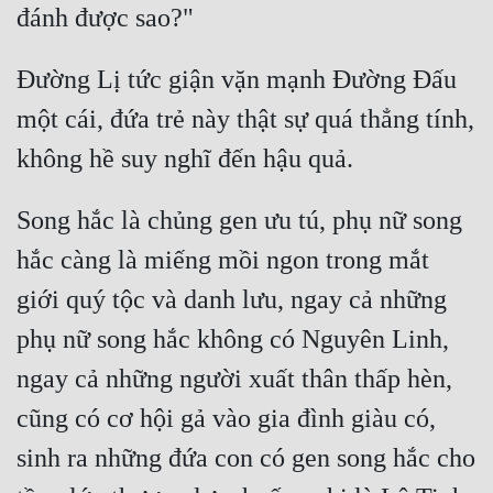
Hài Hước
Hệ Thống
Đường Lị tức giận vặn mạnh Đường Đấu 
Học Đường
một cái, đứa trẻ này thật sự quá thẳng tính, 
Khoa Huyễn
Khoa Huyễn Không Gian
Song hắc là chủng gen ưu tú, phụ nữ song 
Kinh Dị
hắc càng là miếng mồi ngon trong mắt 
Kiếm Hiệp
giới quý tộc và danh lưu, ngay cả những 
Kỳ Huyễn
phụ nữ song hắc không có Nguyên Linh, 
Kỳ Ảo
ngay cả những người xuất thân thấp hèn, 
Linh Dị
cũng có cơ hội gả vào gia đình giàu có, 
Làm Giàu
sinh ra những đứa con có gen song hắc cho 
Lịch Sử