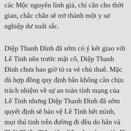
các Mộc nguyên linh giả, chỉ cần cho thời
Cổ Đại
gian, chắc chắn sẽ trở thành một y sư
Du Hí
nghiệp dư xuất sắc.
Dã Sử
Dị Giới
Diệp Thanh Đình đã sớm có ý kết giao với
Dị Năng
Lê Tinh nên trước mặt cô, Diệp Thanh
Gia Đấu
Đình chưa bao giờ tỏ ra vẻ chủ thuê. Mặc
Góc Nhìn Nam
dù hợp đồng quy định hắn không cần chịu
Góc Nhìn Nữ
trách nhiệm về sự an toàn tính mạng của
Huyền Huyễn
Lê Tinh nhưng Diệp Thanh Đình đã sớm
Huyền Nghi
quyết định sẽ bảo vệ Lê Tinh hết mình,
mọi thú tinh trên đường đi đều do hắn và
Huyền Ảo