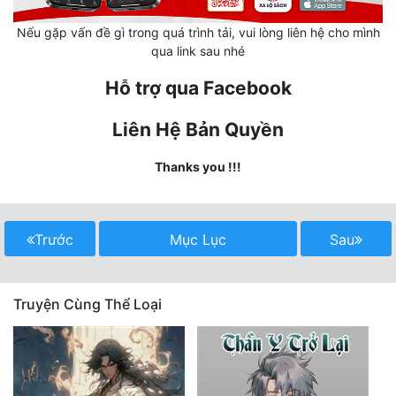
Quân Sự
Nếu gặp vấn đề gì trong quá trình tải, vui lòng liên hệ cho mình
qua link sau nhé
Sảng Văn
Hỗ trợ qua Facebook
Sắc
Liên Hệ Bản Quyền
Sủng
Thanks you !!!
Thanh Xuân
Tiên Hiệp
Trước
Mục Lục
Sau
Tiểu Thuyết
Trinh Thám
Truyện Cùng Thể Loại
Triều Đấu
Trùng Sinh
Trọng Sinh