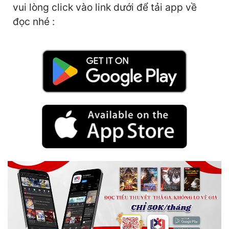
vui lòng click vào link dưới để tải app về
Mưu Mô
đọc nhé :
Mạt Thế
Mỹ Thực
Ngôn Tình
Ngược
Nữ Cường
Nữ Phụ
Phong Thủy - Tâm Linh
Phương Tây
Phản Phái
Quan Trường