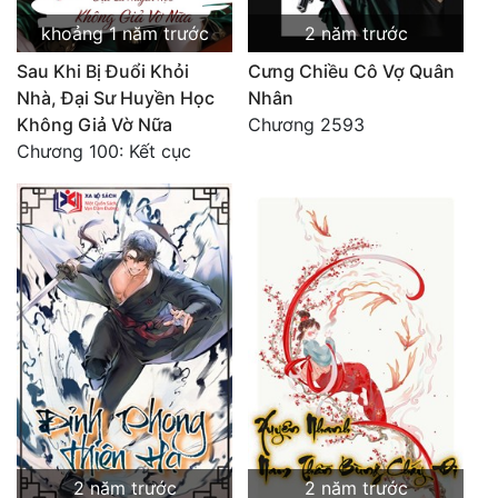
khoảng 1 năm trước
2 năm trước
Sau Khi Bị Đuổi Khỏi
Cưng Chiều Cô Vợ Quân
Nhà, Đại Sư Huyền Học
Nhân
Không Giả Vờ Nữa
Chương 2593
Chương 100: Kết cục
2 năm trước
2 năm trước