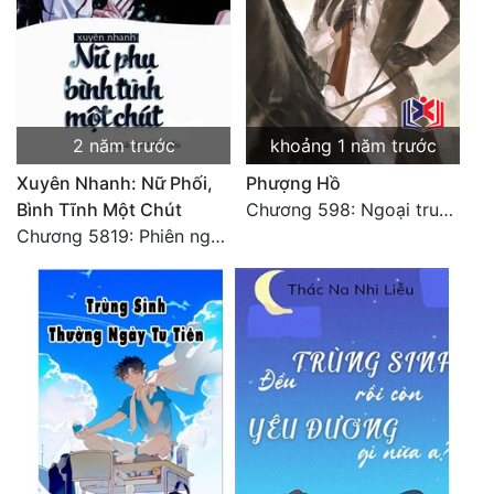
Đô Thị
Đông Phương
Đông Phương Huyền Huyễn
2 năm trước
khoảng 1 năm trước
Đồng Nhân
Xuyên Nhanh: Nữ Phối,
Phượng Hồ
Bình Tĩnh Một Chút
Chương 598: Ngoại truyện: Tiểu Tiểu Ký
Cẩu Đạo Trường Sinh
Chương 5819: Phiên ngoại: Trở lại STARS [HẾT]
Ngự Thú
Truyện Nam
Truyện Nữ
Vô Địch Lưu
Xây Dựng Thế Lực
Đam Mỹ