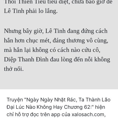
Thôi Thiên Tiếu tiêu diệt, chưa bao giờ để
Hài Hước
Lê Tinh phải lo lắng.
Hệ Thống
Học Đường
Nhưng bây giờ, Lê Tinh đang đứng cách
Khoa Huyễn
hắn hơn chục mét, đáng thương vô cùng,
Khoa Huyễn Không Gian
mà hắn lại không có cách nào cứu cô,
Kinh Dị
Diệp Thanh Đình đau lòng đến nỗi không
Kiếm Hiệp
thở nổi.
Kỳ Huyễn
Kỳ Ảo
Linh Dị
Truyện "Ngày Ngày Nhặt Rác, Ta Thành Lão
Đại Lúc Nào Không Hay Chương 62:" hiện
Làm Giàu
chỉ hỗ trợ đọc trên app của xalosach.com,
Lịch Sử