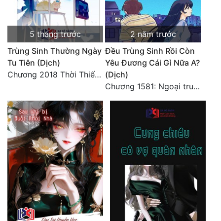
Đẹp
5 tháng trước
2 năm trước
Đẹp Hiệp
Trùng Sinh Thường Ngày
Đều Trùng Sinh Rồi Còn
Tu Tiên (Dịch)
Yêu Đương Cái Gì Nữa A?
Tính Cách Nhân Vật :
Chương 2018 Thời Thiếu Niên
(Dịch)
Cơ Trí
Chương 1581: Ngoại truyện 1 (9)
Sát Phạt Quyết Đoán
Vô Sỉ
Điềm Đạm