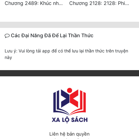
Chương 2489: Khúc nhạc dạo: Cuộc so đấu vô sỉ (Hoàn)
Chương 2128: 2128: Phiên Ngoại 10 Tô Cổ - Tiểu Hồng - Kết Thúc
Các Đại Năng Đã Để Lại Thần Thức
Lưu ý: Vui lòng tải app để có thể lưu lại thần thức trên truyện
này
Liên hệ bản quyền