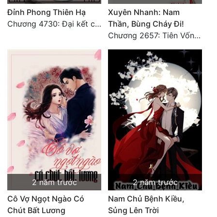
Đỉnh Phong Thiên Hạ
Xuyên Nhanh: Nam
Chương 4730: Đại kết cục
Thần, Bùng Cháy Đi!
Chương 2657: Tiên Vốn Vô Lương (15). HẾT.
2 năm trước
2 năm trước
Cô Vợ Ngọt Ngào Có
Nam Chủ Bệnh Kiều,
Chút Bất Lương
Sủng Lên Trời