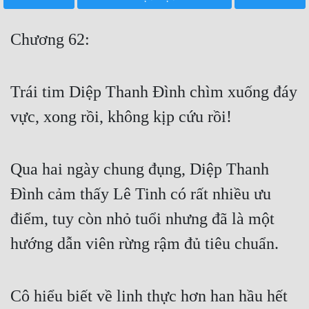
Free
Chương 62:
Hậu Cung
Truyện Convert
Trái tim Diệp Thanh Đình chìm xuống đáy
Truyện Dịch
vực, xong rồi, không kịp cứu rồi!
Truyện Nhập Môn
Truyện ngắn
Qua hai ngày chung đụng, Diệp Thanh
Xa Lộ Dịch
Đình cảm thấy Lê Tinh có rất nhiều ưu
điểm, tuy còn nhỏ tuổi nhưng đã là một
Cung Đấu
hướng dẫn viên rừng rậm đủ tiêu chuẩn.
Cạnh Kỹ
Cổ Tiên Hiệp
Cô hiểu biết về linh thực hơn han hầu hết