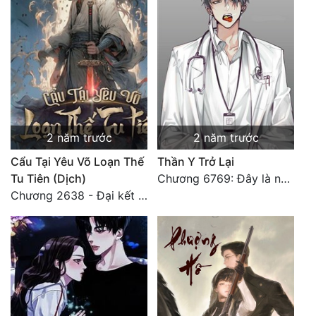
Tu Chân
Tu Tiên
Tội Phạm
Vô Địch
Võ Hiệp
2 năm trước
2 năm trước
Võng Du
Cẩu Tại Yêu Võ Loạn Thế
Thần Y Trở Lại
Tu Tiên (Dịch)
Chương 6769: Đây là nơi nào?
Xuyên Không
Chương 2638 - Đại kết cục (3)
Xuyên Nhanh
Xuyên Sách
Xuyên Thư
Điền Văn