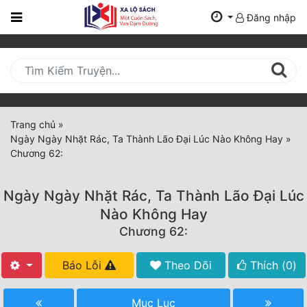
Đăng nhập
Trang
Chủ
Mới
Cập
Nhật
Trang chủ
»
(current)
Ngày Ngày Nhặt Rác, Ta Thành Lão Đại Lúc Nào Không Hay
»
BXH
Chương 62:
Thể Loại
Ngày Ngày Nhặt Rác, Ta Thành Lão Đại Lúc
Nào Không Hay
Tất Cả
Chương 62:
Truyện Mới Ra
Báo Lỗi
Theo Dõi
Thích (
0
)
Hoàn Thành
Mục Lục