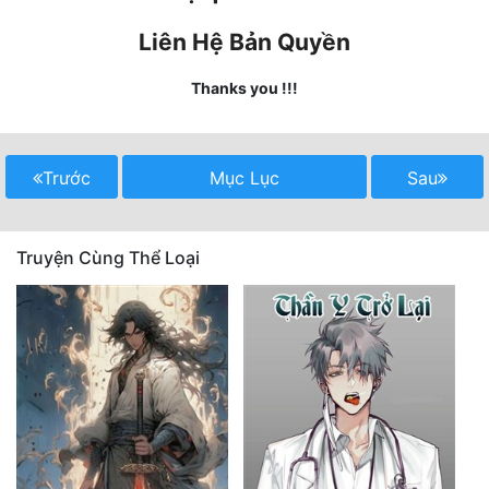
Quân Sự
Liên Hệ Bản Quyền
Sảng Văn
Thanks you !!!
Sắc
Sủng
Trước
Mục Lục
Sau
Thanh Xuân
Tiên Hiệp
Truyện Cùng Thể Loại
Tiểu Thuyết
Trinh Thám
Triều Đấu
Trùng Sinh
Trọng Sinh