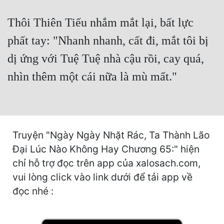
Hài Hước
Thôi Thiên Tiếu nhắm mắt lại, bất lực
Hệ Thống
phất tay: "Nhanh nhanh, cất đi, mắt tôi bị
Học Đường
dị ứng với Tuệ Tuệ nhà cậu rồi, cay quá,
Khoa Huyễn
nhìn thêm một cái nữa là mù mất."
Khoa Huyễn Không Gian
Kinh Dị
Kiếm Hiệp
Truyện "Ngày Ngày Nhặt Rác, Ta Thành Lão
Kỳ Huyễn
Đại Lúc Nào Không Hay Chương 65:" hiện
chỉ hỗ trợ đọc trên app của xalosach.com,
Kỳ Ảo
vui lòng click vào link dưới để tải app về
Linh Dị
đọc nhé :
Làm Giàu
Lịch Sử