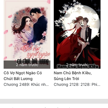
2 năm trước
2 năm trước
Cô Vợ Ngọt Ngào Có
Nam Chủ Bệnh Kiều,
Chút Bất Lương
Sủng Lên Trời
Chương 2489: Khúc nhạc dạo: Cuộc so đấu vô sỉ (Hoàn)
Chương 2128: 2128: Phiên Ngoại 10 Tô Cổ - Tiểu Hồng - Kết Thúc