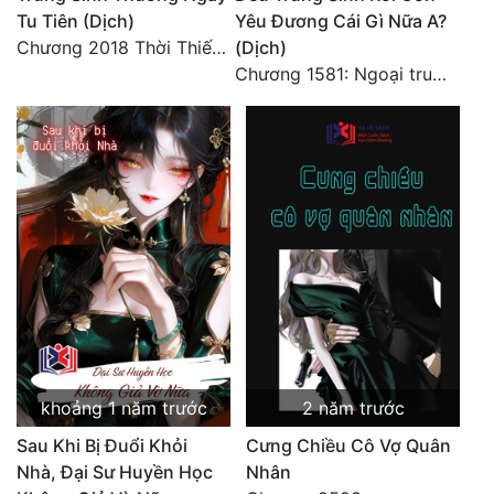
Tu Tiên (Dịch)
Yêu Đương Cái Gì Nữa A?
Đẹp
Chương 2018 Thời Thiếu Niên
(Dịch)
Chương 1581: Ngoại truyện 1 (9)
Đẹp Hiệp
Tính Cách Nhân Vật :
Cơ Trí
Sát Phạt Quyết Đoán
Vô Sỉ
Điềm Đạm
khoảng 1 năm trước
2 năm trước
Sau Khi Bị Đuổi Khỏi
Cưng Chiều Cô Vợ Quân
Nhà, Đại Sư Huyền Học
Nhân