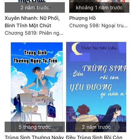
Đô Thị
2 năm trước
khoảng 1 năm trước
Đông Phương
Xuyên Nhanh: Nữ Phối,
Phượng Hồ
Bình Tĩnh Một Chút
Chương 598: Ngoại truyện: Tiểu Tiểu Ký
Đông Phương Huyền Huyễn
Chương 5819: Phiên ngoại: Trở lại STARS [HẾT]
Đồng Nhân
Cẩu Đạo Trường Sinh
Ngự Thú
Truyện Nam
Truyện Nữ
Vô Địch Lưu
Xây Dựng Thế Lực
5 tháng trước
2 năm trước
Trùng Sinh Thường Ngày
Đều Trùng Sinh Rồi Còn
Đam Mỹ