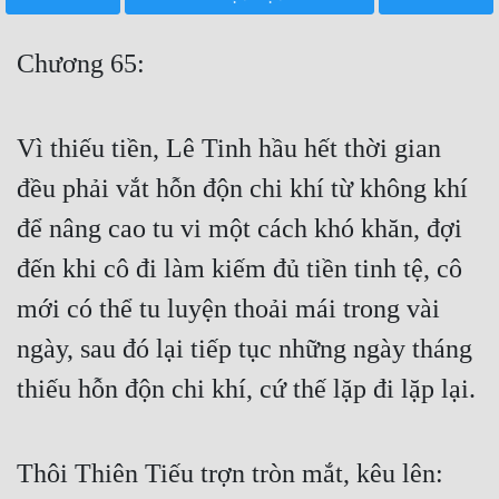
Free
Chương 65:
Hậu Cung
Truyện Convert
Vì thiếu tiền, Lê Tinh hầu hết thời gian
Truyện Dịch
đều phải vắt hỗn độn chi khí từ không khí
Truyện Nhập Môn
để nâng cao tu vi một cách khó khăn, đợi
Truyện ngắn
đến khi cô đi làm kiếm đủ tiền tinh tệ, cô
Xa Lộ Dịch
mới có thể tu luyện thoải mái trong vài
ngày, sau đó lại tiếp tục những ngày tháng
Cung Đấu
thiếu hỗn độn chi khí, cứ thế lặp đi lặp lại.
Cạnh Kỹ
Thôi Thiên Tiếu trợn tròn mắt, kêu lên:
Cổ Tiên Hiệp