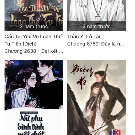
Tu Chân
Tu Tiên
2 năm trước
2 năm trước
Tội Phạm
Cẩu Tại Yêu Võ Loạn Thế
Thần Y Trở Lại
Vô Địch
Tu Tiên (Dịch)
Chương 6769: Đây là nơi nào?
Chương 2638 - Đại kết cục (3)
Võ Hiệp
Võng Du
Xuyên Không
Xuyên Nhanh
Xuyên Sách
Xuyên Thư
Điền Văn