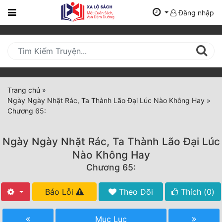
Đăng nhập
Trang
Chủ
Mới
Cập
Nhật
Trang chủ
»
(current)
Ngày Ngày Nhặt Rác, Ta Thành Lão Đại Lúc Nào Không Hay
»
BXH
Chương 65:
Thể Loại
Ngày Ngày Nhặt Rác, Ta Thành Lão Đại Lúc
Nào Không Hay
Tất Cả
Chương 65:
Truyện Mới Ra
Báo Lỗi
Theo Dõi
Thích (
0
)
Hoàn Thành
Mục Lục