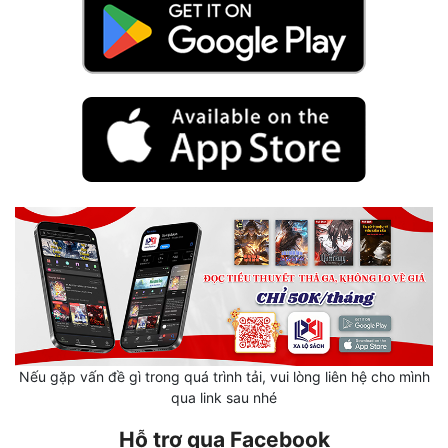
Mưu Mô
Mạt Thế
Mỹ Thực
Ngôn Tình
Ngược
Nữ Cường
Nữ Phụ
Phong Thủy - Tâm Linh
Phương Tây
Nếu gặp vấn đề gì trong quá trình tải, vui lòng liên hệ cho mình
qua link sau nhé
Phản Phái
Hỗ trợ qua Facebook
Quan Trường