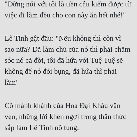
"Đừng nói với tôi là tiền cậu kiếm được từ
Cổ Đại
việc đi làm đều cho con này ăn hết nhé!"
Du Hí
Dã Sử
Lê Tinh gật đầu: "Nếu không thì còn vì
Dị Giới
sao nữa? Đã làm chủ của nó thì phải chăm
Dị Năng
sóc nó cả đời, tôi đã hứa với Tuệ Tuệ sẽ
Gia Đấu
không để nó đói bụng, đã hứa thì phải
Góc Nhìn Nam
làm"
Góc Nhìn Nữ
Huyền Huyễn
Cổ mảnh khảnh của Hoa Đại Khẩu vặn
Huyền Nghi
vẹo, những lời khen ngợi trong thần thức
sắp làm Lê Tinh nổ tung.
Huyền Ảo