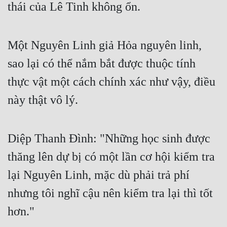
thái của Lê Tinh không ổn.
Cổ Đại
Du Hí
Một Nguyên Linh giả Hỏa nguyên linh,
Dã Sử
sao lại có thể nắm bắt được thuộc tính
Dị Giới
thực vật một cách chính xác như vậy, điều
Dị Năng
này thật vô lý.
Gia Đấu
Góc Nhìn Nam
Diệp Thanh Đình: "Những học sinh được
Góc Nhìn Nữ
thăng lên dự bị có một lần cơ hội kiểm tra
Huyền Huyễn
lại Nguyên Linh, mặc dù phải trả phí
Huyền Nghi
nhưng tôi nghĩ cậu nên kiểm tra lại thì tốt
hơn."
Huyền Ảo