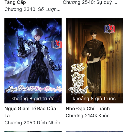
Tăng Cấp
Chương 2540: Sự quỷ dị của Lý Trường Phong
Chương 2340: Số Lượng Bất Túc!
Đẹp
Đẹp Hiệp
Tính Cách Nhân Vật :
Cơ Trí
Sát Phạt Quyết Đoán
Vô Sỉ
Điềm Đạm
khoảng 8 giờ trước
khoảng 8 giờ trước
Ngục Giam Tế Bào Của
Nho Đạo Chí Thánh
Ta
Chương 2140: Khóc
Chương 2050 Dính Nhớp