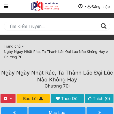
Đăng nhập
Trang
Chủ
Mới
Cập
Nhật
Trang chủ
»
(current)
Ngày Ngày Nhặt Rác, Ta Thành Lão Đại Lúc Nào Không Hay
»
BXH
Chương 70:
Thể Loại
Ngày Ngày Nhặt Rác, Ta Thành Lão Đại Lúc
Nào Không Hay
Tất Cả
Chương 70:
Truyện Mới Ra
Báo Lỗi
Theo Dõi
Thích (
0
)
Hoàn Thành
Mục Lục