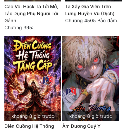
Đô Thị
Cao Võ: Hack Ta Tới Mở,
Ta Xây Gia Viên Trên
Tác Dụng Phụ Ngươi Tới
Lưng Huyền Vũ (Dịch)
Đông Phương
Gánh
Chương 4505 Bảo đảm nhất.
Chương 395:
Đông Phương Huyền Huyễn
Đồng Nhân
Cẩu Đạo Trường Sinh
Ngự Thú
Truyện Nam
Truyện Nữ
Vô Địch Lưu
khoảng 8 giờ trước
khoảng 8 giờ trước
Xây Dựng Thế Lực
Điên Cuồng Hệ Thống
Âm Dương Quỷ Y
Đam Mỹ