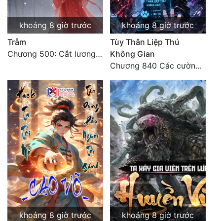
Tu Chân
khoảng 8 giờ trước
khoảng 8 giờ trước
Tu Tiên
Trẫm
Tùy Thân Liệp Thú
Tội Phạm
Chương 500: Cắt lương thực là có thể thu hồi Macao (1)
Không Gian
Chương 840 Các cường giả Hằng Tinh cấp khác đâu?
Vô Địch
Võ Hiệp
Võng Du
Xuyên Không
Xuyên Nhanh
Xuyên Sách
Xuyên Thư
Điền Văn
khoảng 8 giờ trước
khoảng 8 giờ trước