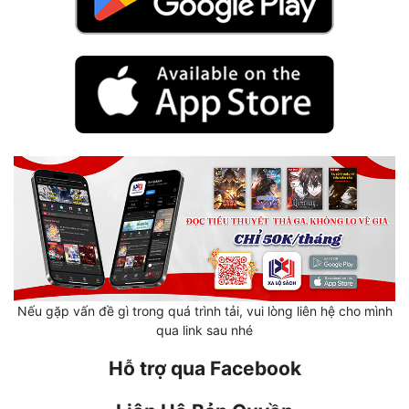
Mưu Mô
Mạt Thế
Mỹ Thực
Ngôn Tình
Ngược
Nữ Cường
Nữ Phụ
Phong Thủy - Tâm Linh
Nếu gặp vấn đề gì trong quá trình tải, vui lòng liên hệ cho mình
Phương Tây
qua link sau nhé
Phản Phái
Hỗ trợ qua Facebook
Quan Trường