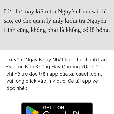
Hài Hước
Lỡ như máy kiểm tra Nguyên Linh sai thì
Hệ Thống
sao, cơ chế quản lý máy kiểm tra Nguyên
Học Đường
Linh cũng không phải là không có lỗ hổng.
Khoa Huyễn
Khoa Huyễn Không Gian
Kinh Dị
Truyện "Ngày Ngày Nhặt Rác, Ta Thành Lão
Kiếm Hiệp
Đại Lúc Nào Không Hay Chương 70:" hiện
Kỳ Huyễn
chỉ hỗ trợ đọc trên app của xalosach.com,
vui lòng click vào link dưới để tải app về
Kỳ Ảo
đọc nhé :
Linh Dị
Làm Giàu
Lịch Sử