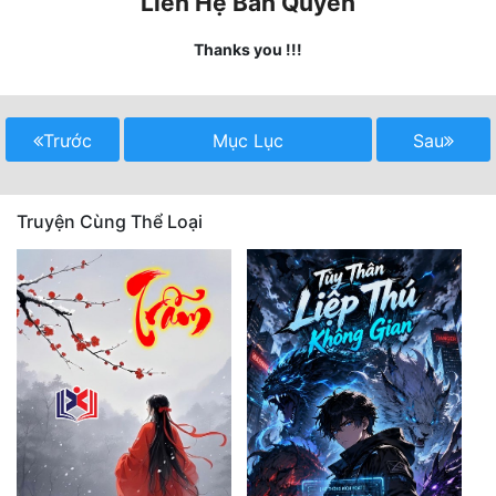
Liên Hệ Bản Quyền
Quân Sự
Thanks you !!!
Sảng Văn
Sắc
Trước
Mục Lục
Sau
Sủng
Thanh Xuân
Truyện Cùng Thể Loại
Tiên Hiệp
Tiểu Thuyết
Trinh Thám
Triều Đấu
Trùng Sinh
Trọng Sinh