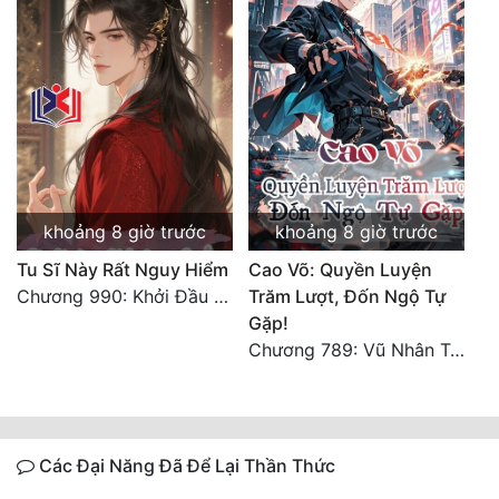
khoảng 8 giờ trước
khoảng 8 giờ trước
Tu Sĩ Này Rất Nguy Hiểm
Cao Võ: Quyền Luyện
Chương 990: Khởi Đầu Bất Thuận
Trăm Lượt, Đốn Ngộ Tự
Gặp!
Chương 789: Vũ Nhân Tộc niềm vui ngoài ý muốn (2)
Các Đại Năng Đã Để Lại Thần Thức