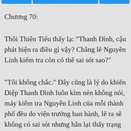
Free
Chương 70:
Hậu Cung
Truyện Convert
Thôi Thiên Tiếu thấy lạ: "Thanh Đình, cậu
Truyện Dịch
phát hiện ra điều gì vậy? Chẳng lẽ Nguyên
Truyện Nhập Môn
Linh kiểm tra còn có thể sai sót sao?"
Truyện ngắn
Xa Lộ Dịch
"Tôi không chắc." Đây cũng là lý do khiến
Diệp Thanh Đình luôn kìm nén không nói,
Cung Đấu
máy kiểm tra Nguyên Linh của mỗi thành
Cạnh Kỹ
phố đều do viện trưởng ban hành, lẽ ra sẽ
không có sai sót nhưng hắn lại thấy trạng
Cổ Tiên Hiệp