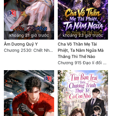
khoảng 21 giờ trước
khoảng 23 giờ trước
Âm Dương Quỷ Y
Cha Võ Thần Mẹ Tài
Chương 2530: Chết Như Thế Nào
Phiệt, Ta Nằm Ngửa Mà
Thắng Thì Thế Nào
Chương 915 Đạo lí đối nhân xử thế! Ta biết làm cơm là chuyện rất kỳ quái sao?