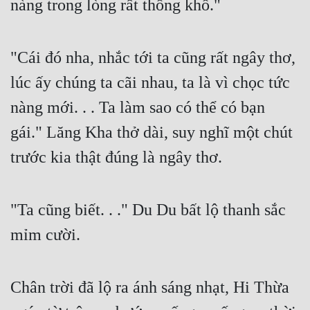
nàng trong lòng rất thống khổ."
Tu Chân
Tu Tiên
"Cái đó nha, nhắc tới ta cũng rất ngây thơ, 
Tội Phạm
lúc ấy chúng ta cãi nhau, ta là vì chọc tức 
Vô Địch
nàng mới. . . Ta làm sao có thể có bạn 
Võ Hiệp
gái." Lăng Kha thở dài, suy nghĩ một chút 
Võng Du
trước kia thật đúng là ngây thơ.
Xuyên Không
"Ta cũng biết. . ." Du Du bất lộ thanh sắc 
Xuyên Nhanh
mỉm cười.
Xuyên Sách
Xuyên Thư
Chân trời đã lộ ra ánh sáng nhạt, Hi Thừa 
Điền Văn