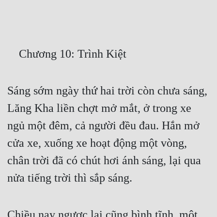
Free
Hậu Cung
    Chương 10: Trình Kiệt
Truyện Convert
Truyện Dịch
Sáng sớm ngày thứ hai trời còn chưa sáng, 
Truyện Nhập Môn
Lăng Kha liền chợt mở mắt, ở trong xe 
Truyện ngắn
ngủ một đêm, cả người đều đau. Hắn mở 
Xa Lộ Dịch
cửa xe, xuống xe hoạt động một vòng, 
chân trời đã có chút hơi ánh sáng, lại qua 
Cung Đấu
nửa tiếng trời thì sắp sáng.
Cạnh Kỹ
Cổ Tiên Hiệp
Chiều nay ngược lại cũng bình tĩnh, một 