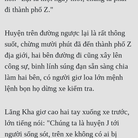
đi thành phố Z."
Đẹp
Đẹp Hiệp
Huyện trên đường ngược lại là rất thông 
Tính Cách Nhân Vật :
suốt, chừng mười phút đã đến thành phố Z 
Cơ Trí
địa giới, hai bên đường đi cũng xây lên 
công sự, binh lính súng đạn sẵn sàng chia 
Sát Phạt Quyết Đoán
làm hai bên, có người giơ loa lớn mệnh 
Vô Sỉ
lệnh bọn họ dừng xe kiểm tra.
Điềm Đạm
Lăng Kha giơ cao hai tay xuống xe trước, 
lớn tiếng nói: "Chúng ta là huyện J tới 
người sống sót, trên xe không có ai bị 