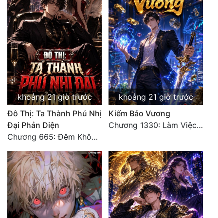
khoảng 21 giờ trước
khoảng 21 giờ trước
Đô Thị: Ta Thành Phú Nhị
Kiếm Bảo Vương
Đại Phản Diện
Chương 1330: Làm Việc Rồi (4/5)
Chương 665: Đêm Không Dấu Vết