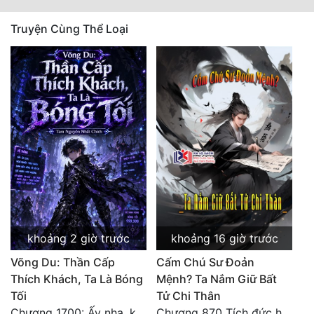
Truyện Cùng Thể Loại
khoảng 2 giờ trước
khoảng 16 giờ trước
Võng Du: Thần Cấp
Cấm Chú Sư Đoản
Thích Khách, Ta Là Bóng
Mệnh? Ta Nắm Giữ Bất
Tối
Tử Chi Thân
Chương 1700: Ấy nha, không có chuyện gì!
Chương 870 Tích đức hành thiện