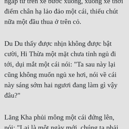
ngáp từ trên xe bước xuống, xuống xe thời 
Đô Thị
điểm chân hạ lảo đảo một cái, thiếu chút 
Đông Phương
nữa một đầu thua ở trên cỏ.
Đông Phương Huyền Huyễn
Đồng Nhân
Du Du thấy được nhịn không được bật 
cười, Hi Thừa một mặt chưa tỉnh ngủ đi 
Cẩu Đạo Trường Sinh
tới, dụi mắt một cái nói: "Ta sau này lại 
Ngự Thú
cũng không muốn ngủ xe hơi, nói về cái 
Truyện Nam
này sáng sớm hai ngươi đang làm gì vậy 
đâu?"
Truyện Nữ
Vô Địch Lưu
Lăng Kha phủi mông một cái đứng lên, 
Xây Dựng Thế Lực
nói: "Lại là một ngày mới, chúng ta phải 
Đam Mỹ