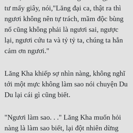
Hài Hước
tư mấy giây, nói,"Lăng đại ca, thật ra thì 
Hệ Thống
ngươi không nên tự trách, mầm độc bùng 
Học Đường
nổ cũng không phải là ngươi sai, ngược 
Khoa Huyễn
lại, ngươi cứu ta và tỷ tỷ ta, chúng ta hẳn 
Khoa Huyễn Không Gian
cảm ơn ngươi."
Kinh Dị
Lăng Kha khiếp sợ nhìn nàng, không nghĩ 
Kiếm Hiệp
tới một mực không làm sao nói chuyện Du 
Kỳ Huyễn
Du lại cái gì cũng biết.
Kỳ Ảo
Linh Dị
"Ngươi làm sao. . ." Lăng Kha muốn hỏi 
Làm Giàu
nàng là làm sao biết, lại đột nhiên dừng 
Lịch Sử