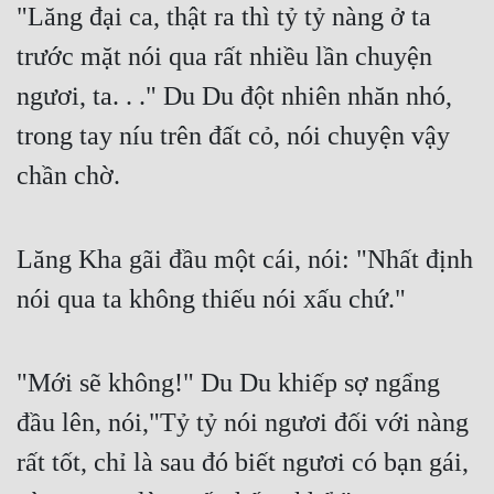
"Lăng đại ca, thật ra thì tỷ tỷ nàng ở ta 
Quân Sự
trước mặt nói qua rất nhiều lần chuyện 
Sảng Văn
ngươi, ta. . ." Du Du đột nhiên nhăn nhó, 
Sắc
trong tay níu trên đất cỏ, nói chuyện vậy 
Sủng
chần chờ.
Thanh Xuân
Tiên Hiệp
Lăng Kha gãi đầu một cái, nói: "Nhất định 
nói qua ta không thiếu nói xấu chứ."
Tiểu Thuyết
Trinh Thám
"Mới sẽ không!" Du Du khiếp sợ ngẩng 
Triều Đấu
đầu lên, nói,"Tỷ tỷ nói ngươi đối với nàng 
Trùng Sinh
rất tốt, chỉ là sau đó biết ngươi có bạn gái, 
Trọng Sinh