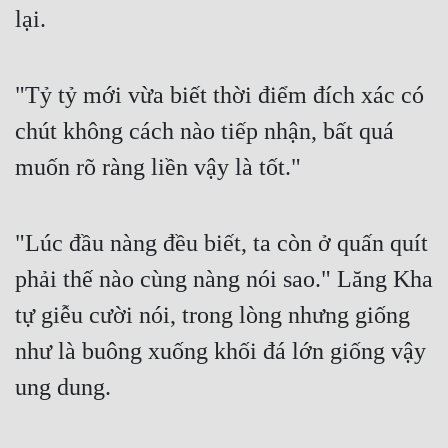
lại.
Mưu Mô
Mạt Thế
"Tỷ tỷ mới vừa biết thời điểm đích xác có 
Mỹ Thực
chút không cách nào tiếp nhận, bất quá 
Ngôn Tình
muốn rõ ràng liền vậy là tốt."
Ngược
Nữ Cường
"Lúc đầu nàng đều biết, ta còn ở quấn quít 
phải thế nào cùng nàng nói sao." Lăng Kha 
Nữ Phụ
tự giễu cười nói, trong lòng nhưng giống 
Phong Thủy - Tâm Linh
như là buông xuống khối đá lớn giống vậy 
Phương Tây
ung dung.
Phản Phái
Quan Trường