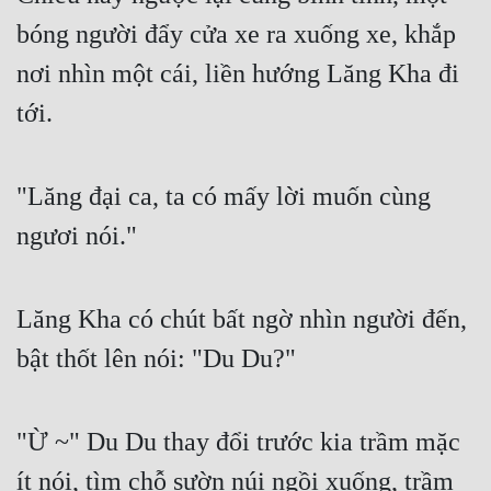
Cổ Đại
bóng người đẩy cửa xe ra xuống xe, khắp 
Du Hí
nơi nhìn một cái, liền hướng Lăng Kha đi 
Dã Sử
tới.
Dị Giới
Dị Năng
"Lăng đại ca, ta có mấy lời muốn cùng 
ngươi nói."
Gia Đấu
Góc Nhìn Nam
Lăng Kha có chút bất ngờ nhìn người đến, 
Góc Nhìn Nữ
bật thốt lên nói: "Du Du?"
Huyền Huyễn
Huyền Nghi
"Ừ ~" Du Du thay đổi trước kia trầm mặc 
Huyền Ảo
ít nói, tìm chỗ sườn núi ngồi xuống, trầm 