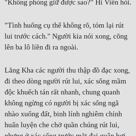
"Không phòng giữ được sao?" Hi Viên hỏi.
"Tình huống cụ thể không rõ, tóm lại rút 
lui trước cách." Người kia nói xong, cõng 
lên ba lô liền đi ra ngoài.
Lăng Kha các người thu thập đồ đạc xong, 
đi theo dòng người rút lui, xác sống mầm 
độc khuếch tán rất nhanh, chung quanh 
không ngừng có người bị xác sống ngã 
nhào xuống đất, binh lính nghiêm chỉnh 
huấn luyện che chở quần chúng rút lui, 
nhưng ở xác sống trước mặt đại quân hơi 