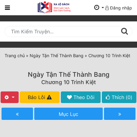
Đăng nhập
Trang
Chủ
Mới
Cập
Nhật
Trang chủ
»
Ngày Tận Thế Thành Bang
»
Chương 10 Trình Kiệt
(current)
BXH
Ngày Tận Thế Thành Bang
Thể Loại
Chương 10 Trình Kiệt
Báo Lỗi
Theo Dõi
Thích (
0
)
Tất Cả
Truyện Mới Ra
Mục Lục
Hoàn Thành