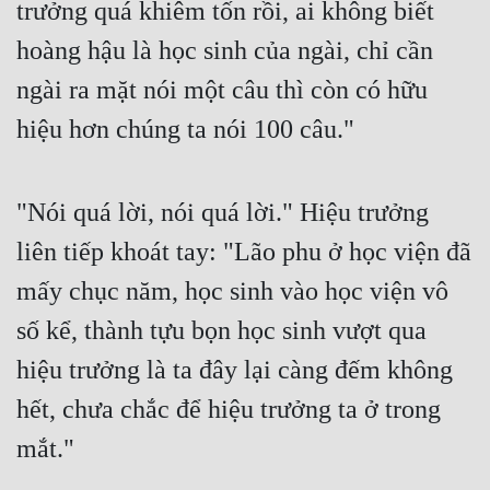
trưởng quá khiêm tốn rồi, ai không biết 
Mưu Mô
hoàng hậu là học sinh của ngài, chỉ cần 
ngài ra mặt nói một câu thì còn có hữu 
Mạt Thế
hiệu hơn chúng ta nói 100 câu."
Mỹ Thực
Ngôn Tình
"Nói quá lời, nói quá lời." Hiệu trưởng 
Ngược
liên tiếp khoát tay: "Lão phu ở học viện đã 
Nữ Cường
mấy chục năm, học sinh vào học viện vô 
Nữ Phụ
số kể, thành tựu bọn học sinh vượt qua 
Phong Thủy - Tâm Linh
hiệu trưởng là ta đây lại càng đếm không 
Phương Tây
hết, chưa chắc để hiệu trưởng ta ở trong 
Phản Phái
mắt."
Quan Trường