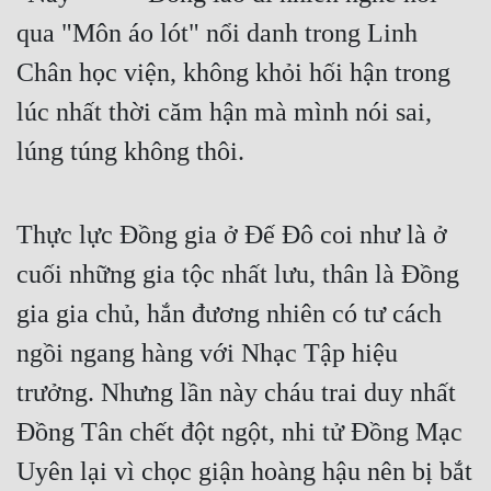
Tu Chân
qua "Môn áo lót" nổi danh trong Linh 
Chân học viện, không khỏi hối hận trong 
Tu Tiên
lúc nhất thời căm hận mà mình nói sai, 
Tội Phạm
lúng túng không thôi.
Vô Địch
Võ Hiệp
Thực lực Đồng gia ở Đế Đô coi như là ở 
Võng Du
cuối những gia tộc nhất lưu, thân là Đồng 
Xuyên Không
gia gia chủ, hắn đương nhiên có tư cách 
Xuyên Nhanh
ngồi ngang hàng với Nhạc Tập hiệu 
Xuyên Sách
trưởng. Nhưng lần này cháu trai duy nhất 
Xuyên Thư
Đồng Tân chết đột ngột, nhi tử Đồng Mạc 
Điền Văn
Uyên lại vì chọc giận hoàng hậu nên bị bắt 