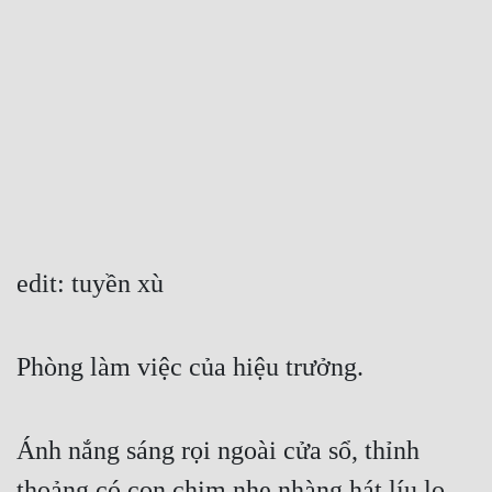
Free
Hậu Cung
Truyện Convert
Truyện Dịch
Truyện Nhập Môn
Truyện ngắn
edit: tuyền xù
Xa Lộ Dịch
Phòng làm việc của hiệu trưởng.
Cung Đấu
Cạnh Kỹ
Ánh nắng sáng rọi ngoài cửa sổ, thỉnh 
Cổ Tiên Hiệp
thoảng có con chim nhẹ nhàng hát líu lo 