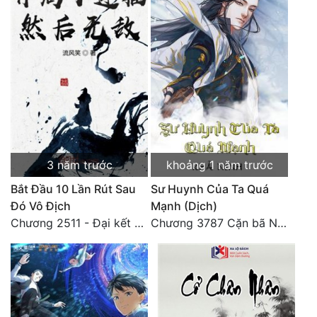
3 năm trước
khoảng 1 năm trước
Bắt Đầu 10 Lần Rút Sau
Sư Huynh Của Ta Quá
Đó Vô Địch
Mạnh (Dịch)
Chương 2511 - Đại kết cục, Phiên ngoại thiên: Chư thiên quy nhất giới, vĩnh hằng thế giới. Hết!
Chương 3787 Cặn bã Nam Thiên Đạo