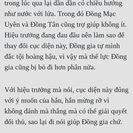
trong lúc qua lại dần dần có chiều hướng 
Đẹp
như nước với lửa. Trong đó Đồng Mạc 
Uyên và Đồng Tân cũng trợ giúp không ít. 
Đẹp Hiệp
Hiệu trưởng đang đau đầu nên làm sao để 
Tính Cách Nhân Vật :
thay đổi cục diện này, Đồng gia tự mình 
Cơ Trí
đắc tội hoàng hậu, vì vậy mà thế lực Đồng 
Sát Phạt Quyết Đoán
gia cũng bị bỏ đi hơn phân nửa.
Vô Sỉ
Điềm Đạm
Với hiệu trưởng mà nói, cục diện này đúng 
với ý muốn của hắn, hắn mừng rỡ vì 
không đánh mà thắng mà có thể giải quyết 
đối thủ, sao lại đi nói giúp Đồng gia chứ.