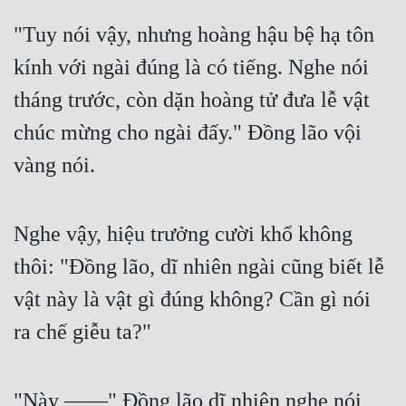
Quân Sự
"Tuy nói vậy, nhưng hoàng hậu bệ hạ tôn 
kính với ngài đúng là có tiếng. Nghe nói 
Sảng Văn
tháng trước, còn dặn hoàng tử đưa lễ vật 
Sắc
chúc mừng cho ngài đấy." Đồng lão vội 
Sủng
vàng nói.
Thanh Xuân
Tiên Hiệp
Nghe vậy, hiệu trưởng cười khổ không 
Tiểu Thuyết
thôi: "Đồng lão, dĩ nhiên ngài cũng biết lễ 
Trinh Thám
vật này là vật gì đúng không? Cần gì nói 
Triều Đấu
ra chế giễu ta?"
Trùng Sinh
Trọng Sinh
"Này ——" Đồng lão dĩ nhiên nghe nói 