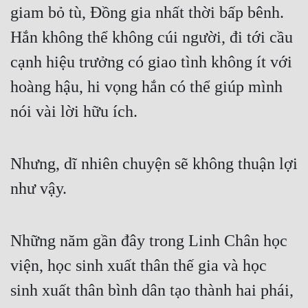
giam bỏ tù, Đồng gia nhất thời bấp bênh. 
Đô Thị
Hắn không thể không cúi người, đi tới cầu 
Đông Phương
cạnh hiệu trưởng có giao tình không ít với 
Đông Phương Huyền Huyễn
hoàng hậu, hi vọng hắn có thể giúp mình 
Đồng Nhân
nói vài lời hữu ích.
Cẩu Đạo Trường Sinh
Nhưng, dĩ nhiên chuyện sẽ không thuận lợi 
Ngự Thú
như vậy.
Truyện Nam
Truyện Nữ
Những năm gần đây trong Linh Chân học 
Vô Địch Lưu
viện, học sinh xuất thân thế gia và học 
Xây Dựng Thế Lực
sinh xuất thân bình dân tạo thành hai phái, 
Đam Mỹ