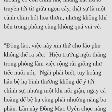
Cổ Đại
truyền tới từ giữa ngọn cây, thật sự là một 
Du Hí
cảnh chim hót hoa thơm, nhưng không khí 
Dã Sử
bên trong phòng cũng không quá vui vẻ.
Dị Giới
Dị Năng
"Đồng lão, việc này xin thứ cho lão phu 
không thể ra sức." Hiệu trưởng ngồi thẳng 
Gia Đấu
trong phòng làm việc rộng rãi giống như 
Góc Nhìn Nam
tiếc nuối nói, "Ngài phải biết, tuy hoàng 
Góc Nhìn Nữ
hậu bệ hạ bình thường không để ý tới 
Huyền Huyễn
chính sự, nhưng một khi nổi giận, ngay cả 
Huyền Nghi
hoàng đế bệ hạ cũng phải nhường nàng ba 
Huyền Ảo
phần. Lần này Đồng Mạc Uyên chọc nàng 