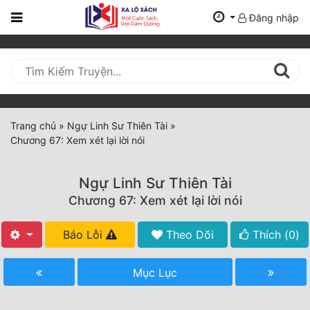
Đăng nhập
Trang
Chủ
Mới
Cập
Nhật
Trang chủ
»
Ngự Linh Sư Thiên Tài
»
(current)
Chương 67: Xem xét lại lời nói
BXH
Thể Loại
Ngự Linh Sư Thiên Tài
Chương 67: Xem xét lại lời nói
Tất Cả
Báo Lỗi
Theo Dõi
Thích (
0
)
Truyện Mới Ra
Mục Lục
Hoàn Thành