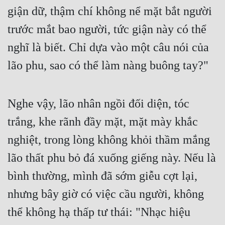
Hài Hước
giận dữ, thậm chí không nể mặt bắt người 
Hệ Thống
trước mắt bao người, tức giận này có thể 
Học Đường
nghĩ là biết. Chỉ dựa vào một câu nói của 
lão phu, sao có thể làm nàng buông tay?"
Khoa Huyễn
Khoa Huyễn Không Gian
Nghe vậy, lão nhân ngồi đối diện, tóc 
Kinh Dị
trắng, khe rãnh đầy mặt, mặt mày khắc 
Kiếm Hiệp
nghiệt, trong lòng không khỏi thầm mắng 
Kỳ Huyễn
lão thất phu bỏ đá xuống giếng này. Nếu là 
Kỳ Ảo
bình thường, mình đã sớm giễu cợt lại, 
Linh Dị
nhưng bây giờ có việc cầu người, không 
Làm Giàu
thể không hạ thấp tư thái: "Nhạc hiệu 
Lịch Sử