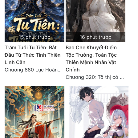
15 phút trước
16 phút trước
Trăm Tuổi Tu Tiên: Bắt
Bao Che Khuyết Điểm
Đầu Từ Thức Tỉnh Thiên
Tộc Trưởng, Toàn Tộc
Linh Căn
Thiên Mệnh Nhân Vật
Chương 880 Lục Hoàng Tử Cơ Thiên Tâm!
Chính
Chương 320: Tô thị có hậu bối, sơ lộ tài năng