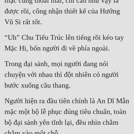
mặc cũng thoải mái, chỉ cần như vậy là 
được rồi, công nhận thiết kế của Hướng 
Đẹp
Vũ Si rất tốt.
Đẹp Hiệp
“Uh” Chu Tiểu Trúc lên tiếng rồi kéo tay 
Tính Cách Nhân Vật :
Mặc Hi, bốn người đi về phía ngoài.
Cơ Trí
Trong đại sảnh, mọi người đang nói 
Sát Phạt Quyết Đoán
chuyện với nhau thì đột nhiên có người 
Vô Sỉ
bước xuống cầu thang.
Điềm Đạm
Người hiện ra đầu tiên chính là An Dĩ Mẫn 
mặc một bộ lễ phục đúng tiêu chuẩn, toàn 
bộ đại sảnh yên tĩnh lại, đều nhìn chằm 
chằm vào một chỗ.