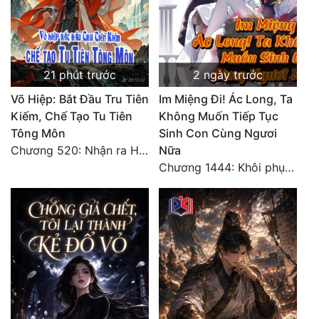
21 phút trước
2 ngày trước
Võ Hiệp: Bắt Đầu Tru Tiên
Im Miệng Đi! Ác Long, Ta
Kiếm, Chế Tạo Tu Tiên
Không Muốn Tiếp Tục
Tông Môn
Sinh Con Cùng Ngươi
Chương 520: Nhận ra Hồng Thất Công, mỹ thực mê hoặc
Nữa
Chương 1444: Khôi phục quỹ đạo