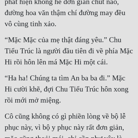
phát hiện không hề đơn giản chút nào, 
Đô Thị
đường hoa văn thậm chí đường may đều 
Đông Phương
vô cùng tinh xảo.
Đông Phương Huyền Huyễn
“Mặc Mặc của mẹ thật đáng yêu.” Chu 
Đồng Nhân
Tiểu Trúc là người đầu tiên đi về phía Mặc 
Hi rồi hôn lên má Mặc Hi một cái.
Cẩu Đạo Trường Sinh
Ngự Thú
“Ha ha! Chúng ta tìm An ba ba đi.” Mặc 
Hi cười khẽ, đợi Chu Tiểu Trúc hôn xong 
Truyện Nam
rồi mới mở miệng.
Truyện Nữ
Vô Địch Lưu
Cô cũng không có gì phiền lòng về bộ lễ 
Xây Dựng Thế Lực
phục này, vì bộ y phục này rất đơn giản, 
Đam Mỹ