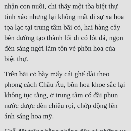
Cổ Đại
nhận con nuôi, chỉ thấy một tòa biệt thự 
tinh xảo nhưng lại không mất đi sự xa hoa 
Du Hí
tọa lạc tại trung tâm bãi cỏ, hai hàng cây 
Dã Sử
bên đường tạo thành lối đi có lót đá, ngọn 
Dị Giới
đèn sáng ngời làm tôn vẻ phồn hoa của 
Dị Năng
biệt thự.
Gia Đấu
Trên bãi cỏ bày mấy cái ghế dài theo 
Góc Nhìn Nam
phong cách Châu Âu, bồn hoa khoe sắc lại 
Góc Nhìn Nữ
không tục tằng, ở trung tâm có đài phun 
Huyền Huyễn
nước được đèn chiếu rọi, chớp động lên 
Huyền Nghi
ánh sáng hoa mỹ.
Huyền Ảo