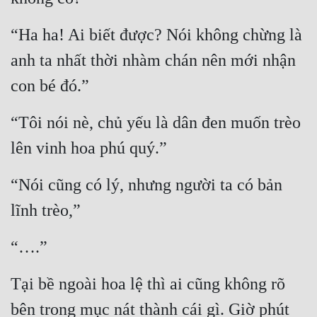
Quân Sự
“Ha ha! Ai biết được? Nói không chừng là 
Sảng Văn
anh ta nhất thời nhàm chán nên mới nhận 
Sắc
con bé đó.”
Sủng
“Tôi nói nè, chủ yếu là dân đen muốn trèo 
Thanh Xuân
lên vinh hoa phú quý.”
Tiên Hiệp
“Nói cũng có lý, nhưng người ta có bản 
Tiểu Thuyết
lĩnh trèo,”
Trinh Thám
“….”
Triều Đấu
Trùng Sinh
Tại bề ngoài hoa lệ thì ai cũng không rõ 
Trọng Sinh
bên trong mục nát thành cái gì. Giờ phút 