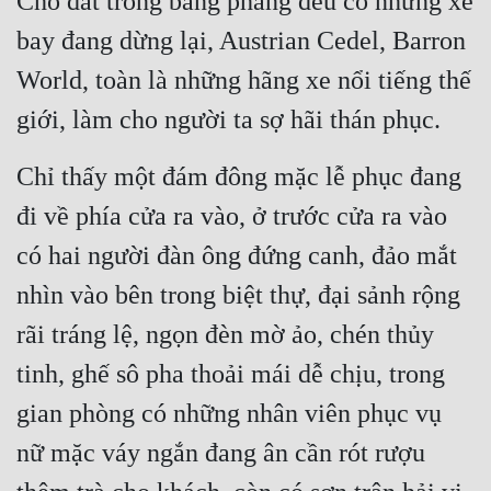
Chỗ đất trống bằng phẳng đều có những xe 
Hài Hước
bay đang dừng lại, Austrian Cedel, Barron 
Hệ Thống
World, toàn là những hãng xe nổi tiếng thế 
Học Đường
giới, làm cho người ta sợ hãi thán phục.
Khoa Huyễn
Chỉ thấy một đám đông mặc lễ phục đang 
Khoa Huyễn Không Gian
đi về phía cửa ra vào, ở trước cửa ra vào 
Kinh Dị
có hai người đàn ông đứng canh, đảo mắt 
Kiếm Hiệp
nhìn vào bên trong biệt thự, đại sảnh rộng 
Kỳ Huyễn
rãi tráng lệ, ngọn đèn mờ ảo, chén thủy 
Kỳ Ảo
tinh, ghế sô pha thoải mái dễ chịu, trong 
Linh Dị
gian phòng có những nhân viên phục vụ 
Làm Giàu
nữ mặc váy ngắn đang ân cần rót rượu 
Lịch Sử