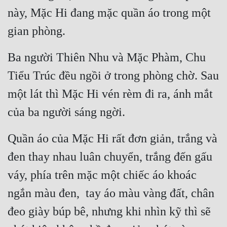
này, Mặc Hi đang mặc quần áo trong một 
Tu Chân
gian phòng.
Tu Tiên
Tội Phạm
Ba người Thiên Nhu và Mặc Phàm, Chu 
Vô Địch
Tiểu Trúc đều ngồi ở trong phòng chờ. Sau 
một lát thì Mặc Hi vén rèm đi ra, ánh mắt 
Võ Hiệp
của ba người sáng ngời.
Võng Du
Xuyên Không
Quần áo của Mặc Hi rất đơn giản, trắng và 
Xuyên Nhanh
đen thay nhau luân chuyển, trắng đến gấu 
váy, phía trên mặc một chiếc áo khoác 
Xuyên Sách
ngắn màu đen,  tay áo màu vàng đất, chân 
Xuyên Thư
đeo giày búp bê, nhưng khi nhìn kỹ thì sẽ 
Điền Văn