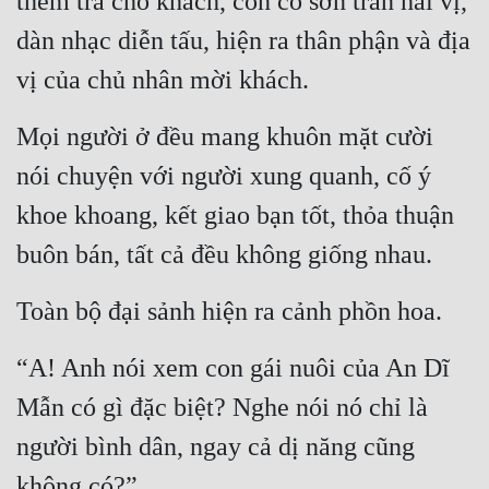
thêm trà cho khách, còn có sơn trân hải vị, 
dàn nhạc diễn tấu, hiện ra thân phận và địa 
Mưu Mô
vị của chủ nhân mời khách.
Mạt Thế
Mỹ Thực
Mọi người ở đều mang khuôn mặt cười 
nói chuyện với người xung quanh, cố ý 
Ngôn Tình
khoe khoang, kết giao bạn tốt, thỏa thuận 
Ngược
buôn bán, tất cả đều không giống nhau.
Nữ Cường
Nữ Phụ
Toàn bộ đại sảnh hiện ra cảnh phồn hoa.
Phong Thủy - Tâm Linh
“A! Anh nói xem con gái nuôi của An Dĩ 
Phương Tây
Mẫn có gì đặc biệt? Nghe nói nó chỉ là 
Phản Phái
người bình dân, ngay cả dị năng cũng 
Quan Trường
không có?”