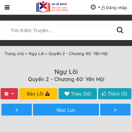
Đăng nhập
Trang
Chủ
Mới
Cập
Nhật
Trang chủ
»
Ngự Lôi
»
Quyển 2 - Chương 40: Yến Hội
(current)
BXH
Ngự Lôi
Thể Loại
Quyển 2 - Chương 40: Yến Hội
Báo Lỗi
Theo Dõi
Thích (
0
)
Tất Cả
Truyện Mới Ra
Mục Lục
Hoàn Thành