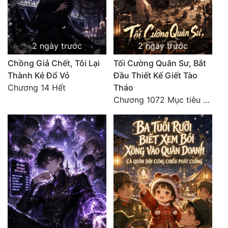
2 ngày trước
2 ngày trước
Chồng Giả Chết, Tôi Lại
Tối Cường Quân Sư, Bắt
Thành Kẻ Đổ Vỏ
Đầu Thiết Kế Giết Tào
Chương 14 Hết
Tháo
Chương 1072 Mục tiêu của chúng ta là biển sao trời (2/2)