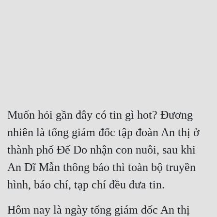
Free
Hậu Cung
Truyện Convert
Truyện Dịch
Truyện Nhập Môn
Truyện ngắn
Muốn hỏi gần đây có tin gì hot? Đương 
nhiên là tổng giám đốc tập đoàn An thị ở 
Xa Lộ Dịch
thành phố Đế Do nhận con nuôi, sau khi 
An Dĩ Mẫn thông báo thì toàn bộ truyền 
Cung Đấu
hình, báo chí, tạp chí đều đưa tin.
Cạnh Kỹ
Cổ Tiên Hiệp
Hôm nay là ngày tổng giám đốc An thị 