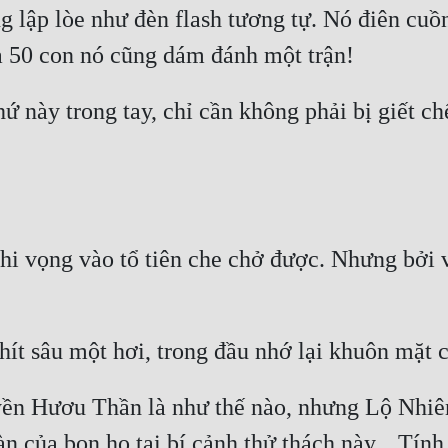
lập lòe như đèn flash tương tự. Nó điên cuồng
 này trong tay, chỉ cần không phải bị giết chế
hi vọng vào tổ tiên che chở được. Nhưng bởi v
ền Hươu Thần là như thế nào, nhưng Lộ Nhiên h
n của bọn họ tại bí cảnh thử thách này... Tính 