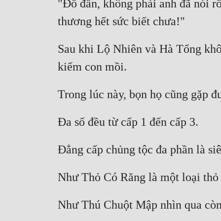
"Đồ đần, không phải anh đã nói rồ
Sau khi Lộ Nhiên và Hà Tổng khôi 