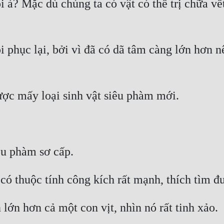
i à? Mặc dù chúng ta có vật có thể trị chữa vế
phục lại, bởi vì đã có dã tâm càng lớn hơn nê