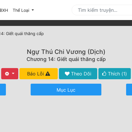
urrent)
BXH
Thể Loại
4: Giết quái thăng cấp
Ngự Thú Chi Vương (Dịch)
Chương 14: Giết quái thăng cấp
Báo Lỗi
Theo Dõi
Thích (
1
)
Mục Lục