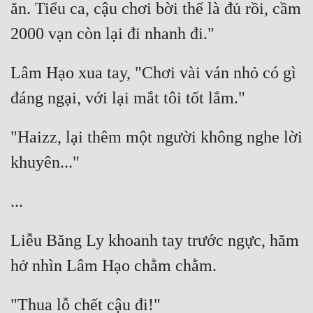
Hài Hước
ăn. Tiểu ca, cậu chơi bời thế là đủ rồi, cầm 
Hệ Thống
Học Đường
Lâm Hạo xua tay, "Chơi vài ván nhỏ có gì 
Khoa Huyễn
Khoa Huyễn Không Gian
"Haizz, lại thêm một người không nghe lời 
Kinh Dị
Kiếm Hiệp
Kỳ Huyễn
Kỳ Ảo
Liễu Băng Ly khoanh tay trước ngực, hăm 
Linh Dị
Làm Giàu
Lịch Sử