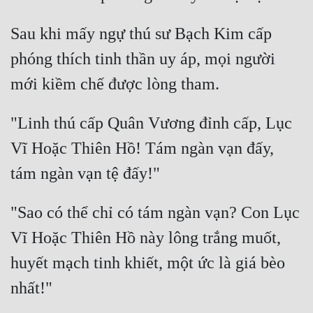
Tu Chân
Sau khi mấy ngự thú sư Bạch Kim cấp 
Tu Tiên
phóng thích tinh thần uy áp, mọi người 
Tội Phạm
Vô Địch
"Linh thú cấp Quân Vương đỉnh cấp, Lục 
Võ Hiệp
Vĩ Hoặc Thiên Hồ! Tám ngàn vạn đấy, 
Võng Du
Xuyên Không
"Sao có thể chỉ có tám ngàn vạn? Con Lục 
Xuyên Nhanh
Vĩ Hoặc Thiên Hồ này lông trắng muốt, 
Xuyên Sách
huyết mạch tinh khiết, một ức là giá bèo 
Xuyên Thư
Điền Văn