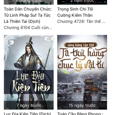
7 tháng trước
2 năm trước
Toàn Dân Chuyển Chức:
Trọng Sinh Chi Tối
Tử Linh Pháp Sư! Ta Tức
Cường Kiếm Thần
Là Thiên Tai (Dịch)
Chương 4728: Tân thế giới (đại kết cục) (10)
Chương 6104 Cuối cùng (HẾT)
7 ngày trước
15 ngày trước
Lục Địa Kiện Tiên (Dịch)
Toàn Cầu Băng Phong :