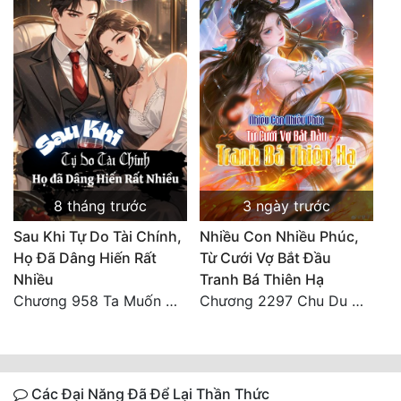
8 tháng trước
3 ngày trước
Sau Khi Tự Do Tài Chính,
Nhiều Con Nhiều Phúc,
Họ Đã Dâng Hiến Rất
Từ Cưới Vợ Bắt Đầu
Nhiều
Tranh Bá Thiên Hạ
Chương 958 Ta Muốn Cùng Các Cô Vĩnh Viễn Ở Bên Nhau (2) Hết
Chương 2297 Chu Du Du mang thai
Các Đại Năng Đã Để Lại Thần Thức