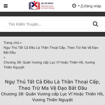
Đăng nhập
Trang
Chủ
Mới
Cập
Nhật
Trang chủ
»
(current)
Ngự Thú Tất Cả Đều Là Thần Thoại Cấp, Theo Trừ Ma Vệ Đạo
BXH
Bắt Đầu
»
Thể Loại
Chương 38: Quân Vương cấp Lục Vĩ Hoặc Thiên Hồ, Vương
Thiên Nguyệt
Tất Cả
Ngự Thú Tất Cả Đều Là Thần Thoại Cấp,
Truyện Mới Ra
Theo Trừ Ma Vệ Đạo Bắt Đầu
Chương 38: Quân Vương cấp Lục Vĩ Hoặc Thiên Hồ,
Hoàn Thành
Vương Thiên Nguyệt