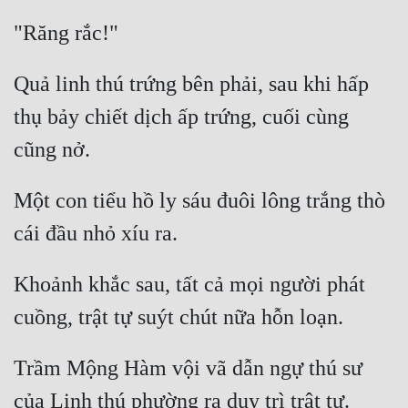
Quân Sự
Sảng Văn
Quả linh thú trứng bên phải, sau khi hấp 
Sắc
thụ bảy chiết dịch ấp trứng, cuối cùng 
Sủng
Thanh Xuân
Một con tiểu hồ ly sáu đuôi lông trắng thò 
Tiên Hiệp
Tiểu Thuyết
Khoảnh khắc sau, tất cả mọi người phát 
Trinh Thám
Triều Đấu
Trùng Sinh
Trầm Mộng Hàm vội vã dẫn ngự thú sư 
Trọng Sinh