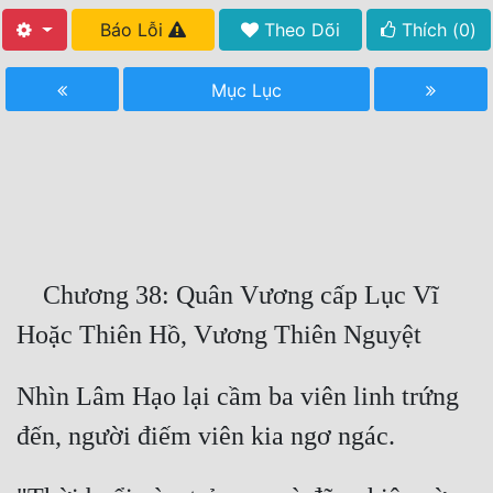
Báo Lỗi
Theo Dõi
Thích (
0
)
Free
Hậu Cung
Mục Lục
Truyện Convert
Truyện Dịch
Truyện Nhập Môn
Truyện ngắn
    Chương 38: Quân Vương cấp Lục Vĩ 
Xa Lộ Dịch
Cung Đấu
Nhìn Lâm Hạo lại cầm ba viên linh trứng 
Cạnh Kỹ
Cổ Tiên Hiệp