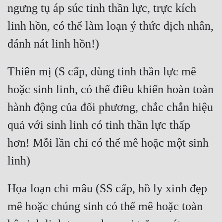
ngưng tụ áp súc tinh thần lực, trực kích 
Đẹp
linh hồn, có thể làm loạn ý thức địch nhân, 
Đẹp Hiệp
Tính Cách Nhân Vật :
Thiên mị (S cấp, dùng tinh thần lực mê 
Cơ Trí
hoặc sinh linh, có thể điều khiển hoàn toàn 
hành động của đối phương, chắc chắn hiệu 
Sát Phạt Quyết Đoán
quả với sinh linh có tinh thần lực thấp 
Vô Sỉ
hơn! Mỗi lần chỉ có thể mê hoặc một sinh 
Điềm Đạm
Họa loạn chi mâu (SS cấp, hồ ly xinh đẹp 
mê hoặc chúng sinh có thể mê hoặc toàn 