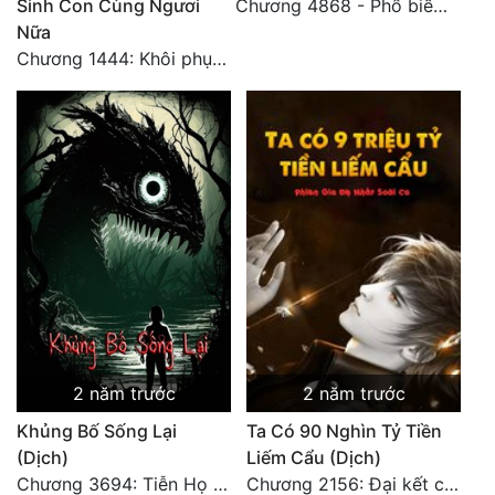
Sinh Con Cùng Ngươi
Chương 4868 - Phổ biến Hạ Quốc tệ!
Nữa
Chương 1444: Khôi phục quỹ đạo
2 năm trước
2 năm trước
Khủng Bố Sống Lại
Ta Có 90 Nghìn Tỷ Tiền
(Dịch)
Liếm Cẩu (Dịch)
Chương 3694: Tiễn Họ Đoạn Đường Cuối - Hoàn
Chương 2156: Đại kết cục!!!