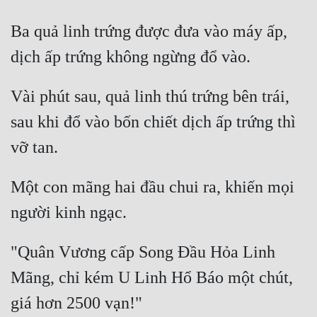
Mưu Mô
Ba quả linh trứng được đưa vào máy ấp, 
Mạt Thế
Mỹ Thực
Vài phút sau, quả linh thú trứng bên trái, 
Ngôn Tình
sau khi đổ vào bốn chiết dịch ấp trứng thì 
Ngược
Nữ Cường
Một con mãng hai đầu chui ra, khiến mọi 
Nữ Phụ
Phong Thủy - Tâm Linh
"Quân Vương cấp Song Đầu Hỏa Linh 
Phương Tây
Mãng, chỉ kém U Linh Hổ Báo một chút, 
Phản Phái
Quan Trường