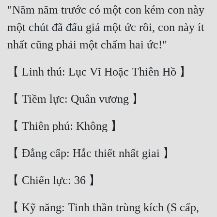
Đô Thị
"Năm năm trước có một con kém con này 
một chút đã đấu giá một ức rồi, con này ít 
Đông Phương
Đông Phương Huyền Huyễn
Đồng Nhân
Cẩu Đạo Trường Sinh
Ngự Thú
Truyện Nam
Truyện Nữ
Vô Địch Lưu
Xây Dựng Thế Lực
【 Kỹ năng: Tinh thần trùng kích (S cấp, 
Đam Mỹ