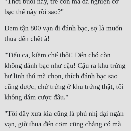
"Thời buổi này, trẻ con mà đã nghiện cờ 
Cổ Đại
Du Hí
Đem tận 800 vạn đi đánh bạc, sợ là muốn 
Dã Sử
Dị Giới
Dị Năng
"Tiểu ca, kiềm chế thôi! Đến chó còn 
Gia Đấu
không đánh bạc như cậu! Cậu ra khu trứng 
Góc Nhìn Nam
hư linh thú mà chọn, thích đánh bạc sao 
cũng được, chứ trứng ở khu trứng thật, tôi 
Góc Nhìn Nữ
Huyền Huyễn
Huyền Nghi
"Tôi đây xưa kia cũng là phú nhị đại ngàn 
Huyền Ảo
vạn, giờ thua đến cơm cũng chẳng có mà 