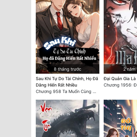
8 tháng trước
2 năm 
Sau Khi Tự Do Tài Chính, Họ Đã
Đại Quản Gia L
Dâng Hiến Rất Nhiều
Chương 1956: Đạ
Chương 958 Ta Muốn Cùng Các Cô Vĩnh Viễn Ở Bên Nhau (2) Hết