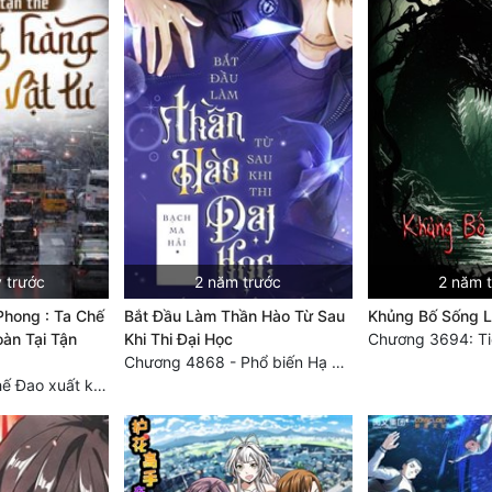
 trước
2 năm trước
2 năm 
Phong : Ta Chế
Bắt Đầu Làm Thần Hào Từ Sau
Khủng Bố Sống Lạ
àn Tại Tận
Khi Thi Đại Học
Chương 4868 - Phổ biến Hạ Quốc tệ!
Chương 3749 Thế Đao xuất kích