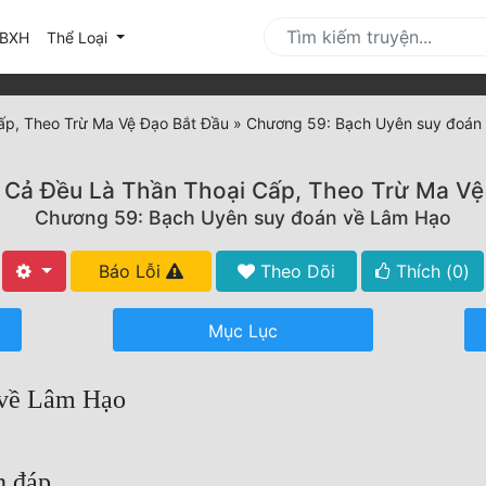
urrent)
BXH
Thể Loại
ấp, Theo Trừ Ma Vệ Đạo Bắt Đầu
»
Chương 59: Bạch Uyên suy đoán
 Cả Đều Là Thần Thoại Cấp, Theo Trừ Ma Vệ
Chương 59: Bạch Uyên suy đoán về Lâm Hạo
Báo Lỗi
Theo Dõi
Thích (
0
)
Mục Lục
 về Lâm Hạo
h đáp.