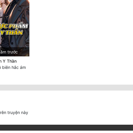
năm trước
m Y Thần
 biên hắc ám
trên truyện này