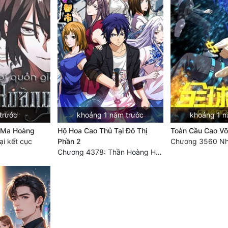
trước
khoảng 1 năm trước
khoảng 1 n
à Ma Hoàng
Hộ Hoa Cao Thủ Tại Đô Thị
Toàn Cầu Cao Võ
i kết cục
Phần 2
Chương 4378: Thần Hoàng Hạ Thiên (Đại kết cục) (03)