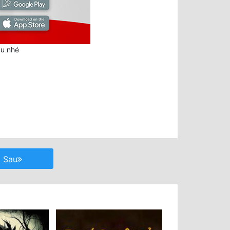
au nhé
Sau