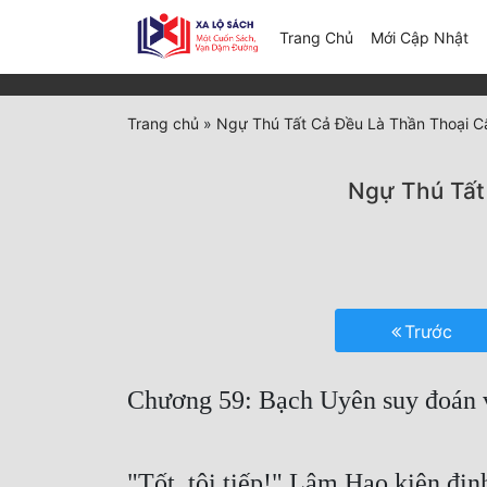
(c
Trang Chủ
Mới Cập Nhật
Trang chủ
»
Ngự Thú Tất Cả Đều Là Thần Thoại C
Ngự Thú Tất
Trước
Chương 59: Bạch Uyên suy đoán
"Tốt, tôi tiếp!" Lâm Hạo kiên địn