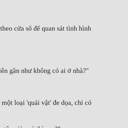
eo cửa sổ để quan sát tình hình 
ột loại 'quái vật' đe dọa, chỉ có 