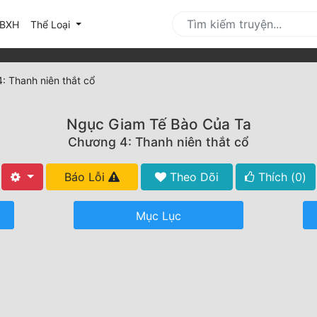
urrent)
BXH
Thể Loại
: Thanh niên thắt cổ
Ngục Giam Tế Bào Của Ta
Chương 4: Thanh niên thắt cổ
Báo Lỗi
Theo Dõi
Thích (
0
)
Mục Lục