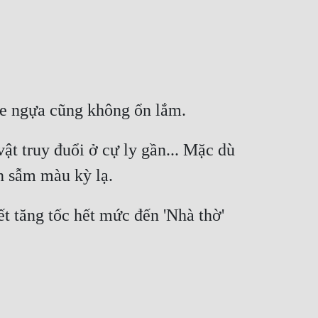
ật truy đuổi ở cự ly gần... Mặc dù 
t tăng tốc hết mức đến 'Nhà thờ' 