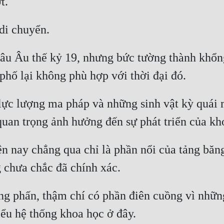
âu Âu thế kỷ 19, nhưng bức tường thành khổng 
 lực lượng ma pháp và những sinh vật kỳ quái m
 nay chẳng qua chỉ là phần nổi của tảng băng 
g phấn, thậm chí có phần điên cuồng vì những