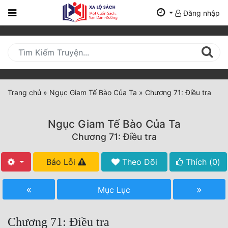
Đăng nhập
Trang
Chủ
Mới
Cập
Nhật
Trang chủ
»
Ngục Giam Tế Bào Của Ta
»
Chương 71: Điều tra
(current)
BXH
Ngục Giam Tế Bào Của Ta
Thể Loại
Chương 71: Điều tra
Báo Lỗi
Theo Dõi
Thích (
0
)
Tất Cả
Truyện Mới Ra
Mục Lục
Hoàn Thành
Chương 71: Điều tra