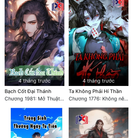
Đẹp
Đẹp Hiệp
Tính Cách Nhân Vật :
Cơ Trí
Sát Phạt Quyết Đoán
Vô Sỉ
4 tháng trước
4 tháng trước
Điềm Đạm
Bạch Cốt Đại Thánh
Ta Không Phải Hí Thần
Chương 1981: Mở Thuật Diệt Địch, Tương Kế Tựu Kế
Chương 1776: Không nên để lại bất kỳ tiếc nuối nào