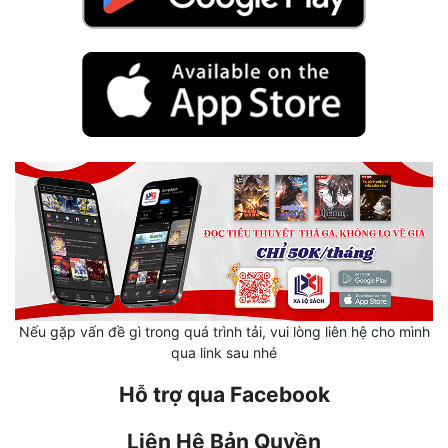
Hài Hước
Hệ Thống
Học Đường
Khoa Huyễn
Khoa Huyễn Không Gian
Kinh Dị
Kiếm Hiệp
Kỳ Huyễn
Kỳ Ảo
Nếu gặp vấn đề gì trong quá trình tải, vui lòng liên hệ cho mình
qua link sau nhé
Linh Dị
Hỗ trợ qua Facebook
Làm Giàu
Liên Hệ Bản Quyền
Lịch Sử