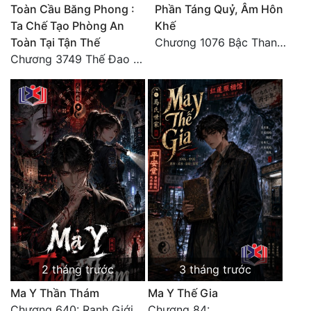
Toàn Cầu Băng Phong :
Phần Táng Quỷ, Âm Hôn
Tu Chân
Ta Chế Tạo Phòng An
Khế
Toàn Tại Tận Thế
Chương 1076 Bậc Thang Lên Ngôi Vua (Kết Thúc)
Tu Tiên
Chương 3749 Thế Đao xuất kích
Tội Phạm
Vô Địch
Võ Hiệp
Võng Du
Xuyên Không
Xuyên Nhanh
Xuyên Sách
Xuyên Thư
2 tháng trước
3 tháng trước
Ma Y Thần Thám
Ma Y Thế Gia
Điền Văn
Chương 640: Ranh Giới Sinh Tử, Sự Trừng Phạt Vĩnh Hằng [HẾT]
Chương 84: