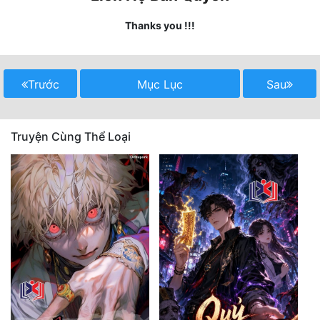
Thanks you !!!
Mưu Mô
Mạt Thế
Trước
Mục Lục
Sau
Mỹ Thực
Ngôn Tình
Truyện Cùng Thể Loại
Ngược
Nữ Cường
Nữ Phụ
Phong Thủy - Tâm Linh
Phương Tây
Phản Phái
Quan Trường