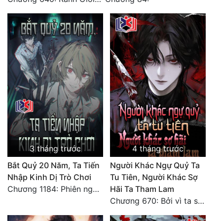
Đô Thị
Đông Phương
Đông Phương Huyền Huyễn
Đồng Nhân
Cẩu Đạo Trường Sinh
Ngự Thú
Truyện Nam
3 tháng trước
4 tháng trước
Truyện Nữ
Bắt Quỷ 20 Năm, Ta Tiến
Người Khác Ngự Quỷ Ta
Nhập Kinh Dị Trò Chơi
Tu Tiên, Người Khác Sợ
Vô Địch Lưu
Chương 1184: Phiên ngoại - Vận mệnh sẽ có sự sắp đặt tốt nhất (2)
Hãi Ta Tham Lam
Chương 670: Bởi vì ta sinh ra ở nơi này (đại kết cục)
Xây Dựng Thế Lực
Đam Mỹ