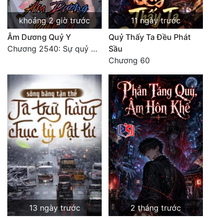
Quân Sự
khoảng 2 giờ trước
11 ngày trước
Sảng Văn
Âm Dương Quỷ Y
Quỷ Thấy Ta Đều Phát
Chương 2540: Sự quỷ dị của Lý Trường Phong
Sầu
Sắc
Chương 60
Sủng
Thanh Xuân
Tiên Hiệp
Tiểu Thuyết
Trinh Thám
Triều Đấu
Trùng Sinh
13 ngày trước
2 tháng trước
Trọng Sinh