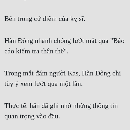
Free
Bên trong cứ điểm của kỵ sĩ.
Hậu Cung
Truyện Convert
Hàn Đông nhanh chóng lướt mắt qua "Báo
Truyện Dịch
cáo kiểm tra thân thể".
Truyện Nhập Môn
Truyện ngắn
Trong mắt đám người Kas, Hàn Đông chỉ
Xa Lộ Dịch
tùy ý xem lướt qua một lần.
Cung Đấu
Thực tế, hắn đã ghi nhớ những thông tin
Cạnh Kỹ
quan trọng vào đầu.
Cổ Tiên Hiệp