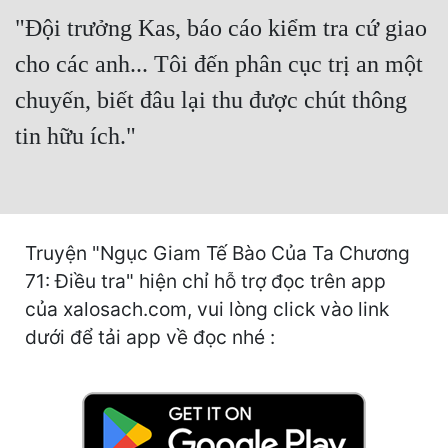
Cổ Đại
"Đội trưởng Kas, báo cáo kiểm tra cứ giao
Du Hí
cho các anh... Tôi đến phân cục trị an một
Dã Sử
chuyến, biết đâu lại thu được chút thông
tin hữu ích."
Dị Giới
Dị Năng
Gia Đấu
Truyện "Ngục Giam Tế Bào Của Ta Chương
Góc Nhìn Nam
71: Điều tra" hiện chỉ hỗ trợ đọc trên app
Góc Nhìn Nữ
của xalosach.com, vui lòng click vào link
dưới để tải app về đọc nhé :
Huyền Huyễn
Huyền Nghi
Huyền Ảo