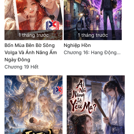
Đô Thị
Đông Phương
Đông Phương Huyền Huyễn
1 tháng trước
1 tháng trước
Đồng Nhân
Bốn Mùa Bên Bờ Sông
Nghiệp Hồn
Volga Và Ánh Nắng Ấm
Chương 16: Hang Động Bái Đính
Ngày Đông
Cẩu Đạo Trường Sinh
Chương 19 Hết
Ngự Thú
Truyện Nam
Truyện Nữ
Vô Địch Lưu
Xây Dựng Thế Lực
Đam Mỹ