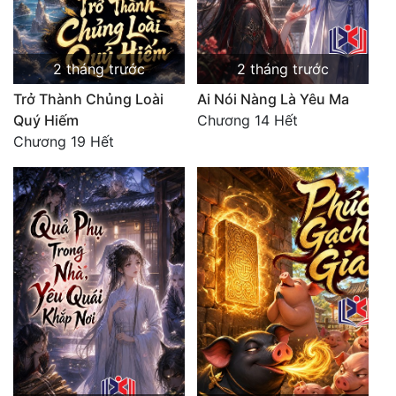
Đẹp
2 tháng trước
2 tháng trước
Đẹp Hiệp
Trở Thành Chủng Loài
Ai Nói Nàng Là Yêu Ma
Tính Cách Nhân Vật :
Quý Hiếm
Chương 14 Hết
Chương 19 Hết
Cơ Trí
Sát Phạt Quyết Đoán
Vô Sỉ
Điềm Đạm