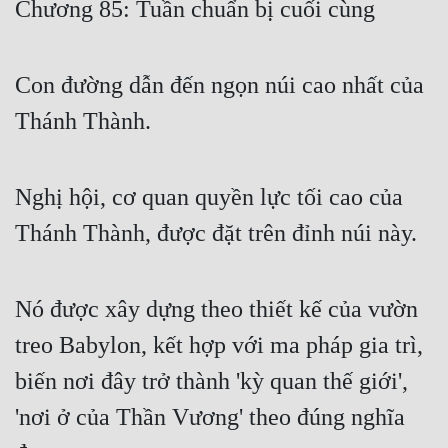
Chương 85: Tuần chuẩn bị cuối cùng
Free
Hậu Cung
Con đường dẫn đến ngọn núi cao nhất của
Truyện Convert
Thánh Thành.
Truyện Dịch
Truyện Nhập Môn
Nghị hội, cơ quan quyền lực tối cao của
Thánh Thành, được đặt trên đỉnh núi này.
Truyện ngắn
Xa Lộ Dịch
Nó được xây dựng theo thiết kế của vườn
treo Babylon, kết hợp với ma pháp gia trì,
Cung Đấu
biến nơi đây trở thành 'kỳ quan thế giới',
Cạnh Kỹ
'nơi ở của Thần Vương' theo đúng nghĩa
Cổ Tiên Hiệp