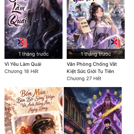
Tu Chân
Tu Tiên
Tội Phạm
Vô Địch
1 tháng trước
1 tháng trước
Võ Hiệp
Vì Yêu Làm Quái
Văn Phòng Chống Vắt
Võng Du
Chương 18 Hết
Kiệt Sức Giới Tu Tiên
Chương 27 Hết
Xuyên Không
Xuyên Nhanh
Xuyên Sách
Xuyên Thư
Điền Văn