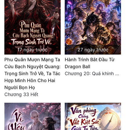
Quân Sự
Sảng Văn
Sắc
Sủng
17 ngày trước
27 ngày trước
Thanh Xuân
Phu Quân Mượn Mạng Ta
Hành Trình Bắt Đầu Từ
Cứu Bạch Nguyệt Quang:
Dragon Ball
Tiên Hiệp
Trọng Sinh Trở Về, Ta Tác
Chương 20: Quá khinh người
Tiểu Thuyết
Hợp Minh Hôn Cho Hai
Người Bọn Họ
Trinh Thám
Chương 33 Hết
Triều Đấu
Trùng Sinh
Trọng Sinh