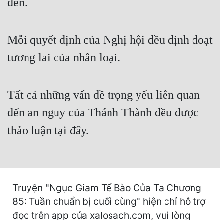
đen.
Cổ Đại
Du Hí
Mỗi quyết định của Nghị hội đều định đoạt
Dã Sử
tương lai của nhân loại.
Dị Giới
Dị Năng
Tất cả những vấn đề trọng yếu liên quan
Gia Đấu
đến an nguy của Thánh Thành đều được
Góc Nhìn Nam
thảo luận tại đây.
Góc Nhìn Nữ
Huyền Huyễn
Huyền Nghi
Truyện "Ngục Giam Tế Bào Của Ta Chương
85: Tuần chuẩn bị cuối cùng" hiện chỉ hỗ trợ
Huyền Ảo
đọc trên app của xalosach.com, vui lòng