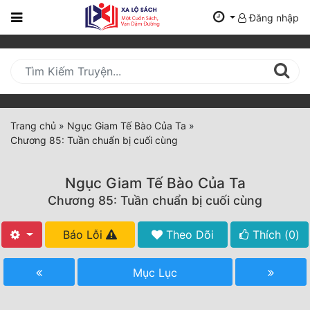
Đăng nhập
Trang
Chủ
Mới
Cập
Nhật
Trang chủ
»
Ngục Giam Tế Bào Của Ta
»
(current)
Chương 85: Tuần chuẩn bị cuối cùng
BXH
Thể Loại
Ngục Giam Tế Bào Của Ta
Chương 85: Tuần chuẩn bị cuối cùng
Tất Cả
Báo Lỗi
Theo Dõi
Thích (
0
)
Truyện Mới Ra
Mục Lục
Hoàn Thành