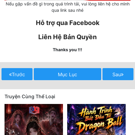
Nếu gặp vấn đề gì trong quá trình tải, vui lòng liên hệ cho mình
qua link sau nhé
Mưu Mô
Hỗ trợ qua Facebook
Mạt Thế
Mỹ Thực
Liên Hệ Bản Quyền
Ngôn Tình
Thanks you !!!
Ngược
Nữ Cường
Trước
Mục Lục
Sau
Nữ Phụ
Phong Thủy - Tâm Linh
Truyện Cùng Thể Loại
Phương Tây
Phản Phái
Quan Trường