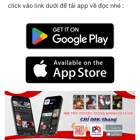
Hài Hước
click vào link dưới để tải app về đọc nhé :
Hệ Thống
Học Đường
Khoa Huyễn
Khoa Huyễn Không Gian
Kinh Dị
Kiếm Hiệp
Kỳ Huyễn
Kỳ Ảo
Linh Dị
Làm Giàu
Lịch Sử