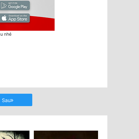
au nhé
Sau