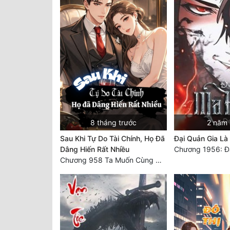
8 tháng trước
2 năm 
Sau Khi Tự Do Tài Chính, Họ Đã
Đại Quản Gia L
Dâng Hiến Rất Nhiều
Chương 1956: Đạ
Chương 958 Ta Muốn Cùng Các Cô Vĩnh Viễn Ở Bên Nhau (2) Hết