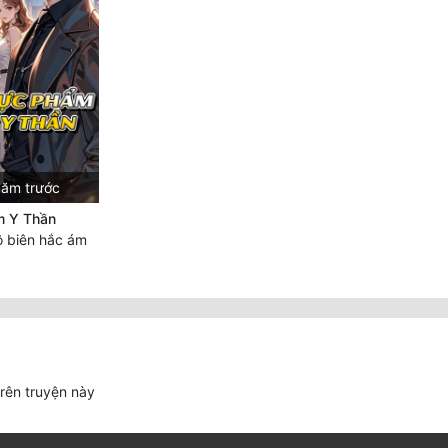
năm trước
m Y Thần
 biên hắc ám
trên truyện này