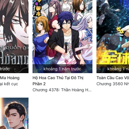
trước
khoảng 1 năm trước
khoảng 1 n
à Ma Hoàng
Hộ Hoa Cao Thủ Tại Đô Thị
Toàn Cầu Cao Võ
i kết cục
Phần 2
Chương 4378: Thần Hoàng Hạ Thiên (Đại kết cục) (03)