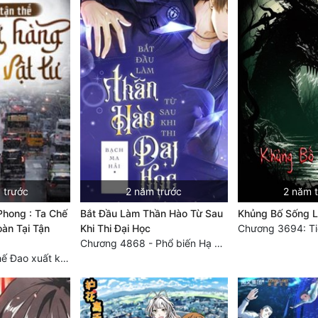
 trước
2 năm trước
2 năm 
Phong : Ta Chế
Bắt Đầu Làm Thần Hào Từ Sau
Khủng Bố Sống Lạ
àn Tại Tận
Khi Thi Đại Học
Chương 4868 - Phổ biến Hạ Quốc tệ!
Chương 3749 Thế Đao xuất kích