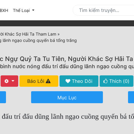
urrent)
BXH
Thể Loại
ời Khác Sợ Hãi Ta Tham Lam
»
g lãnh ngạo cuồng quyến bá tổng trắng
c Ngự Quỷ Ta Tu Tiên, Người Khác Sợ Hãi T
bình nước nóng đấu trí đấu dũng lãnh ngạo cuồng qu
Báo Lỗi
Theo Dõi
Thích (
0
)
Mục Lục
đấu trí đấu dũng lãnh ngạo cuồng quyến bá tổ