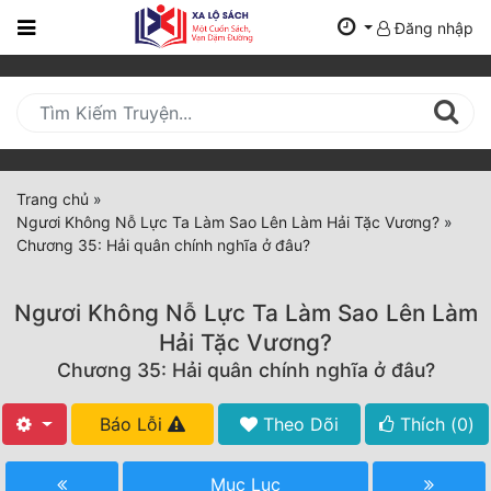
Đăng nhập
Trang
Chủ
Mới
Cập
Nhật
Trang chủ
»
(current)
Ngươi Không Nỗ Lực Ta Làm Sao Lên Làm Hải Tặc Vương?
»
BXH
Chương 35: Hải quân chính nghĩa ở đâu?
Thể Loại
Ngươi Không Nỗ Lực Ta Làm Sao Lên Làm
Hải Tặc Vương?
Tất Cả
Chương 35: Hải quân chính nghĩa ở đâu?
Truyện Mới Ra
Báo Lỗi
Theo Dõi
Thích (
0
)
Hoàn Thành
Mục Lục