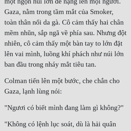
một ngọn núi lớn đè nặng lên mọi người. 
Gaza, nằm trong tầm mắt của Smoker, 
toàn thân nổi da gà. Cô cảm thấy hai chân 
mềm nhũn, sắp ngã về phía sau. Nhưng đột 
nhiên, cô cảm thấy một bàn tay to lớn đặt 
lên vai mình, luồng khí phách như núi lớn 
Colman tiến lên một bước, che chắn cho 
"Không có lệnh lục soát, dù là hải quân 