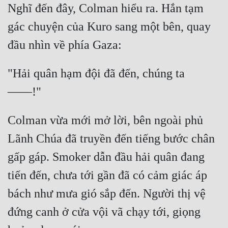
Nghĩ đến đây, Colman hiểu ra. Hắn tạm 
Đô Thị
gác chuyện của Kuro sang một bên, quay 
Đông Phương
Đông Phương Huyền Huyễn
Đồng Nhân
"Hải quân hạm đội đã đến, chúng ta 
Cẩu Đạo Trường Sinh
Colman vừa mới mở lời, bên ngoài phủ 
Ngự Thú
Lãnh Chúa đã truyền đến tiếng bước chân 
Truyện Nam
gấp gáp. Smoker dẫn đầu hải quân đang 
Truyện Nữ
tiến đến, chưa tới gần đã có cảm giác áp 
Vô Địch Lưu
bách như mưa gió sắp đến. Người thị vệ 
Xây Dựng Thế Lực
đứng canh ở cửa vội vã chạy tới, giọng 
Đam Mỹ