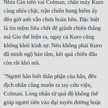
Nhìn Gin trên vai Colman, chân mày Kuro 
Cổ Đại
càng nhíu chặt, trận chiến hung hiểm ấy 
Du Hí
đến giờ anh vẫn chưa hoàn hồn. Đặc biệt 
Dã Sử
là tín niệm liều chết để giành chiến thắng 
Dị Giới
mà Gin thể hiện ra, ngay cả Kuro cũng 
Dị Năng
không khỏi kính sợ. Nếu không phải Kuro 
Gia Đấu
đã minh ngộ bản tâm, kết quả chiến đấu 
Góc Nhìn Nam
Góc Nhìn Nữ
"Ngươi hẳn biết thân phận của hắn, đến 
Huyền Huyễn
địch nhân cũng muốn ra tay cứu viện, 
Huyền Nghi
Colman. Lòng nhân từ quá độ không thể 
Huyền Ảo
giúp ngươi tiến vào đại tuyến đường hoặc 