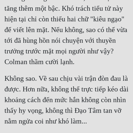
Tu Chân
tăng thêm một bậc. Khó trách tiểu tử này 
hiện tại chỉ còn thiếu hai chữ "kiêu ngạo" 
Tu Tiên
để viết lên mặt. Nếu không, sao có thể vừa 
Tội Phạm
tới đã hùng hồn nói chuyện với thuyền 
Vô Địch
trưởng trước mặt mọi người như vậy? 
Võ Hiệp
Võng Du
Không sao. Về sau chịu vài trận đòn đau là 
Xuyên Không
được. Hơn nữa, không thể trực tiếp kéo dài 
Xuyên Nhanh
khoảng cách đến mức hắn không còn nhìn 
Xuyên Sách
thấy hy vọng, không thì Đạo Tâm tan vỡ 
Xuyên Thư
Điền Văn