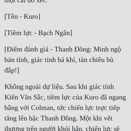
Quân Sự
Sảng Văn
Sắc
Sủng
[Điểm đánh giá - Thanh Đồng: Minh ngộ 
Thanh Xuân
bản tính, giác tỉnh bá khí, tàn chiêu bù 
Tiên Hiệp
Tiểu Thuyết
Không ngoài dự liệu. Sau khi giác tỉnh 
Trinh Thám
Kiến Văn Sắc, tiềm lực của Kuro đã ngang 
Triều Đấu
bằng với Colman, tức chiến lực trực tiếp 
Trùng Sinh
tăng lên bậc Thanh Đồng. Một khi vết 
Trọng Sinh
thương trên người khỏi hẳn, chiến lực sẽ 