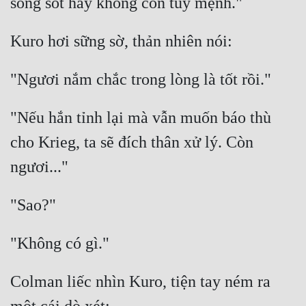
Mưu Mô
Mạt Thế
Mỹ Thực
Ngôn Tình
"Nếu hắn tỉnh lại mà vẫn muốn báo thù 
Ngược
cho Krieg, ta sẽ đích thân xử lý. Còn 
Nữ Cường
Nữ Phụ
Phong Thủy - Tâm Linh
Phương Tây
Phản Phái
Colman liếc nhìn Kuro, tiện tay ném ra 
Quan Trường