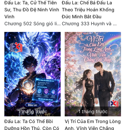
Đấu La: Ta, Cử Thế Tiên
Đấu La: Chế Bá Đấu La
Sư, Thu Đồ Đệ Ninh Vinh
Theo Triệu Hoán Khổng
Vinh
Đức Minh Bắt Đầu
Chương 502 Sóng gió liên hồi, nguy cơ sinh nở của Ninh Vinh Vinh [HẾT]
Chương 333 Huynh và đệ, thần và quân
1 tháng trước
1 tháng trước
Đấu La: Ta Có Thể Bồi
Vị Trí Của Em Trong Lòng
Dưỡng Hồn Thú, Còn Có
Anh, Vĩnh Viễn Chẳng