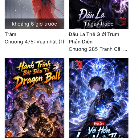
khoảng 6 giờ trước
1 ngày trước
Trẫm
Đấu La Thế Giới Trùm
Chương 475: Vua nhặt (1)
Phản Diện
Chương 285 Tranh Cãi Giữa Sư Đồ