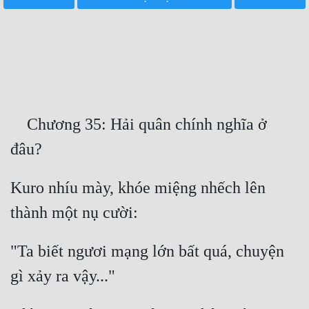
Free
Hậu Cung
Truyện Convert
Truyện Dịch
    Chương 35: Hải quân chính nghĩa ở 
Truyện Nhập Môn
Truyện ngắn
Kuro nhíu mày, khóe miệng nhếch lên 
Xa Lộ Dịch
Cung Đấu
"Ta biết ngươi mạng lớn bất quá, chuyện 
Cạnh Kỹ
Cổ Tiên Hiệp