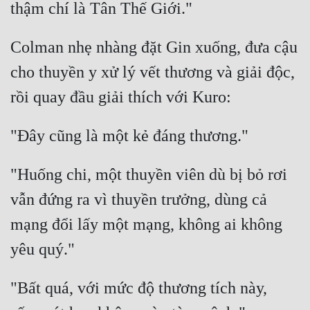
Hài Hước
Hệ Thống
Colman nhẹ nhàng đặt Gin xuống, đưa cậu 
Học Đường
cho thuyền y xử lý vết thương và giải độc, 
Khoa Huyễn
Khoa Huyễn Không Gian
Kinh Dị
Kiếm Hiệp
"Huống chi, một thuyền viên dù bị bỏ rơi 
vẫn đứng ra vì thuyền trưởng, dùng cả 
Kỳ Huyễn
mạng đổi lấy một mạng, không ai không 
Kỳ Ảo
Linh Dị
Làm Giàu
"Bất quá, với mức độ thương tích này, 
Lịch Sử