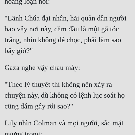
Đẹp
"Lãnh Chúa đại nhân, hải quân dẫn người 
Đẹp Hiệp
bao vây nơi này, cầm đầu là một gã tóc 
trắng, nhìn không dễ chọc, phải làm sao 
Tính Cách Nhân Vật :
Cơ Trí
Sát Phạt Quyết Đoán
Vô Sỉ
"Theo lý thuyết thì không nên xảy ra 
Điềm Đạm
chuyện này, dù không có lệnh lục soát họ 
Lily nhìn Colman và mọi người, sắc mặt 