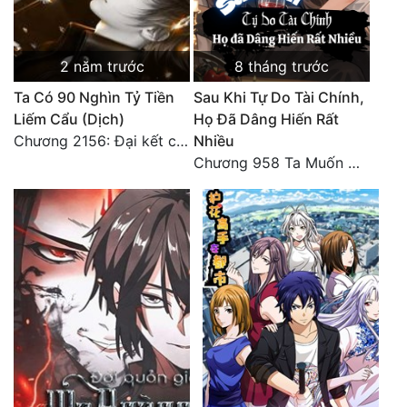
Đô Thị
Đông Phương
2 năm trước
8 tháng trước
Đông Phương Huyền Huyễn
Ta Có 90 Nghìn Tỷ Tiền
Sau Khi Tự Do Tài Chính,
Liếm Cẩu (Dịch)
Họ Đã Dâng Hiến Rất
Đồng Nhân
Chương 2156: Đại kết cục!!!
Nhiều
Chương 958 Ta Muốn Cùng Các Cô Vĩnh Viễn Ở Bên Nhau (2) Hết
Cẩu Đạo Trường Sinh
Ngự Thú
Truyện Nam
Truyện Nữ
Vô Địch Lưu
Xây Dựng Thế Lực
Đam Mỹ