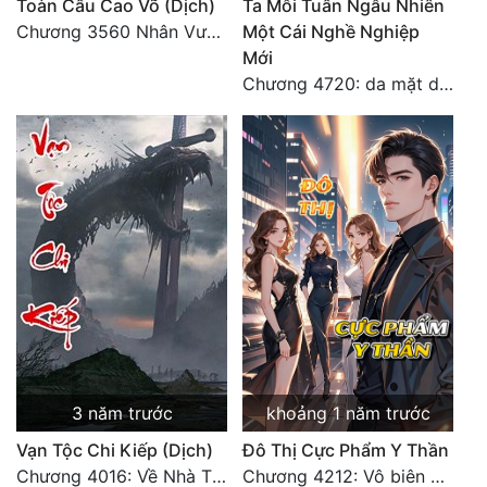
Toàn Cầu Cao Võ (Dịch)
Ta Mỗi Tuần Ngẫu Nhiên
Chương 3560 Nhân Vương trở về - END
Một Cái Nghề Nghiệp
Mới
Chương 4720: da mặt dày
3 năm trước
khoảng 1 năm trước
Vạn Tộc Chi Kiếp (Dịch)
Đô Thị Cực Phẩm Y Thần
Chương 4016: Về Nhà Thôi... (Đại Kết Cục)
Chương 4212: Vô biên hắc ám