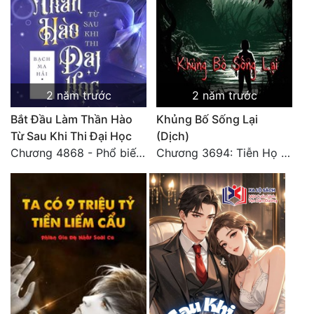
Tu Chân
Tu Tiên
Tội Phạm
2 năm trước
2 năm trước
Vô Địch
Bắt Đầu Làm Thần Hào
Khủng Bố Sống Lại
Võ Hiệp
Từ Sau Khi Thi Đại Học
(Dịch)
Chương 4868 - Phổ biến Hạ Quốc tệ!
Chương 3694: Tiễn Họ Đoạn Đường Cuối - Hoàn
Võng Du
Xuyên Không
Xuyên Nhanh
Xuyên Sách
Xuyên Thư
Điền Văn