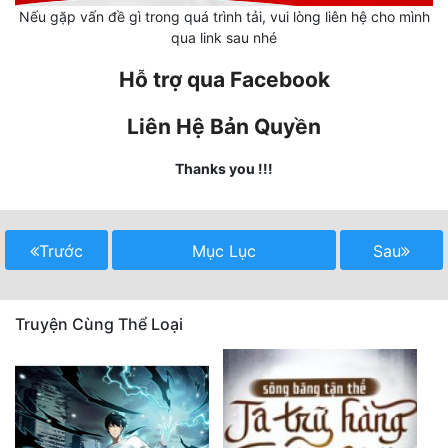
Nếu gặp vấn đề gì trong quá trình tải, vui lòng liên hệ cho mình
qua link sau nhé
Mưu Mô
Hỗ trợ qua Facebook
Mạt Thế
Mỹ Thực
Liên Hệ Bản Quyền
Ngôn Tình
Thanks you !!!
Ngược
Nữ Cường
Trước
Mục Lục
Sau
Nữ Phụ
Phong Thủy - Tâm Linh
Truyện Cùng Thể Loại
Phương Tây
Phản Phái
Quan Trường