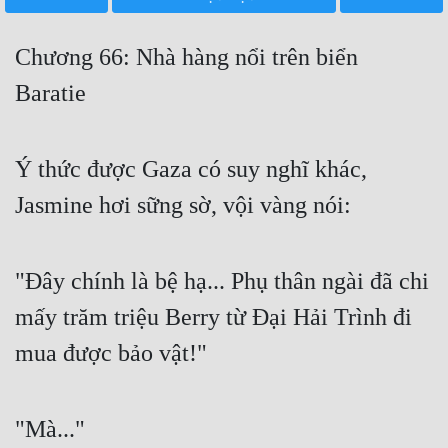
Free
Chương 66: Nhà hàng nổi trên biển
Hậu Cung
Baratie
Truyện Convert
Truyện Dịch
Ý thức được Gaza có suy nghĩ khác,
Truyện Nhập Môn
Jasmine hơi sững sờ, vội vàng nói:
Truyện ngắn
Xa Lộ Dịch
"Đây chính là bệ hạ... Phụ thân ngài đã chi
mấy trăm triệu Berry từ Đại Hải Trình đi
Cung Đấu
mua được bảo vật!"
Cạnh Kỹ
Cổ Tiên Hiệp
"Mà..."