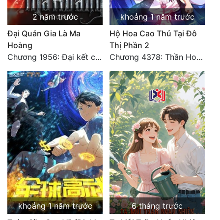
2 năm trước
khoảng 1 năm trước
Đẹp
Đại Quản Gia Là Ma
Hộ Hoa Cao Thủ Tại Đô
Đẹp Hiệp
Hoàng
Thị Phần 2
Chương 1956: Đại kết cục
Chương 4378: Thần Hoàng Hạ Thiên (Đại kết cục) (03)
Tính Cách Nhân Vật :
Cơ Trí
Sát Phạt Quyết Đoán
Vô Sỉ
Điềm Đạm
khoảng 1 năm trước
6 tháng trước