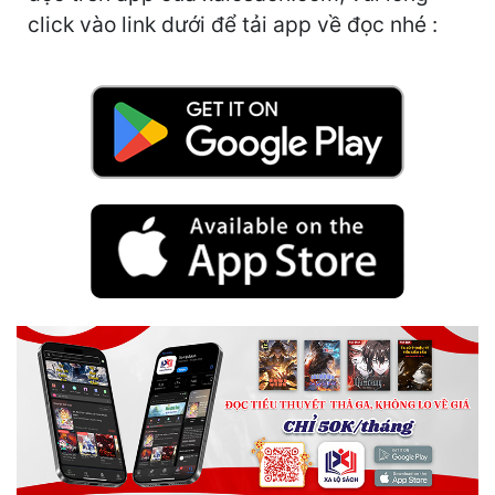
Hài Hước
click vào link dưới để tải app về đọc nhé :
Hệ Thống
Học Đường
Khoa Huyễn
Khoa Huyễn Không Gian
Kinh Dị
Kiếm Hiệp
Kỳ Huyễn
Kỳ Ảo
Linh Dị
Làm Giàu
Lịch Sử