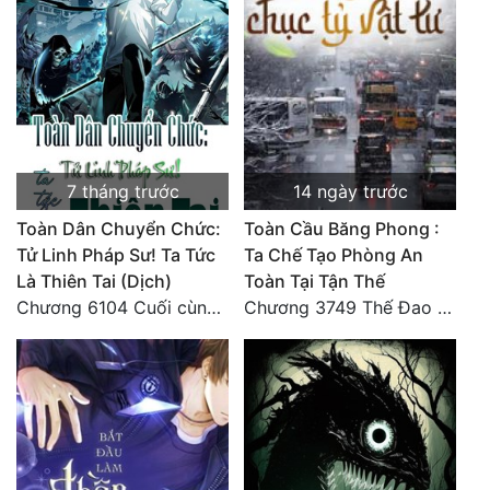
Quân Sự
Sảng Văn
Sắc
Sủng
7 tháng trước
14 ngày trước
Thanh Xuân
Toàn Dân Chuyển Chức:
Toàn Cầu Băng Phong :
Tiên Hiệp
Tử Linh Pháp Sư! Ta Tức
Ta Chế Tạo Phòng An
Là Thiên Tai (Dịch)
Toàn Tại Tận Thế
Tiểu Thuyết
Chương 6104 Cuối cùng (HẾT)
Chương 3749 Thế Đao xuất kích
Trinh Thám
Triều Đấu
Trùng Sinh
Trọng Sinh