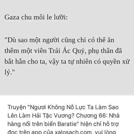
Cổ Đại
Gaza chu môi le lưỡi:
Du Hí
Dã Sử
"Dù sao một người cũng chỉ có thể ăn
Dị Giới
thêm một viên Trái Ác Quỷ, phụ thân đã
Dị Năng
bắt hắn cho ta, vậy ta tự nhiên có quyền xử
Gia Đấu
lý."
Góc Nhìn Nam
Góc Nhìn Nữ
Huyền Huyễn
Truyện "Ngươi Không Nỗ Lực Ta Làm Sao
Huyền Nghi
Lên Làm Hải Tặc Vương? Chương 66: Nhà
hàng nổi trên biển Baratie" hiện chỉ hỗ trợ
Huyền Ảo
đọc trên app của xalosach.com, vui lòng