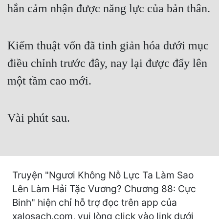
hắn cảm nhận được năng lực của bản thân.
Cổ Đại
Du Hí
Kiếm thuật vốn đã tinh giản hóa dưới mục
Dã Sử
điều chỉnh trước đây, nay lại được đẩy lên
Dị Giới
một tầm cao mới.
Dị Năng
Gia Đấu
Vài phút sau.
Góc Nhìn Nam
Góc Nhìn Nữ
Huyền Huyễn
Truyện "Ngươi Không Nỗ Lực Ta Làm Sao
Huyền Nghi
Lên Làm Hải Tặc Vương? Chương 88: Cực
Binh" hiện chỉ hỗ trợ đọc trên app của
Huyền Ảo
xalosach.com, vui lòng click vào link dưới