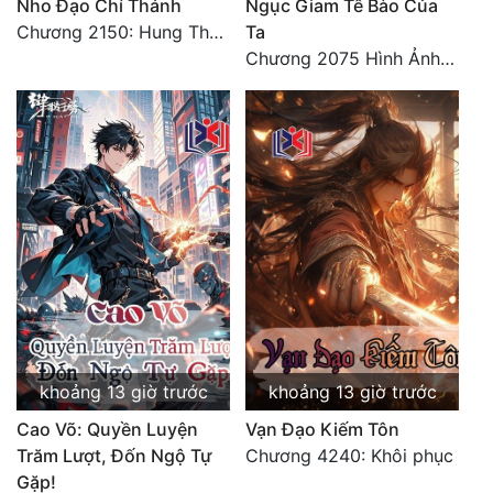
Nho Đạo Chí Thánh
Ngục Giam Tế Bào Của
Chương 2150: Hung Thụ Nhựa Cây
Ta
Chương 2075 Hình Ảnh Màu Xám
khoảng 13 giờ trước
khoảng 13 giờ trước
Cao Võ: Quyền Luyện
Vạn Đạo Kiếm Tôn
Trăm Lượt, Đốn Ngộ Tự
Chương 4240: Khôi phục
Gặp!