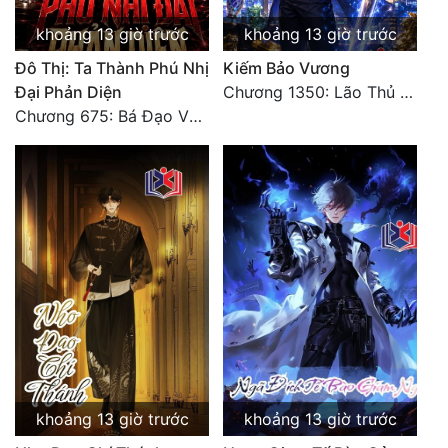
khoảng 13 giờ trước
khoảng 13 giờ trước
Đẹp
Đô Thị: Ta Thành Phú Nhị
Kiếm Bảo Vương
Đẹp Hiệp
Đại Phản Diện
Chương 1350: Lão Thủ (4/5)
Chương 675: Bá Đạo Vương Gia
Tính Cách Nhân Vật :
Cơ Trí
Sát Phạt Quyết Đoán
Vô Sỉ
Điềm Đạm
khoảng 13 giờ trước
khoảng 13 giờ trước