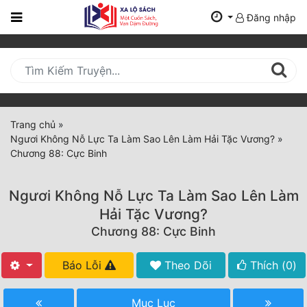
Đăng nhập
Trang
Chủ
Mới
Cập
Nhật
Trang chủ
»
(current)
Ngươi Không Nỗ Lực Ta Làm Sao Lên Làm Hải Tặc Vương?
»
BXH
Chương 88: Cực Binh
Thể Loại
Ngươi Không Nỗ Lực Ta Làm Sao Lên Làm
Hải Tặc Vương?
Tất Cả
Chương 88: Cực Binh
Truyện Mới Ra
Báo Lỗi
Theo Dõi
Thích (
0
)
Hoàn Thành
Mục Lục