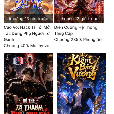
Đô Thị
Đông Phương
khoảng 13 giờ trước
khoảng 13 giờ trước
Đông Phương Huyền Huyễn
Cao Võ: Hack Ta Tới Mở,
Điên Cuồng Hệ Thống
Tác Dụng Phụ Ngươi Tới
Tăng Cấp
Đồng Nhân
Gánh
Chương 2350: Phong ấn!
Chương 400: Mọi hy vọng đặt trên Tô Mặc!
Cẩu Đạo Trường Sinh
Ngự Thú
Truyện Nam
Truyện Nữ
Vô Địch Lưu
Xây Dựng Thế Lực
Đam Mỹ