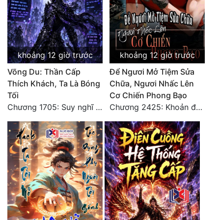
Tu Chân
Tu Tiên
Tội Phạm
khoảng 12 giờ trước
khoảng 12 giờ trước
Vô Địch
Võng Du: Thần Cấp
Để Ngươi Mở Tiệm Sửa
Thích Khách, Ta Là Bóng
Chữa, Ngươi Nhấc Lên
Võ Hiệp
Tối
Cơ Chiến Phong Bạo
Chương 1705: Suy nghĩ sinh tồn của Vô Danh Tuyết!
Chương 2425: Khoản đầu tư của Tượng Chủ!! Nỗi nghi hoặc của Tô Bạch!
Võng Du
Xuyên Không
Xuyên Nhanh
Xuyên Sách
Xuyên Thư
Điền Văn