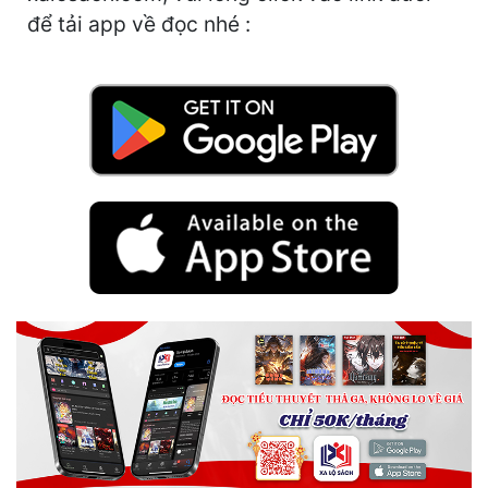
Hài Hước
để tải app về đọc nhé :
Hệ Thống
Học Đường
Khoa Huyễn
Khoa Huyễn Không Gian
Kinh Dị
Kiếm Hiệp
Kỳ Huyễn
Kỳ Ảo
Linh Dị
Làm Giàu
Lịch Sử