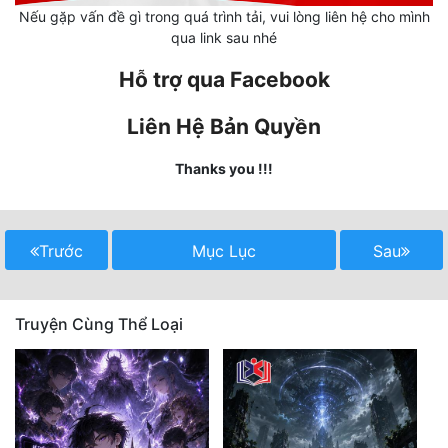
Nếu gặp vấn đề gì trong quá trình tải, vui lòng liên hệ cho mình
qua link sau nhé
Mưu Mô
Hỗ trợ qua Facebook
Mạt Thế
Mỹ Thực
Liên Hệ Bản Quyền
Ngôn Tình
Thanks you !!!
Ngược
Nữ Cường
Trước
Mục Lục
Sau
Nữ Phụ
Phong Thủy - Tâm Linh
Truyện Cùng Thể Loại
Phương Tây
Phản Phái
Quan Trường