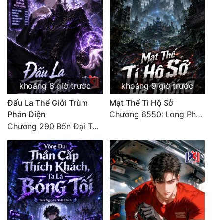
Quân Sự
Sảng Văn
Sắc
Sủng
khoảng 8 giờ trước
khoảng 9 giờ trước
Thanh Xuân
Đấu La Thế Giới Trùm
Mạt Thế Ti Hộ Sở
Tiên Hiệp
Phản Diện
Chương 6550: Long Phượng Thần Trận
Chương 290 Bốn Đại Tông Môn Đơn Thuộc Tính Vô Cùng Thê Lương
Tiểu Thuyết
Trinh Thám
Triều Đấu
Trùng Sinh
Trọng Sinh