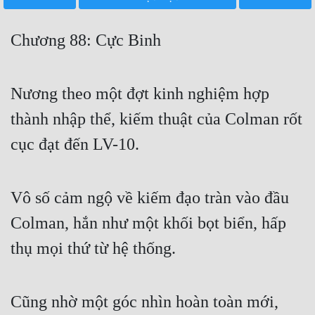
Free
Chương 88: Cực Binh
Hậu Cung
Truyện Convert
Nương theo một đợt kinh nghiệm hợp
Truyện Dịch
thành nhập thể, kiếm thuật của Colman rốt
Truyện Nhập Môn
cục đạt đến LV-10.
Truyện ngắn
Xa Lộ Dịch
Vô số cảm ngộ về kiếm đạo tràn vào đầu
Colman, hắn như một khối bọt biển, hấp
Cung Đấu
thụ mọi thứ từ hệ thống.
Cạnh Kỹ
Cổ Tiên Hiệp
Cũng nhờ một góc nhìn hoàn toàn mới,