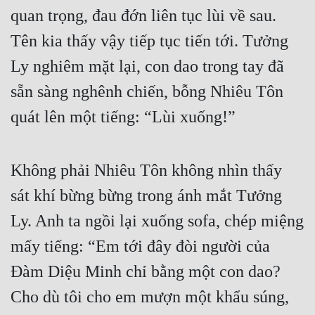
quan trọng, đau đớn liên tục lùi về sau. 
Đẹp
Tên kia thấy vậy tiếp tục tiến tới. Tưởng 
Đẹp Hiệp
Ly nghiêm mặt lại, con dao trong tay đã 
sẵn sàng nghênh chiến, bỗng Nhiêu Tôn 
Tính Cách Nhân Vật :
quát lên một tiếng: “Lùi xuống!”
Cơ Trí
Sát Phạt Quyết Đoán
Không phải Nhiêu Tôn không nhìn thấy 
Vô Sỉ
sát khí bừng bừng trong ánh mắt Tưởng 
Điềm Đạm
Ly. Anh ta ngồi lại xuống sofa, chép miệng 
mấy tiếng: “Em tới đây đòi người của 
Đàm Diệu Minh chỉ bằng một con dao? 
Cho dù tôi cho em mượn một khẩu súng, 