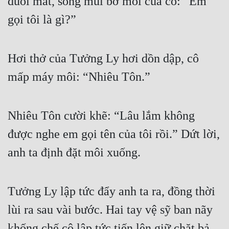
đuôi mắt, sống mũi bờ môi của cô: “Em 
Tu Chân
gọi tôi là gì?”
Tu Tiên
Tội Phạm
Hơi thở của Tưởng Ly hơi dồn dập, cô 
Vô Địch
mấp máy môi: “Nhiêu Tôn.”
Võ Hiệp
Nhiêu Tôn cười khẽ: “Lâu lắm không 
Võng Du
được nghe em gọi tên của tôi rồi.” Dứt lời, 
Xuyên Không
anh ta định đặt môi xuống.
Xuyên Nhanh
Xuyên Sách
Tưởng Ly lập tức đẩy anh ta ra, đồng thời 
Xuyên Thư
lùi ra sau vài bước. Hai tay vệ sỹ ban nãy 
Điền Văn
khống chế cô lập tức tiến lên giữ chặt bả 