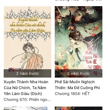
2 năm trước
2 năm trước
Xuyên Thành Nha Hoàn
Phế Sài Muốn Nghịch
Của Nữ Chính, Ta Nằm
Thiên: Ma Đế Cuồng Phi
Yên Làm Giàu (Dịch)
Chương 1804: HẾT
Chương 670: Phiên ngoại 16. HẾT.