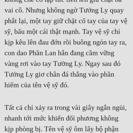
Đô Thị
vai cô. Nhưng không ngờ Tưởng Ly quay 
Đông Phương
phắt lại, một tay giữ chặt cổ tay của tay vệ 
Đông Phương Huyền Huyễn
sỹ, bấu một cái thật mạnh. Tay vệ sỹ chỉ 
Đồng Nhân
kịp kêu lên đau đớn rồi buông ngón tay ra, 
con dao Phần Lan hắn đang cầm vững 
Cẩu Đạo Trường Sinh
vàng rơi vào tay Tưởng Ly. Ngay sau đó 
Tưởng Ly giơ chân đá thẳng vào phần 
Ngự Thú
hiểm của tên vệ sỹ đó.
Truyện Nam
Truyện Nữ
Tất cả chỉ xảy ra trong vài giây ngắn ngủi, 
Vô Địch Lưu
nhanh tới mức khiến đối phương không 
Xây Dựng Thế Lực
kịp phòng bị. Tên vệ sỹ ôm lấy bộ phận 
Đam Mỹ