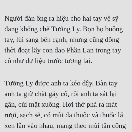
Hài Hước
Hệ Thống
Người đàn ông ra hiệu cho hai tay vệ sỹ 
Học Đường
đang khống chế Tưởng Ly. Bọn họ buông 
Khoa Huyễn
tay, lùi sang bên cạnh, nhưng cũng đồng 
thời đoạt lấy con dao Phần Lan trong tay 
Khoa Huyễn Không Gian
cô như dự liệu trước tương lai.
Kinh Dị
Kiếm Hiệp
Tưởng Ly được anh ta kéo dậy. Bàn tay 
Kỳ Huyễn
anh ta giữ chặt gáy cô, rồi anh ta sát lại 
Kỳ Ảo
gần, cúi mặt xuống. Hơi thở phả ra mát 
Linh Dị
rượi, sạch sẽ, có mùi da thuộc và thuốc lá 
Làm Giàu
xen lẫn vào nhau, mang theo mùi tấn công 
Lịch Sử