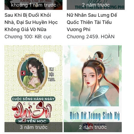
khoảng 1 năm trước
2 năm trước
Sau Khi Bị Đuổi Khỏi
Nữ Nhân Sau Lưng Đế
Nhà, Đại Sư Huyền Học
Quốc Thiên Tài Tiểu
Không Giả Vờ Nữa
Vương Phi
Chương 100: Kết cục
Chương 2459. HOÀN
3 năm trước
2 năm trước