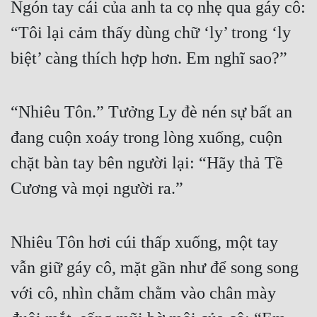
Ngón tay cái của anh ta cọ nhẹ qua gáy cô: 
Quân Sự
“Tôi lại cảm thấy dùng chữ ‘ly’ trong ‘ly 
Sảng Văn
biệt’ càng thích hợp hơn. Em nghĩ sao?”
Sắc
Sủng
“Nhiêu Tôn.” Tưởng Ly đè nén sự bất an 
đang cuộn xoáy trong lòng xuống, cuộn 
Thanh Xuân
chặt bàn tay bên người lại: “Hãy thả Tề 
Tiên Hiệp
Cương và mọi người ra.”
Tiểu Thuyết
Trinh Thám
Nhiêu Tôn hơi cúi thấp xuống, một tay 
Triều Đấu
vẫn giữ gáy cô, mặt gần như để song song 
Trùng Sinh
với cô, nhìn chằm chằm vào chân mày 
Trọng Sinh