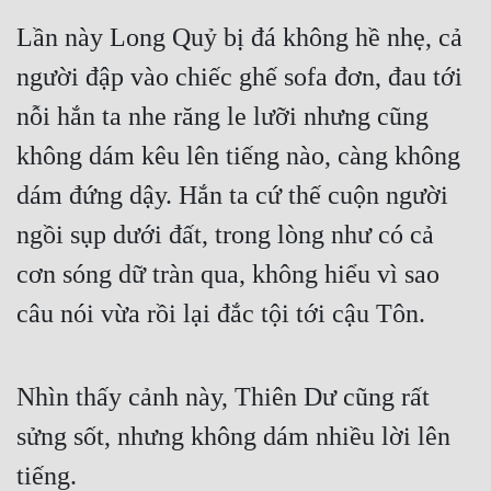
Cổ Đại
Lần này Long Quỷ bị đá không hề nhẹ, cả 
Du Hí
người đập vào chiếc ghế sofa đơn, đau tới 
Dã Sử
nỗi hắn ta nhe răng le lưỡi nhưng cũng 
Dị Giới
không dám kêu lên tiếng nào, càng không 
dám đứng dậy. Hắn ta cứ thế cuộn người 
Dị Năng
ngồi sụp dưới đất, trong lòng như có cả 
Gia Đấu
cơn sóng dữ tràn qua, không hiểu vì sao 
Góc Nhìn Nam
câu nói vừa rồi lại đắc tội tới cậu Tôn.
Góc Nhìn Nữ
Huyền Huyễn
Nhìn thấy cảnh này, Thiên Dư cũng rất 
Huyền Nghi
sửng sốt, nhưng không dám nhiều lời lên 
Huyền Ảo
tiếng.