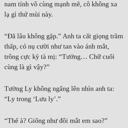
nam tính vô cùng mạnh mẽ, cô không xa 
Mưu Mô
lạ gì thứ mùi này.
Mạt Thế
Mỹ Thực
“Đã lâu không gặp.” Anh ta cất giọng trầm 
thấp, có nụ cười như tan vào ánh mắt, 
Ngôn Tình
trông cực kỳ tà mị: “Tưởng… Chữ cuối 
Ngược
cùng là gì vậy?”
Nữ Cường
Nữ Phụ
Tưởng Ly không ngẩng lên nhìn anh ta: 
Phong Thủy - Tâm Linh
“Ly trong ‘Lưu ly’.”
Phương Tây
Phản Phái
“Thế à? Giống như đôi mắt em sao?” 
Quan Trường