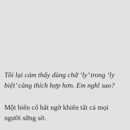
Free
Hậu Cung
Truyện Convert
Truyện Dịch
Truyện Nhập Môn
Truyện ngắn
Tôi lại cảm thấy dùng chữ ‘ly’ trong ‘ly 
Xa Lộ Dịch
biệt’ càng thích hợp hơn. Em nghĩ sao?
Cung Đấu
Một biến cố bất ngờ khiến tất cả mọi 
Cạnh Kỹ
người sững sờ.
Cổ Tiên Hiệp