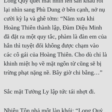
Long Quỷ quét mắt nhìn lên sân khấu rồi 
lại nhìn sang Phù Dung ở bên cạnh, nở nụ 
cười kỳ lạ và ghê tởm: “Năm xưa khi 
Hoàng Thiên thành lập, Đàm Diệu Minh 
đã đặt ra một quy tắc, phàm là đàn em của 
hắn thì tuyệt đối không được chạm vào 
các cô gái của Hoàng Thiên. Cho dù chỉ là 
khinh miệt họ về mặt ngôn từ cũng sẽ bị 
trừng phạt nặng nề. Bây giờ chi bằng…”
Sắc mặt Tưởng Ly lập tức tái nhợt đi.
Nhiêu Tôn phả một làn khói: “Long Quỷ, 