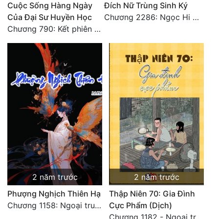
Cuộc Sống Hàng Ngày
Đích Nữ Trùng Sinh Ký
Của Đại Sư Huyền Học
Chương 2286: Ngọc Hi phiên ngoại (40)
Chương 790: Kết phiên ngoại
2 năm trước
2 năm trước
Phượng Nghịch Thiên Hạ
Thập Niên 70: Gia Đình
Chương 1158: Ngoại truyện 1 - Vạn Thú Vô Cương 3
Cực Phẩm (Dịch)
Chương 1182 - Ngoại truyện 4