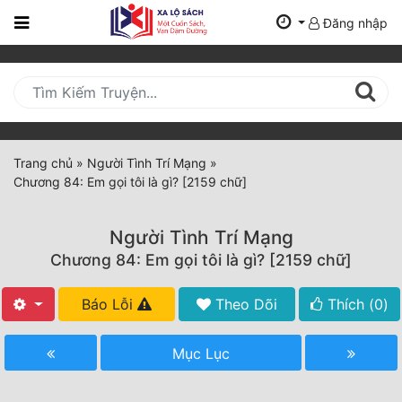
Đăng nhập
Trang
Chủ
Mới
Cập
Nhật
Trang chủ
»
Người Tình Trí Mạng
»
(current)
Chương 84: Em gọi tôi là gì? [2159 chữ]
BXH
Thể Loại
Người Tình Trí Mạng
Chương 84: Em gọi tôi là gì? [2159 chữ]
Tất Cả
Báo Lỗi
Theo Dõi
Thích (
0
)
Truyện Mới Ra
Mục Lục
Hoàn Thành