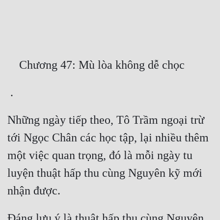
Free
Hậu Cung
Truyện Convert
Truyện Dịch
Truyện Nhập Môn
Truyện ngắn
Những ngày tiếp theo, Tô Trầm ngoại trừ 
Xa Lộ Dịch
tới Ngọc Chân các học tập, lại nhiều thêm 
một việc quan trọng, đó là mỗi ngày tu 
Cung Đấu
luyện thuật hấp thu cùng Nguyên kỹ mới 
Cạnh Kỹ
Cổ Tiên Hiệp
Đáng lưu ý là thuật hấp thu cùng Nguyên 