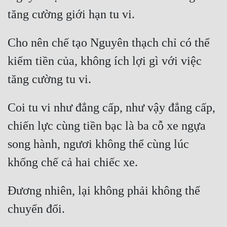
Mưu Mô
Mạt Thế
Cho nên chế tạo Nguyên thạch chỉ có thể 
kiếm tiền của, không ích lợi gì với việc 
Mỹ Thực
Ngôn Tình
Ngược
Coi tu vi như đẳng cấp, như vậy đẳng cấp, 
Nữ Cường
chiến lực cùng tiền bạc là ba cỗ xe ngựa 
Nữ Phụ
song hành, ngươi không thể cùng lúc 
Phong Thủy - Tâm Linh
Phương Tây
Đương nhiên, lại không phải không thể 
Phản Phái
Quan Trường