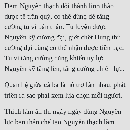
Đem Nguyên thạch đổi thành linh thảo 
Quân Sự
được tề trân quý, có thể dùng để tăng 
Sảng Văn
cường tu vi bản thân. Tu luyện được 
Sắc
Nguyên kỹ cường đại, giết chết Hung thú 
Sủng
cường đại cũng có thể nhận được tiền bạc. 
Thanh Xuân
Tu vi tăng cường cũng khiến uy lực 
Tiên Hiệp
Tiểu Thuyết
Quan hệ giữa cả ba là hỗ trợ lẫn nhau, phát 
Trinh Thám
Triều Đấu
Thích làm ăn thì ngày ngày dùng Nguyên 
Trùng Sinh
lực bản thân chế tạo Nguyên thạch làm 
Trọng Sinh