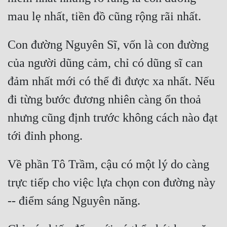
Đô Thị
Đông Phương
Con đường Nguyên Sĩ, vốn là con đường 
Đông Phương Huyền Huyễn
của người dũng cảm, chỉ có dũng sĩ can 
Đồng Nhân
đảm nhất mới có thể đi được xa nhất. Nếu 
đi từng bước đương nhiên càng ổn thoả 
Cẩu Đạo Trường Sinh
nhưng cũng định trước không cách nào đạt 
Ngự Thú
Truyện Nam
Về phần Tô Trầm, cậu có một lý do càng 
Truyện Nữ
trực tiếp cho việc lựa chọn con đường này 
Vô Địch Lưu
Xây Dựng Thế Lực
Đam Mỹ