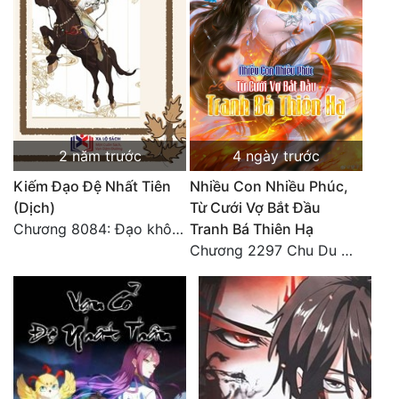
2 năm trước
4 ngày trước
Kiếm Đạo Đệ Nhất Tiên
Nhiều Con Nhiều Phúc,
(Dịch)
Từ Cưới Vợ Bắt Đầu
Chương 8084: Đạo không bờ bến (Đại kết cục) (10)
Tranh Bá Thiên Hạ
Chương 2297 Chu Du Du mang thai