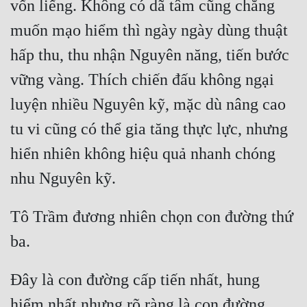
vốn liếng. Không có dã tâm cũng chẳng 
Tu Chân
muốn mạo hiểm thì ngày ngày dùng thuật 
Tu Tiên
hấp thu, thu nhận Nguyên năng, tiến bước 
Tội Phạm
vững vàng. Thích chiến đấu không ngại 
Vô Địch
luyện nhiều Nguyên kỹ, mặc dù nâng cao 
Võ Hiệp
tu vi cũng có thể gia tăng thực lực, nhưng 
hiển nhiên không hiệu quả nhanh chóng 
Võng Du
Xuyên Không
Xuyên Nhanh
Tô Trầm đương nhiên chọn con đường thứ 
Xuyên Sách
Xuyên Thư
Đây là con đường cấp tiến nhất, hung 
Điền Văn
hiểm nhất nhưng rõ ràng là con đường 