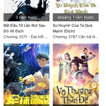
3 năm trước
khoảng 1 năm trước
Bắt Đầu 10 Lần Rút Sau
Sư Huynh Của Ta Quá
Đó Vô Địch
Mạnh (Dịch)
Chương 2511 - Đại kết cục, Phiên ngoại thiên: Chư thiên quy nhất giới, vĩnh hằng thế giới. Hết!
Chương 3787 Cặn bã Nam Thiên Đạo