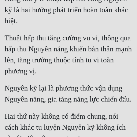
Cổ Đại
kỹ là hai hướng phát triển hoàn toàn khác 
Du Hí
Dã Sử
Thuật hấp thu tăng cường vu vi, thông qua 
Dị Giới
hấp thu Nguyên năng khiến bản thân mạnh 
Dị Năng
lên, tăng trưởng thuộc tính tu vi toàn 
Gia Đấu
Góc Nhìn Nam
Nguyên kỹ lại là phương thức vận dụng 
Góc Nhìn Nữ
Huyền Huyễn
Huyền Nghi
Hai thứ này không có điểm chung, nói 
cách khác tu luyện Nguyên kỹ không ích 
Huyền Ảo