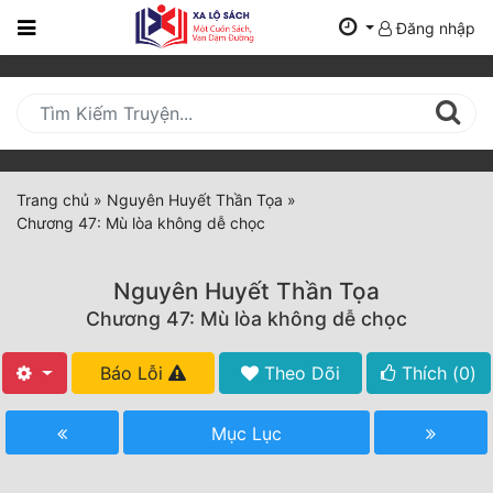
Đăng nhập
Trang
Chủ
Mới
Cập
Nhật
Trang chủ
»
Nguyên Huyết Thần Tọa
»
(current)
Chương 47: Mù lòa không dễ chọc
BXH
Thể Loại
Nguyên Huyết Thần Tọa
Chương 47: Mù lòa không dễ chọc
Tất Cả
Báo Lỗi
Theo Dõi
Thích (
0
)
Truyện Mới Ra
Mục Lục
Hoàn Thành