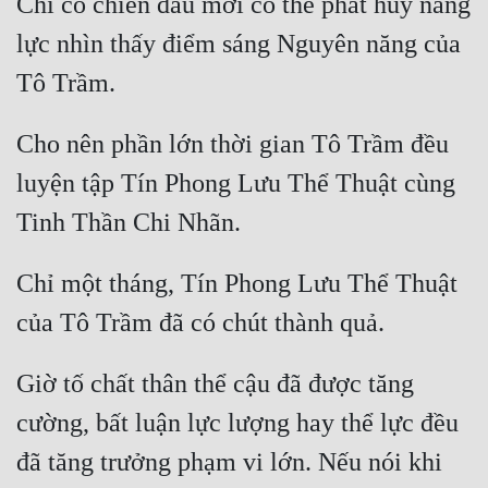
Chỉ có chiến đấu mới có thể phát huy năng 
lực nhìn thấy điểm sáng Nguyên năng của 
Đẹp
Đẹp Hiệp
Cho nên phần lớn thời gian Tô Trầm đều 
Tính Cách Nhân Vật :
luyện tập Tín Phong Lưu Thể Thuật cùng 
Cơ Trí
Sát Phạt Quyết Đoán
Vô Sỉ
Chỉ một tháng, Tín Phong Lưu Thể Thuật 
Điềm Đạm
Giờ tố chất thân thể cậu đã được tăng 
cường, bất luận lực lượng hay thể lực đều 
đã tăng trưởng phạm vi lớn. Nếu nói khi 