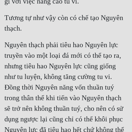
Hài Hước
Hệ Thống
Tương tự như vậy còn có chế tạo Nguyên 
Học Đường
Khoa Huyễn
Nguyên thạch phải tiêu hao Nguyên lực 
Khoa Huyễn Không Gian
truyền vào một loại đá mới có thể tạo ra, 
Kinh Dị
nhưng tiêu hao Nguyên lực cũng giống 
Kiếm Hiệp
như tu luyện, không tăng cường tu vi. 
Kỳ Huyễn
Đồng thời Nguyên năng vốn thuần tuý 
Kỳ Ảo
trong thân thể khi tiến vào Nguyên thạch 
sẽ trở nên không thuần tuý, cho nên có sử 
Linh Dị
dụng ngược lại cũng chỉ có thể khôi phục 
Làm Giàu
Nguyên lực đã tiêu hao hết chứ không thể 
Lịch Sử